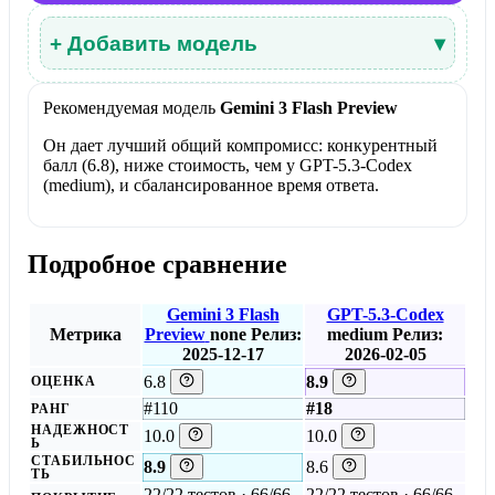
+ Добавить модель
▾
Рекомендуемая модель
Gemini 3 Flash Preview
Он дает лучший общий компромисс: конкурентный
балл (6.8), ниже стоимость, чем у GPT-5.3-Codex
(medium), и сбалансированное время ответа.
Подробное сравнение
Gemini 3 Flash
GPT-5.3-Codex
Метрика
Preview
none
Релиз:
medium
Релиз:
2025-12-17
2026-02-05
6.8
8.9
ОЦЕНКА
#110
#18
РАНГ
НАДЕЖНОСТ
10.0
10.0
Ь
СТАБИЛЬНОС
8.9
8.6
ТЬ
22/22 тестов · 66/66
22/22 тестов · 66/66