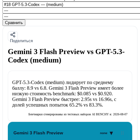
Сравнить
Поделиться
Gemini 3 Flash Preview vs GPT-5.3-
Codex (medium)
GPT-5.3-Codex (medium)
лидирует по среднему
баллу:
8.9
vs
6.8
.
Gemini 3 Flash Preview
имеет более
низкую стоимость benchmark:
$0.085
vs
$0.920
.
Gemini 3 Flash Preview
быстрее:
2.95s
vs
16.96s
, с
долей успешных попыток
65.2%
vs
83.3%
.
Бенчмарки сгенерированы из тестовых наборов AI BENCHY в:
2026-08-07
▾
Gemini 3 Flash Preview
none