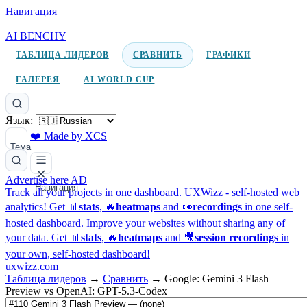
Навигация
AI BENCHY
ТАБЛИЦА ЛИДЕРОВ
СРАВНИТЬ
ГРАФИКИ
ГАЛЕРЕЯ
AI WORLD CUP
Язык:
❤️ Made by XCS
Тема
Advertise here
AD
Навигация
Track all your projects in one dashboard.
UXWizz - self-hosted web
analytics!
Get 📊
stats
, 🔥
heatmaps
and 👀
recordings
in one self-
hosted dashboard.
Improve your websites without sharing any of
your data. Get 📊
stats
, 🔥
heatmaps
and 🎥
session recordings
in
your own, self-hosted dashboard!
uxwizz.com
Таблица лидеров
→
Сравнить
→
Google: Gemini 3 Flash
Preview vs OpenAI: GPT-5.3-Codex