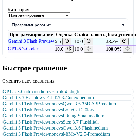
Категория:
Программирование
▾
Программирование
Оценка
Стабильность
Доля успешн
Gemini 3 Flash Preview
5.5
10.0
33.3%
GPT-5.3-Codex
10.0
10.0
100.0%
Быстрое сравнение
Сменить пару сравнения
GPT-5.3-Codex
medium
vs
Grok 4.5
high
Gemini 3.5 Flash
low
vs
GPT-5.3-Codex
medium
Gemini 3 Flash Preview
none
vs
Qwen3.6 35B A3B
medium
Gemini 3 Flash Preview
none
vs
LongCat 2.0
low
Gemini 3 Flash Preview
none
vs
Inkling Small
medium
Gemini 3 Flash Preview
none
vs
Step 3.7 Flash
high
Gemini 3 Flash Preview
none
vs
Qwen3.6 Flash
medium
Gemini 3 Flash Preview
none
vs
MiMo-V2.5-Pro
medium