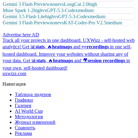
Gemini 3 Flash Preview
none
vs
LongCat 2.0
high
Muse Spark 1.2
high
vs
GPT-5.3-Codex
medium
Gemini 3.5 Flash Lite
high
vs
GPT-5.3-Codex
medium
Gemini 3 Flash Preview
none
vs
KAT-Coder-Pro V2.5
medium
Advertise here
AD
Track all your projects in one dashboard.
UXWizz - self-hosted web
analytics!
Get 📊
stats
, 🔥
heatmaps
and 👀
recordings
in one self-
hosted dashboard.
Improve your websites without sharing any of
your data. Get 📊
stats
, 🔥
heatmaps
and 🎥
session recordings
in
your own, self-hosted dashboard!
uxwizz.com
Навигация
Таблица лидеров
Графики
Галерея
AI World Cup
Методология
Журнал изменений
Сравнить
Реклама