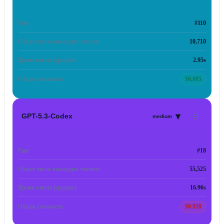
Ранг
#110
Общее число выходных токенов
10,710
Время ответа (среднее)
2.95s
Общая стоимость
$0.085
▾
GPT-5.3-Codex
medium
Ранг
#18
Общее число выходных токенов
55,525
Время ответа (среднее)
16.96s
Общая стоимость
$0.920