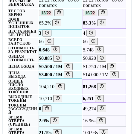
ПОКРЫТИЕ
БЕНЧМАРКА
попыток
попыток
ТЕСТОВ
13/22
16/22
ВЕРНО
ДОЛЯ
65.2%
83.3%
УСПЕШНЫХ
ПОПЫТОК
НЕСТАБИЛЬН
3
4
ЫЕ ТЕСТЫ
ВСЕГО
66
66
ЗАПУСКОВ
СТОИМОСТЬ
0.648
5.748
ЗА РЕЗУЛЬТАТ
ОБЩАЯ
$0.085
$0.920
СТОИМОСТЬ
$0.500 / 1M
$1.750 / 1M
ЦЕНА ВХОДА
ЦЕНА
$3.000 / 1M
$14.000 / 1M
ВЫХОДА
ОБЩЕЕ
ЧИСЛО
104,210
81,268
ВХОДНЫХ
ТОКЕНОВ
ВЫХОДНЫЕ
10,710
6,251
ТОКЕНЫ
ТОКЕНЫ
0
49,274
РАССУЖДЕНИ
Й
ВРЕМЯ
2.95s
16.96s
ОТВЕТА
(СРЕДНЕЕ)
ВРЕМЯ
21.19s
100.93s
ОТВЕТА