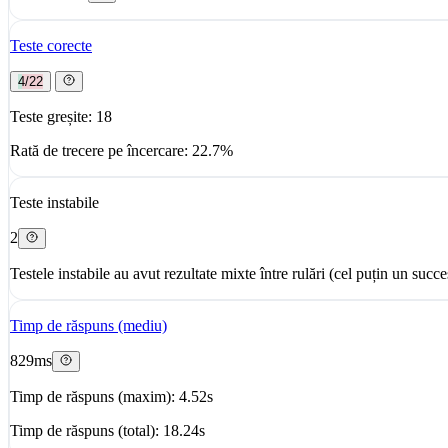
Teste corecte
4/22
Teste greșite: 18
Rată de trecere pe încercare: 22.7%
Teste instabile
2
Testele instabile au avut rezultate mixte între rulări (cel puțin un succe
Timp de răspuns (mediu)
829ms
Timp de răspuns (maxim): 4.52s
Timp de răspuns (total): 18.24s