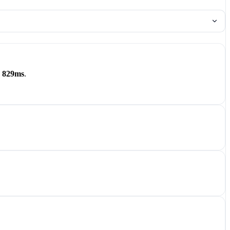
s
829ms
.