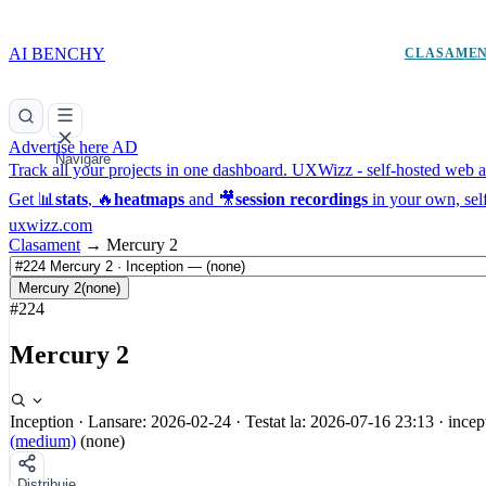
AI BENCHY
CLASAME
Advertise here
AD
Navigare
Track all your projects in one dashboard.
UXWizz - self-hosted web an
Get 📊
stats
, 🔥
heatmaps
and 🎥
session recordings
in your own, sel
uxwizz.com
Clasament
→
Mercury 2
Mercury 2
(none)
#224
Mercury 2
Inception
·
Lansare: 2026-02-24
·
Testat la: 2026-07-16 23:13
·
incep
(medium)
(none)
Distribuie