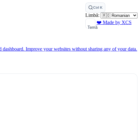
Ctrl K
Limbă:
❤️ Made by XCS
Temă
ed dashboard.
Improve your websites without sharing any of your data.