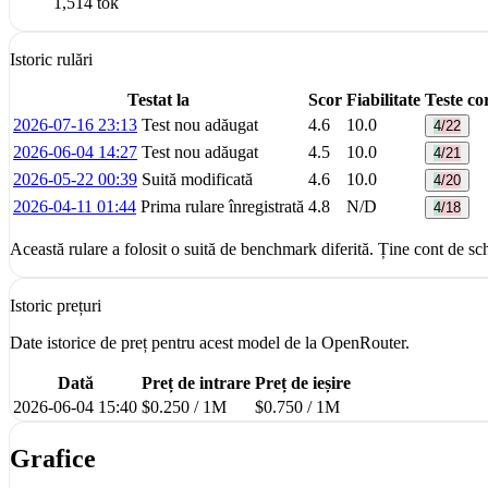
1,514 tok
Istoric rulări
Testat la
Scor
Fiabilitate
Teste co
2026-07-16 23:13
Test nou adăugat
4.6
10.0
4/22
2026-06-04 14:27
Test nou adăugat
4.5
10.0
4/21
2026-05-22 00:39
Suită modificată
4.6
10.0
4/20
2026-04-11 01:44
Prima rulare înregistrată
4.8
N/D
4/18
Această rulare a folosit o suită de benchmark diferită. Ține cont de schi
Istoric prețuri
Date istorice de preț pentru acest model de la OpenRouter.
Dată
Preț de intrare
Preț de ieșire
2026-06-04 15:40
$0.250 / 1M
$0.750 / 1M
Grafice