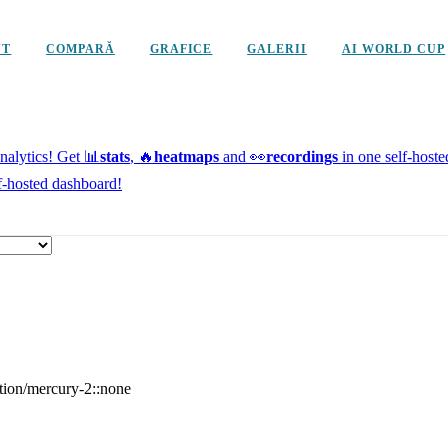
NT
COMPARĂ
GRAFICE
GALERII
AI WORLD CUP
alytics!
Get 📊
stats
, 🔥
heatmaps
and 👀
recordings
in one self-host
f-hosted dashboard!
tion/mercury-2::none