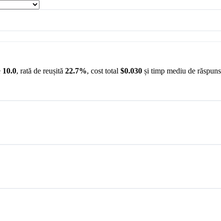
e
10.0
, rată de reușită
22.7%
, cost total
$0.030
și timp mediu de răspun