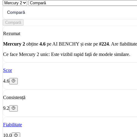
Compară
Compară
Rezumat
Mercury 2
obține
4.6
pe AI BENCHY și este pe
#224
. Are fiabilitat
Ce face Mercury 2 unic:
Este vizibil rapid față de modele similare.
Scor
4.6
Consistență
9.2
Fiabilitate
10.0