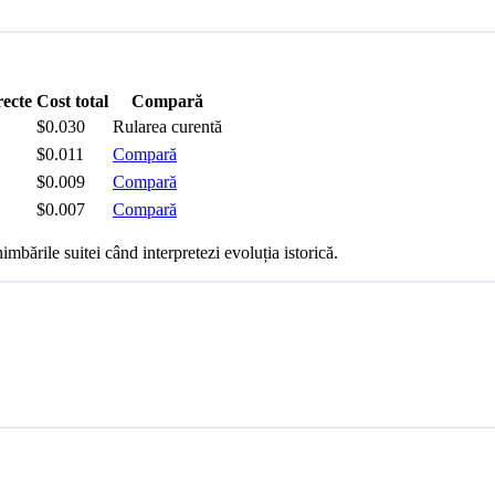
recte
Cost total
Compară
$0.030
Rularea curentă
$0.011
Compară
$0.009
Compară
$0.007
Compară
mbările suitei când interpretezi evoluția istorică.