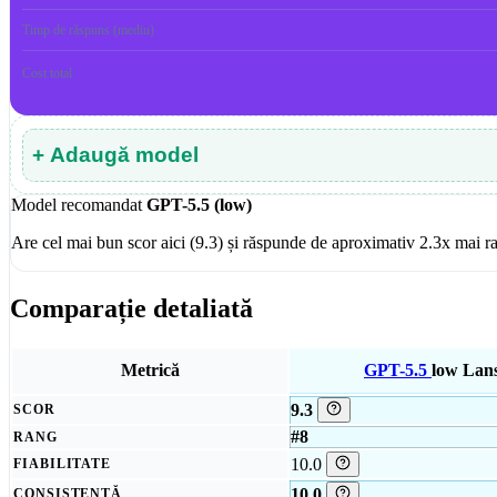
Timp de răspuns (mediu)
Cost total
+ Adaugă model
Model recomandat
GPT-5.5 (low)
Are cel mai bun scor aici (9.3) și răspunde de aproximativ 2.3x mai
Comparație detaliată
Metrică
GPT-5.5
low
Lans
9.3
SCOR
#8
RANG
10.0
FIABILITATE
10.0
CONSISTENȚĂ