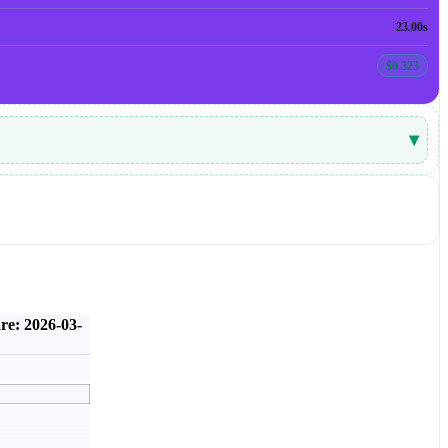
23.00s
$0.323
▾
re: 2026-03-