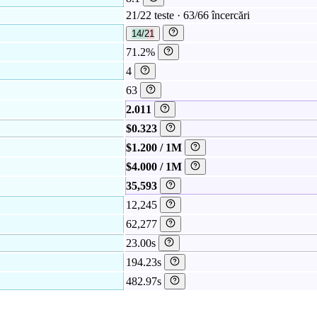
21/22 teste · 63/66 încercări
14/21
71.2%
4
63
2.011
$0.323
$1.200 / 1M
$4.000 / 1M
35,593
12,245
62,277
23.00s
194.23s
482.97s