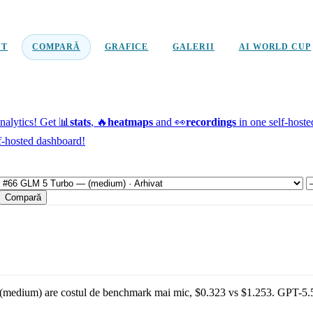
NT
COMPARĂ
GRAFICE
GALERII
AI WORLD CUP
alytics!
Get 📊
stats
, 🔥
heatmaps
and 👀
recordings
in one self-host
f-hosted dashboard!
Compară
(medium)
are costul de benchmark mai mic,
$0.323
vs
$1.253
.
GPT-5.5