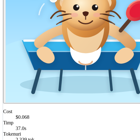
Cost
$0.068
Timp
37.0s
Tokenuri
2,339 tok