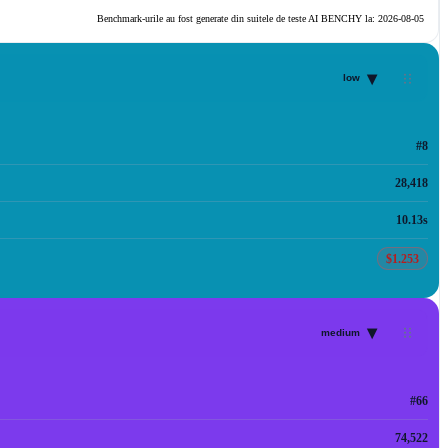
Benchmark-urile au fost generate din suitele de teste AI BENCHY la:
2026-08-05
▾
low
#8
28,418
10.13s
$1.253
▾
medium
#66
74,522