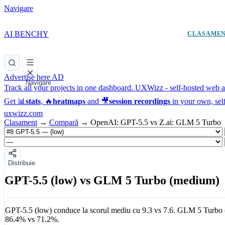
Navigare
AI BENCHY
CLASAME
Advertise here
AD
Navigare
Track all your projects in one dashboard.
UXWizz - self-hosted web an
Get 📊
stats
, 🔥
heatmaps
and 🎥
session recordings
in your own, sel
uxwizz.com
Clasament
→
Compară
→
OpenAI: GPT-5.5 vs Z.ai: GLM 5 Turbo
Distribuie
GPT-5.5 (low) vs GLM 5 Turbo (medium)
GPT-5.5 (low)
conduce la scorul mediu cu
9.3
vs
7.6
.
GLM 5 Turbo 
86.4%
vs
71.2%
.