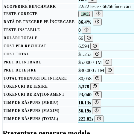
22/22 teste · 66/66 încercări
ACOPERIRE BENCHMARK
TESTE CORECTE
19/22
86.4%
RATĂ DE TRECERE PE ÎNCERCARE
0
TESTE INSTABILE
66
RULĂRI TOTALE
6.594
COST PER REZULTAT
$1.253
COST TOTAL
$5.000 / 1M
PREȚ DE INTRARE
$30.000 / 1M
PREȚ DE IEȘIRE
80,058
TOTAL TOKENURI DE INTRARE
5,378
TOKENURI DE IEȘIRE
23,040
TOKENURI DE RAȚIONAMENT
10.13s
TIMP DE RĂSPUNS (MEDIU)
56.19s
TIMP DE RĂSPUNS (MAXIM)
222.82s
TIMP DE RĂSPUNS (TOTAL)
Prezentare generare modele