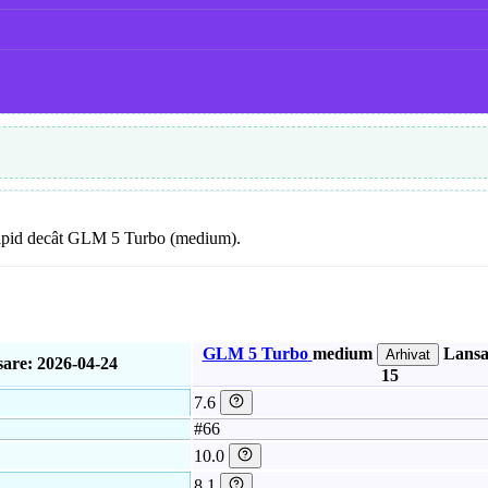
 rapid decât GLM 5 Turbo (medium).
GLM 5 Turbo
medium
Lansa
Arhivat
are: 2026-04-24
15
7.6
#66
10.0
8.1