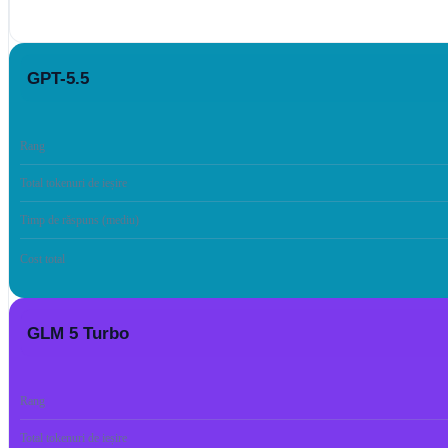
GPT-5.5
Rang
Total tokenuri de ieșire
Timp de răspuns (mediu)
Cost total
GLM 5 Turbo
Rang
Total tokenuri de ieșire