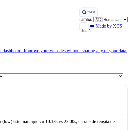
Ctrl K
Limbă:
❤️ Made by XCS
Temă
ed dashboard.
Improve your websites without sharing any of your data.
 (low)
este mai rapid cu
10.13s
vs
23.00s
, cu rate de reușită de