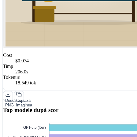
Cost
$0.074
Timp
206.0s
Tokenuri
18,549 tok
Descarcă
Copiază
PNG
imaginea
Top modele după scor