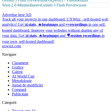
Gemini 3 Flash Preview
none
vs
Qwen3.7 Flash
medium
Seed-2.0-Mini
medium
vs
Gemini 3 Flash Preview
none
Advertise here
AD
Track all your projects in one dashboard.
UXWizz - self-hosted web
analytics!
Get 📊
stats
, 🔥
heatmaps
and 👀
recordings
in one self-
hosted dashboard.
Improve your websites without sharing any of
your data. Get 📊
stats
, 🔥
heatmaps
and 🎥
session recordings
in
your own, self-hosted dashboard!
uxwizz.com
Navigare
Clasament
Grafice
Galerii
AI World Cup
Metodologie
Jurnal de modificări
Compară
Publicitate
Categorii
Trucuri anti-AI