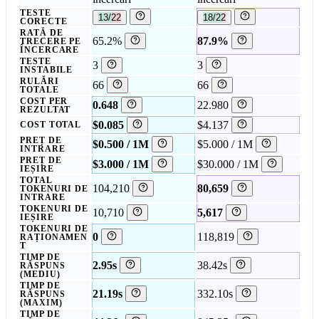
TESTE
13/22
18/22
CORECTE
RATĂ DE
65.2%
87.9%
TRECERE PE
ÎNCERCARE
TESTE
3
3
INSTABILE
RULĂRI
66
66
TOTALE
COST PER
0.648
22.980
REZULTAT
$0.085
$4.137
COST TOTAL
PREȚ DE
$0.500 / 1M
$5.000 / 1M
INTRARE
PREȚ DE
$3.000 / 1M
$30.000 / 1M
IEȘIRE
TOTAL
104,210
80,659
TOKENURI DE
INTRARE
TOKENURI DE
10,710
5,617
IEȘIRE
TOKENURI DE
0
118,819
RAȚIONAMEN
T
TIMP DE
2.95s
38.42s
RĂSPUNS
(MEDIU)
TIMP DE
21.19s
332.10s
RĂSPUNS
(MAXIM)
TIMP DE