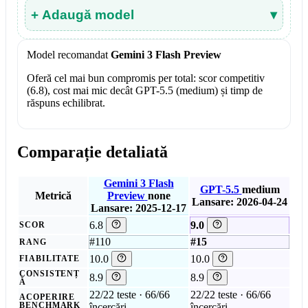
+ Adaugă model
▾
Model recomandat
Gemini 3 Flash Preview
Oferă cel mai bun compromis per total: scor competitiv
(6.8), cost mai mic decât GPT-5.5 (medium) și timp de
răspuns echilibrat.
Comparație detaliată
Gemini 3 Flash
GPT-5.5
medium
Metrică
Preview
none
Lansare: 2026-04-24
Lansare: 2025-12-17
6.8
9.0
SCOR
#110
#15
RANG
10.0
10.0
FIABILITATE
CONSISTENȚ
8.9
8.9
Ă
22/22 teste · 66/66
22/22 teste · 66/66
ACOPERIRE
BENCHMARK
încercări
încercări