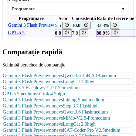
Programare
▾
Programare
Scor
Consistență
Rată de trecere pe 
Gemini 3 Flash Preview
5.5
10.0
33.3%
GPT-5.5
8.8
7.8
88.9%
Comparație rapidă
Schimbă perechea de comparație
Gemini 3 Flash Preview
none
vs
Qwen3.6 35B A3B
medium
Gemini 3 Flash Preview
none
vs
LongCat 2.0
low
Gemini 3.5 Flash
low
vs
GPT-5.5
medium
GPT-5.5
medium
vs
Grok 4.5
high
Gemini 3 Flash Preview
none
vs
Inkling Small
medium
Gemini 3 Flash Preview
none
vs
Step 3.7 Flash
high
Gemini 3 Flash Preview
none
vs
Qwen3.6 Flash
medium
Gemini 3 Flash Preview
none
vs
MiMo-V2.5-Pro
medium
Gemini 3 Flash Preview
none
vs
LongCat 2.0
high
Gemini 3 Flash Preview
none
vs
KAT-Coder-Pro V2.5
medium