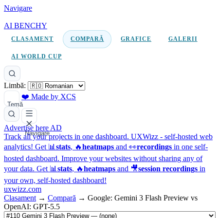
Navigare
AI BENCHY
CLASAMENT
COMPARĂ
GRAFICE
GALERII
AI WORLD CUP
Limbă:
❤️ Made by XCS
Temă
Advertise here
AD
Navigare
Track all your projects in one dashboard.
UXWizz - self-hosted web
analytics!
Get 📊
stats
, 🔥
heatmaps
and 👀
recordings
in one self-
hosted dashboard.
Improve your websites without sharing any of
your data. Get 📊
stats
, 🔥
heatmaps
and 🎥
session recordings
in
your own, self-hosted dashboard!
uxwizz.com
Clasament
→
Compară
→
Google: Gemini 3 Flash Preview vs
OpenAI: GPT-5.5