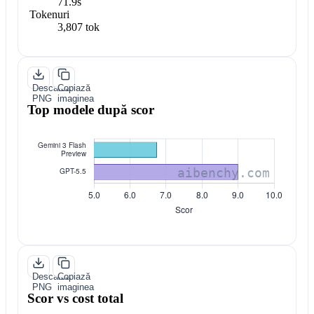
71.9s
Tokenuri
3,807 tok
Descarcă
Copiază
PNG
imaginea
Top modele după scor
Descarcă
Copiază
PNG
imaginea
Scor vs cost total