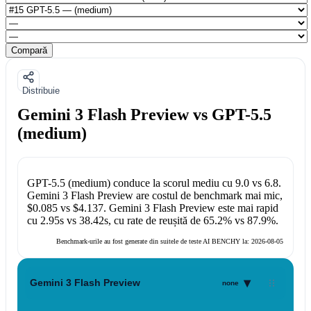
Compară
Distribuie
Gemini 3 Flash Preview vs GPT-5.5
(medium)
GPT-5.5 (medium)
conduce la scorul mediu cu
9.0
vs
6.8
.
Gemini 3 Flash Preview
are costul de benchmark mai mic,
$0.085
vs
$4.137
.
Gemini 3 Flash Preview
este mai rapid
cu
2.95s
vs
38.42s
, cu rate de reușită de
65.2%
vs
87.9%
.
Benchmark-urile au fost generate din suitele de teste AI BENCHY la:
2026-08-05
▾
Gemini 3 Flash Preview
none