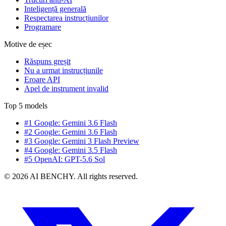
Inteligență generală
Respectarea instrucțiunilor
Programare
Motive de eșec
Răspuns greșit
Nu a urmat instrucțiunile
Eroare API
Apel de instrument invalid
Top 5 models
#1 Google: Gemini 3.6 Flash
#2 Google: Gemini 3.6 Flash
#3 Google: Gemini 3 Flash Preview
#4 Google: Gemini 3.5 Flash
#5 OpenAI: GPT-5.6 Sol
© 2026 AI BENCHY. All rights reserved.