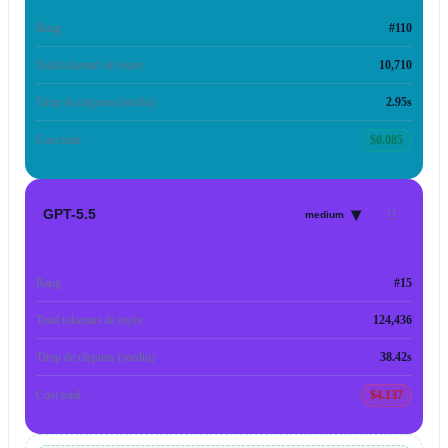
Rang
#110
Total tokenuri de ieșire
10,710
Timp de răspuns (mediu)
2.95s
Cost total
$0.085
▾
GPT-5.5
medium
Rang
#15
Total tokenuri de ieșire
124,436
Timp de răspuns (mediu)
38.42s
Cost total
$4.137