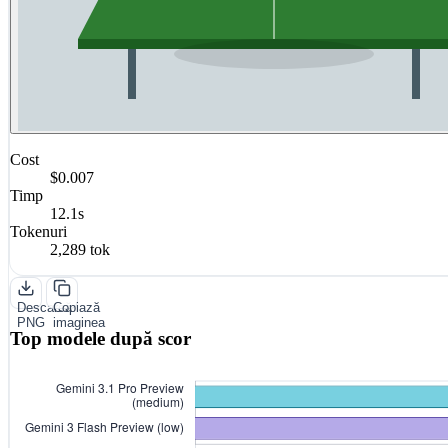
Cost
$0.007
Timp
12.1s
Tokenuri
2,289 tok
Descarcă
Copiază
PNG
imaginea
Top modele după scor