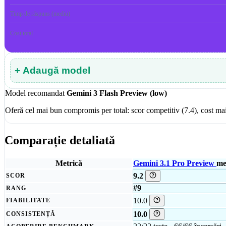
Timp de răspuns (mediu)
Cost total
+ Adaugă model
Model recomandat
Gemini 3 Flash Preview (low)
Oferă cel mai bun compromis per total: scor competitiv (7.4), cost m
Comparație detaliată
Metrică
Gemini 3.1 Pro Preview
me
9.2
SCOR
#9
RANG
10.0
FIABILITATE
10.0
CONSISTENȚĂ