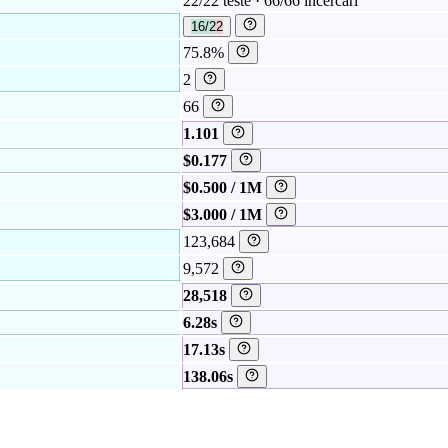
22/22 teste · 66/66 încercări
16/22
75.8%
2
66
1.101
$0.177
$0.500 / 1M
$3.000 / 1M
123,684
9,572
28,518
6.28s
17.13s
138.06s