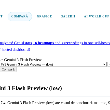
NT
COMPARĂ
GRAFICE
GALERII
AI WORLD CUP
alytics!
Get 📊
stats
, 🔥
heatmaps
and 👀
recordings
in one self-host
f-hosted dashboard!
e: Gemini 3 Flash Preview
Compară
i 3 Flash Preview (low)
s
7.4
.
Gemini 3 Flash Preview (low)
are costul de benchmark mai mic,
$