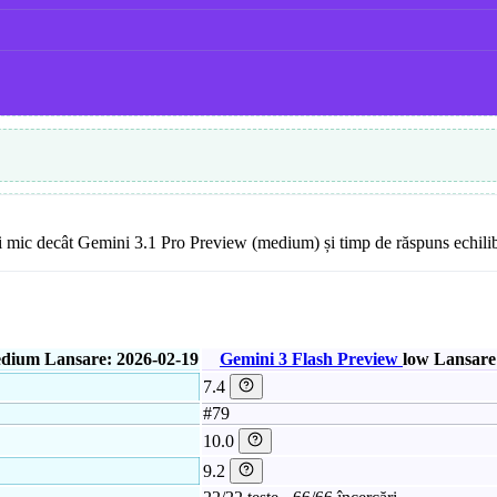
ai mic decât Gemini 3.1 Pro Preview (medium) și timp de răspuns echilib
dium
Lansare: 2026-02-19
Gemini 3 Flash Preview
low
Lansare
7.4
#79
10.0
9.2