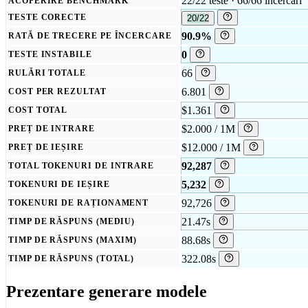
22/22 teste · 66/66 încercări
ACOPERIRE BENCHMARK
TESTE CORECTE
20/22
90.9%
RATĂ DE TRECERE PE ÎNCERCARE
0
TESTE INSTABILE
66
RULĂRI TOTALE
6.801
COST PER REZULTAT
$1.361
COST TOTAL
$2.000 / 1M
PREȚ DE INTRARE
$12.000 / 1M
PREȚ DE IEȘIRE
92,287
TOTAL TOKENURI DE INTRARE
5,232
TOKENURI DE IEȘIRE
92,726
TOKENURI DE RAȚIONAMENT
21.47s
TIMP DE RĂSPUNS (MEDIU)
88.68s
TIMP DE RĂSPUNS (MAXIM)
322.08s
TIMP DE RĂSPUNS (TOTAL)
Prezentare generare modele