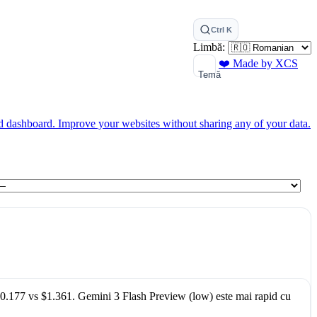
Ctrl K
Limbă:
❤️ Made by XCS
Temă
ed dashboard.
Improve your websites without sharing any of your data.
0.177
vs
$1.361
.
Gemini 3 Flash Preview (low)
este mai rapid cu