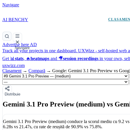
Navigare
AI BENCHY
CLASAME
Advertise here
AD
Navigare
Track all your projects in one dashboard.
UXWizz - self-hosted web an
Get 📊
stats
, 🔥
heatmaps
and 🎥
session recordings
in your own, sel
uxwizz.com
Clasament
→
Compară
→
Google: Gemini 3.1 Pro Preview vs Googl
Distribuie
Gemini 3.1 Pro Preview (medium) vs Gemin
Gemini 3.1 Pro Preview (medium)
conduce la scorul mediu cu
9.2
v
6.28s
vs
21.47s
, cu rate de reușită de
90.9%
vs
75.8%
.