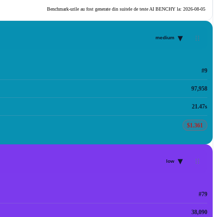
Benchmark-urile au fost generate din suitele de teste AI BENCHY la:
2026-08-05
▾
medium
#9
97,958
21.47s
$1.361
▾
low
#79
38,090