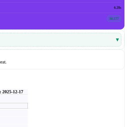
6.28s
$0.177
▾
rat.
: 2025-12-17