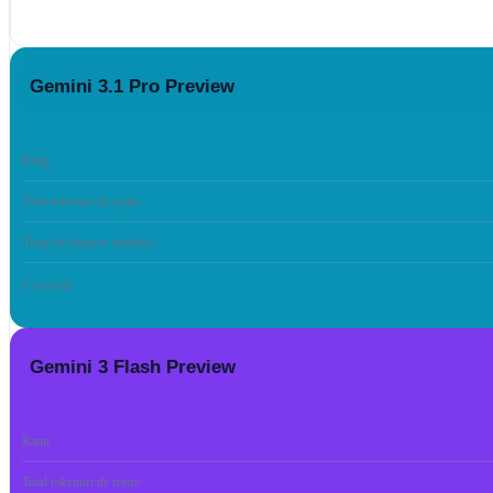
Gemini 3.1 Pro Preview
Rang
Total tokenuri de ieșire
Timp de răspuns (mediu)
Cost total
Gemini 3 Flash Preview
Rang
Total tokenuri de ieșire