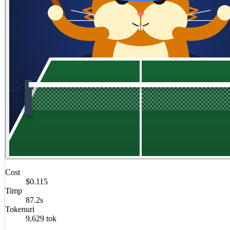
Cost
$0.115
Timp
87.2s
Tokenuri
9,629 tok