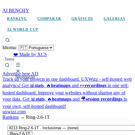
AI BENCHY
RANKING
COMPARAR
GRÁFICOS
GALERIAS
AI WORLD CUP
Idioma:
❤️ Made by XCS
Tema
Advertise here
AD
Navegação
Track all your projects in one dashboard.
UXWizz - self-hosted web
analytics!
Get 📊
stats
, 🔥
heatmaps
and 👀
recordings
in one self-
hosted dashboard.
Improve your websites without sharing any of
your data. Get 📊
stats
, 🔥
heatmaps
and 🎥
session recordings
in
your own, self-hosted dashboard!
uxwizz.com
Ranking
→
Ring-2.6-1T
Ring-2.6-1T