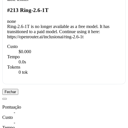
#213 Ring-2.6-1T
none
Ring-2.6-1T is no longer available as a free model. It has
transitioned to a paid model. Continue using it here:
https://openrouter.ai/inclusionai/ring-2.6-1t
Custo
$0.000
Tempo
0.0s
Tokens
0 tok
Fechar
Pontuação
-
Custo
-
Tempo