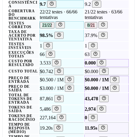
CONSISTÊNCI
9.7
9.2
A
COBERTURA
22/22 testes · 66/66
21/22 testes · 63/66
DO
tentativas
tentativas
BENCHMARK
TESTES
21/22
8/21
CORRETOS
TAXA DE
98.5%
37.9%
ACERTO POR
TENTATIVA
TESTES
1
1
INSTÁVEIS
EXECUÇÕES
66
63
TOTAIS
CUSTO POR
3.533
0.000
RESULTADO
$0.742
$0.000
CUSTO TOTAL
PREÇO DE
$0.500 / 1M
$0.000 / 1M
ENTRADA
PREÇO DE
$3.000 / 1M
$0.000 / 1M
SAÍDA
TOTAL DE
87,861
43,478
TOKENS DE
ENTRADA
TOKENS DE
5,486
2,974
SAÍDA
TOKENS DE
227,164
0
RACIOCÍNIO
TEMPO DE
19.20s
11.95s
RESPOSTA
(MÉDIO)
TEMPO DE