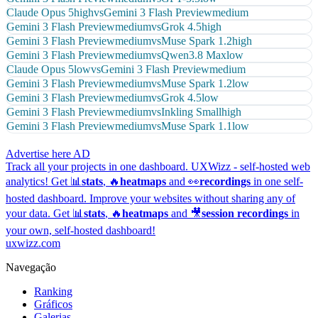
Claude Opus 5
high
vs
Gemini 3 Flash Preview
medium
Gemini 3 Flash Preview
medium
vs
Grok 4.5
high
Gemini 3 Flash Preview
medium
vs
Muse Spark 1.2
high
Gemini 3 Flash Preview
medium
vs
Qwen3.8 Max
low
Claude Opus 5
low
vs
Gemini 3 Flash Preview
medium
Gemini 3 Flash Preview
medium
vs
Muse Spark 1.2
low
Gemini 3 Flash Preview
medium
vs
Grok 4.5
low
Gemini 3 Flash Preview
medium
vs
Inkling Small
high
Gemini 3 Flash Preview
medium
vs
Muse Spark 1.1
low
Advertise here
AD
Track all your projects in one dashboard.
UXWizz - self-hosted web
analytics!
Get 📊
stats
, 🔥
heatmaps
and 👀
recordings
in one self-
hosted dashboard.
Improve your websites without sharing any of
your data. Get 📊
stats
, 🔥
heatmaps
and 🎥
session recordings
in
your own, self-hosted dashboard!
uxwizz.com
Navegação
Ranking
Gráficos
Galerias