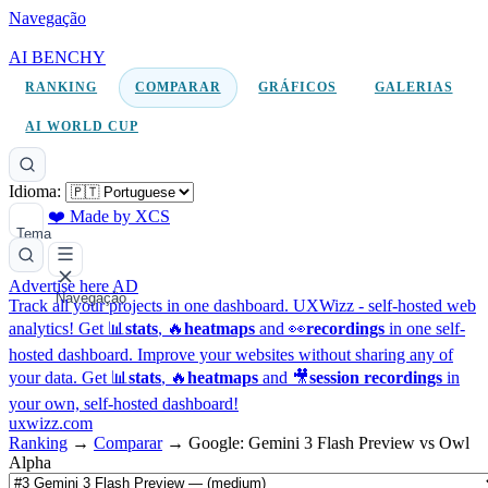
Navegação
AI BENCHY
RANKING
COMPARAR
GRÁFICOS
GALERIAS
AI WORLD CUP
Idioma:
❤️ Made by XCS
Tema
Advertise here
AD
Navegação
Track all your projects in one dashboard.
UXWizz - self-hosted web
analytics!
Get 📊
stats
, 🔥
heatmaps
and 👀
recordings
in one self-
hosted dashboard.
Improve your websites without sharing any of
your data. Get 📊
stats
, 🔥
heatmaps
and 🎥
session recordings
in
your own, self-hosted dashboard!
uxwizz.com
Ranking
→
Comparar
→
Google: Gemini 3 Flash Preview vs Owl
Alpha