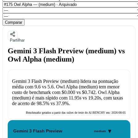
Comparar
Partilhar
Gemini 3 Flash Preview (medium) vs
Owl Alpha (medium)
Gemini 3 Flash Preview (medium)
lidera na pontuação
média com
9.6
vs
5.6
.
Owl Alpha (medium)
tem menor
custo de benchmark com
$0.000
vs
$0.742
.
Owl Alpha
(medium)
é mais rápido com
11.95s
vs
19.20s
, com taxas
de acerto de
98.5%
vs
37.9%
.
Benchmarks gerados a partir das suítes de teste do AI BENCHY em:
2026-08-05
▾
Gemini 3 Flash Preview
medium