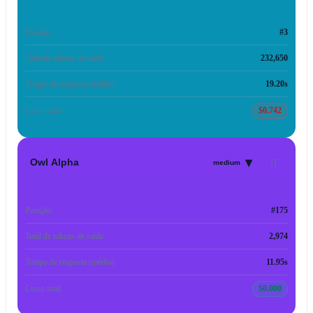
Posição
#3
Total de tokens de saída
232,650
Tempo de resposta (médio)
19.20s
Custo total
$0.742
▾
Owl Alpha
medium
Posição
#175
Total de tokens de saída
2,974
Tempo de resposta (médio)
11.95s
Custo total
$0.000