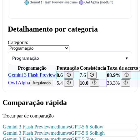
Detalhamento por categoria
Categoria:
Programação
▾
Programação
Pontuação
Consistência
Taxa de acerto 
Gemini 3 Flash Preview
8.6
7.6
88.9%
Owl Alpha
5.4
10.0
33.3%
Arquivado
Comparação rápida
Trocar par de comparação
Gemini 3 Flash Preview
medium
vs
GPT-5.6 Sol
low
Gemini 3 Flash Preview
medium
vs
GPT-5.6 Sol
high
Gemini 3 Flash Preview
medium
vs
GPT-5.5
low