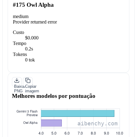
#175 Owl Alpha
medium
Provider returned error
Custo
$0.000
Tempo
0.2s
Tokens
0 tok
Baixar
Copiar
PNG
imagem
Melhores modelos por pontuação