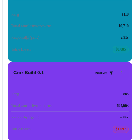
Rang
#110
Totaal aantal uitvoer-tokens
10,710
Responstijd (gem.)
2.95s
Totale kosten
$0.085
▾
Grok Build 0.1
medium
Rang
#65
Totaal aantal uitvoer-tokens
494,663
Responstijd (gem.)
52.06s
Totale kosten
$1.097