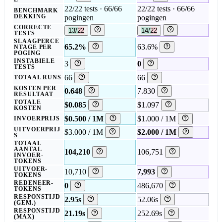
22/22 tests · 66/66
22/22 tests · 66/66
BENCHMARK
DEKKING
pogingen
pogingen
CORRECTE
13/22
14/22
TESTS
SLAAGPERCE
65.2%
63.6%
NTAGE PER
POGING
INSTABIELE
3
0
TESTS
66
66
TOTAAL RUNS
KOSTEN PER
0.648
7.830
RESULTAAT
TOTALE
$0.085
$1.097
KOSTEN
$0.500 / 1M
$1.000 / 1M
INVOERPRIJS
UITVOERPRIJ
$3.000 / 1M
$2.000 / 1M
S
TOTAAL
AANTAL
104,210
106,751
INVOER-
TOKENS
UITVOER-
10,710
7,993
TOKENS
REDENEER-
0
486,670
TOKENS
RESPONSTIJD
2.95s
52.06s
(GEM.)
RESPONSTIJD
21.19s
252.69s
(MAX)