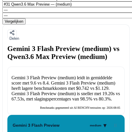
Vergelijken
Delen
Gemini 3 Flash Preview (medium) vs
Qwen3.6 Max Preview (medium)
Gemini 3 Flash Preview (medium)
leidt in gemiddelde
score met
9.6
vs
8.4
.
Gemini 3 Flash Preview (medium)
heeft lagere benchmarkkosten met
$0.742
vs
$1.129
.
Gemini 3 Flash Preview (medium)
is sneller met
19.20s
vs
67.53s
, met slagingspercentages van
98.5%
vs
80.3%
.
Benchmarks gegenereerd uit AI BENCHY-testsuites op:
2026-08-05
▾
Gemini 3 Flash Preview
medium