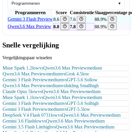
Programmeren
▾
Programmeren
Score
Consistentie
Slaagpercentage p
Gemini 3 Flash Preview
8.6
7.6
88.9%
Qwen3.6 Max Preview
8.8
7.8
88.9%
Snelle vergelijking
Vergelijkingspaar wisselen
Muse Spark 1.2
low
vs
Qwen3.6 Max Preview
medium
Qwen3.6 Max Preview
medium
vs
Grok 4.5
low
Gemini 3 Flash Preview
medium
vs
GPT-5.6 Sol
low
Qwen3.6 Max Preview
medium
vs
Inkling Small
high
Claude Opus 5
low
vs
Qwen3.6 Max Preview
medium
Muse Spark 1.1
low
vs
Qwen3.6 Max Preview
medium
Gemini 3 Flash Preview
medium
vs
GPT-5.6 Sol
high
Gemini 3 Flash Preview
medium
vs
GPT-5.5
low
DeepSeek V4 Flash 0731
low
vs
Qwen3.6 Max Preview
medium
Gemini 3.6 Flash
low
vs
Qwen3.6 Max Preview
medium
Gemini 3.5 Flash Lite
high
vs
Qwen3.6 Max Preview
medium