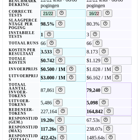
BENCHMARK
DEKKING
pogingen
pogingen
CORRECTE
21/22
16/22
TESTS
SLAAGPERCE
98.5%
80.3%
NTAGE PER
POGING
INSTABIELE
1
3
TESTS
66
66
TOTAAL RUNS
KOSTEN PER
3.533
8.173
RESULTAAT
TOTALE
$0.742
$1.129
KOSTEN
$0.500 / 1M
$1.028 / 1M
INVOERPRIJS
UITVOERPRIJ
$3.000 / 1M
$6.162 / 1M
S
TOTAAL
AANTAL
87,861
79,240
INVOER-
TOKENS
UITVOER-
5,486
5,098
TOKENS
REDENEER-
227,164
164,842
TOKENS
RESPONSTIJD
19.20s
67.53s
(GEM.)
RESPONSTIJD
117.26s
238.07s
(MAX)
RESPONSTIJD
422.42s
1485.64s
(TOTAAL)