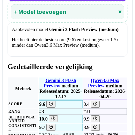
+ Model toevoegen
▾
Aanbevolen model
Gemini 3 Flash Preview (medium)
Het heeft hier de beste score (9.6) en kost ongeveer 1.5x
minder dan Qwen3.6 Max Preview (medium).
Gedetailleerde vergelijking
Gemini 3 Flash
Qwen3.6 Max
Preview
medium
Preview
medium
Metriek
Releasedatum: 2025-
Releasedatum: 2026-
12-17
04-20
9.6
8.4
SCORE
#3
#31
RANG
BETROUWBA
10.0
9.9
ARHEID
CONSISTENTI
9.7
8.9
E
22/22 tests · 66/66
22/22 tests · 66/66