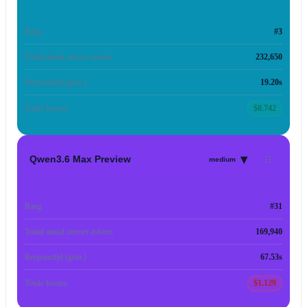
Rang
#3
Totaal aantal uitvoer-tokens
232,650
Responstijd (gem.)
19.20s
Totale kosten
$0.742
▾
Qwen3.6 Max Preview
medium
Rang
#31
Totaal aantal uitvoer-tokens
169,940
Responstijd (gem.)
67.53s
Totale kosten
$1.129