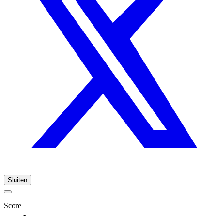
Sluiten
Score
-