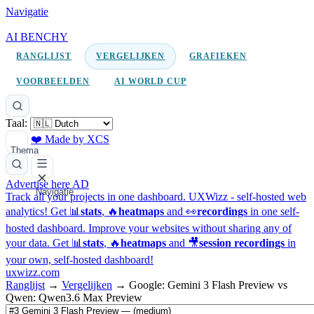
Navigatie
AI BENCHY
RANGLIJST
VERGELIJKEN
GRAFIEKEN
VOORBEELDEN
AI WORLD CUP
Taal:
❤️ Made by XCS
Thema
Advertise here
AD
Navigatie
Track all your projects in one dashboard.
UXWizz - self-hosted web
analytics!
Get 📊
stats
, 🔥
heatmaps
and 👀
recordings
in one self-
hosted dashboard.
Improve your websites without sharing any of
your data. Get 📊
stats
, 🔥
heatmaps
and 🎥
session recordings
in
your own, self-hosted dashboard!
uxwizz.com
Ranglijst
→
Vergelijken
→
Google: Gemini 3 Flash Preview vs
Qwen: Qwen3.6 Max Preview