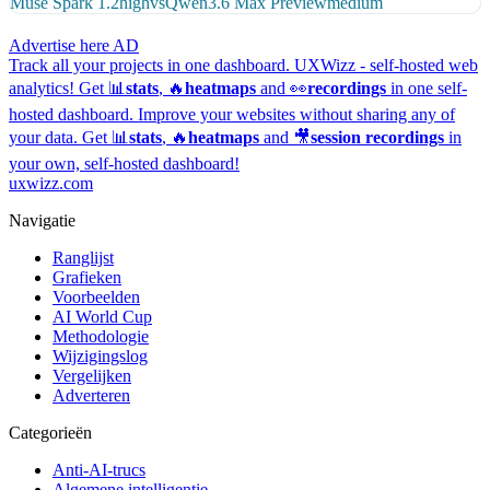
Muse Spark 1.2
high
vs
Qwen3.6 Max Preview
medium
Advertise here
AD
Track all your projects in one dashboard.
UXWizz - self-hosted web
analytics!
Get 📊
stats
, 🔥
heatmaps
and 👀
recordings
in one self-
hosted dashboard.
Improve your websites without sharing any of
your data. Get 📊
stats
, 🔥
heatmaps
and 🎥
session recordings
in
your own, self-hosted dashboard!
uxwizz.com
Navigatie
Ranglijst
Grafieken
Voorbeelden
AI World Cup
Methodologie
Wijzigingslog
Vergelijken
Adverteren
Categorieën
Anti-AI-trucs
Algemene intelligentie