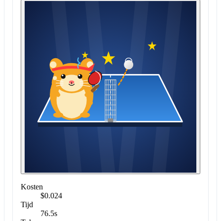
Kosten
$0.024
Tijd
76.5s