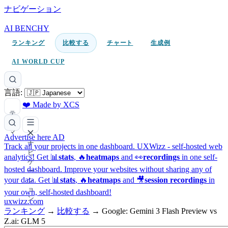
ナビゲーション
AI BENCHY
ランキング
比較する
チャート
生成例
AI WORLD CUP
言語:
❤️ Made by XCS
テ
ー
マ
Advertise here
AD
ナ
Track all your projects in one dashboard.
UXWizz - self-hosted web
ビ
analytics!
Get 📊
stats
, 🔥
heatmaps
and 👀
recordings
in one self-
ゲ
hosted dashboard.
Improve your websites without sharing any of
ー
your data. Get 📊
stats
, 🔥
heatmaps
and 🎥
session recordings
in
シ
ョ
your own, self-hosted dashboard!
ン
uxwizz.com
ランキング
→
比較する
→
Google: Gemini 3 Flash Preview vs
Z.ai: GLM 5