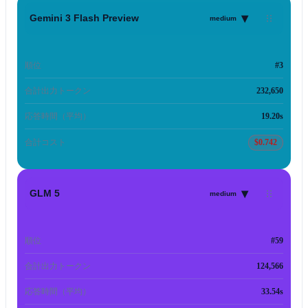
▾
Gemini 3 Flash Preview
medium
順位
#3
合計出力トークン
232,650
応答時間（平均）
19.20s
合計コスト
$0.742
▾
GLM 5
medium
順位
#59
合計出力トークン
124,566
応答時間（平均）
33.54s