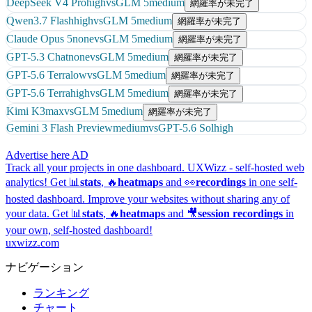
DeepSeek V4 Pro
high
vs
GLM 5
medium
網羅率が未完了
Qwen3.7 Flash
high
vs
GLM 5
medium
網羅率が未完了
Claude Opus 5
none
vs
GLM 5
medium
網羅率が未完了
GPT-5.3 Chat
none
vs
GLM 5
medium
網羅率が未完了
GPT-5.6 Terra
low
vs
GLM 5
medium
網羅率が未完了
GPT-5.6 Terra
high
vs
GLM 5
medium
網羅率が未完了
Kimi K3
max
vs
GLM 5
medium
網羅率が未完了
Gemini 3 Flash Preview
medium
vs
GPT-5.6 Sol
high
Advertise here
AD
Track all your projects in one dashboard.
UXWizz - self-hosted web
analytics!
Get 📊
stats
, 🔥
heatmaps
and 👀
recordings
in one self-
hosted dashboard.
Improve your websites without sharing any of
your data. Get 📊
stats
, 🔥
heatmaps
and 🎥
session recordings
in
your own, self-hosted dashboard!
uxwizz.com
ナビゲーション
ランキング
チャート