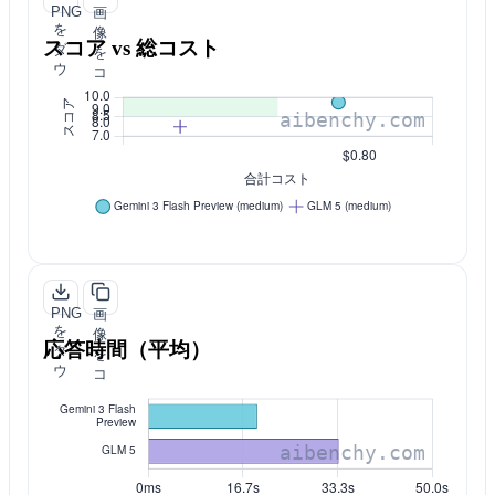
PNG
画
を
像
スコア vs 総コスト
ダ
を
ウ
コ
ン
ピ
ロ
ー
ー
ド
PNG
画
を
像
応答時間（平均）
ダ
を
ウ
コ
ン
ピ
ロ
ー
ー
ド