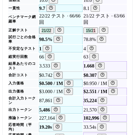
10.0
10.0
信頼性
9.7
8.1
一貫性
22/22 テスト · 66/66
21/22 テスト · 63/66
ベンチマーク網
羅率
回
回
正解テスト
21/22
15/21
試行ごとの合格
98.5%
78.8%
率
1
4
不安定なテスト
66
63
総実行回数
結果あたりのコ
3.533
1.668
スト
$0.742
$0.307
合計コスト
$0.500 / 1M
$0.950 / 1M
入力価格
$3.000 / 1M
$2.551 / 1M
出力価格
合計入力トーク
87,861
35,224
ン
5,486
21,570
出力トークン
227,164
102,996
推論トークン
応答時間（平
19.20s
33.54s
均）