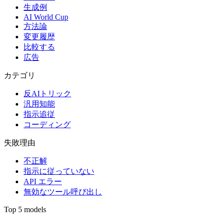
生成例
AI World Cup
方法論
変更履歴
比較する
広告
カテゴリ
反AIトリック
汎用知能
指示追従
コーディング
失敗理由
不正解
指示に従っていない
API エラー
無効なツール呼び出し
Top 5 models