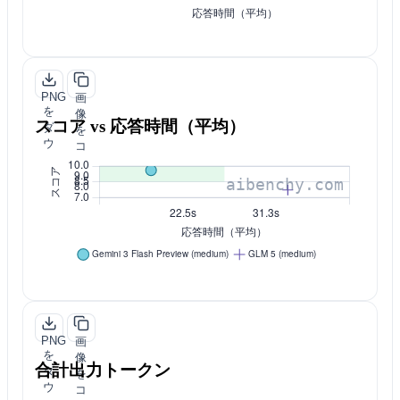
PNG
画
を
像
スコア vs 応答時間（平均）
ダ
を
ウ
コ
ン
ピ
ロ
ー
ー
ド
PNG
画
を
像
合計出力トークン
ダ
を
ウ
コ