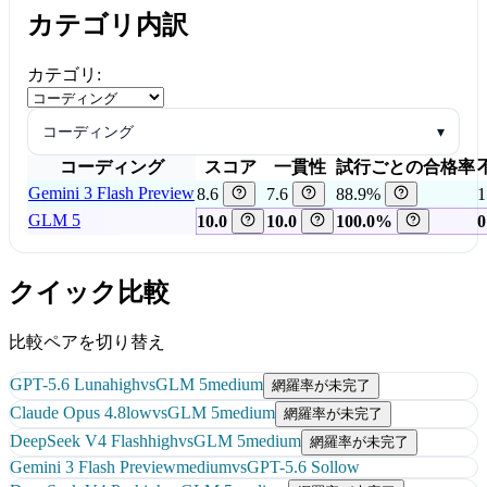
カテゴリ内訳
カテゴリ:
コーディング
▾
コーディング
スコア
一貫性
試行ごとの合格率
Gemini 3 Flash Preview
8.6
7.6
88.9%
1
GLM 5
10.0
10.0
100.0%
0
クイック比較
比較ペアを切り替え
GPT-5.6 Luna
high
vs
GLM 5
medium
網羅率が未完了
Claude Opus 4.8
low
vs
GLM 5
medium
網羅率が未完了
DeepSeek V4 Flash
high
vs
GLM 5
medium
網羅率が未完了
Gemini 3 Flash Preview
medium
vs
GPT-5.6 Sol
low