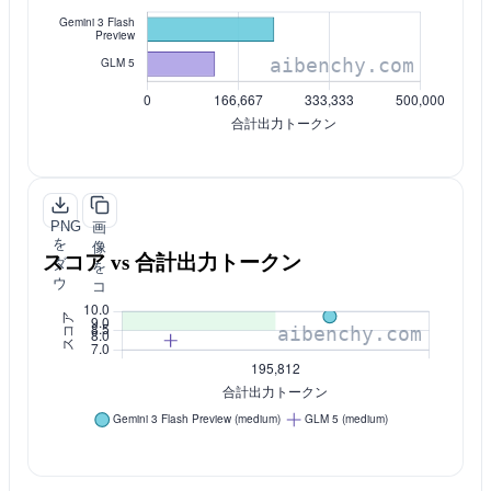
ン
ピ
ロ
ー
ー
ド
PNG
画
を
像
スコア vs 合計出力トークン
ダ
を
ウ
コ
ン
ピ
ロ
ー
ー
ド