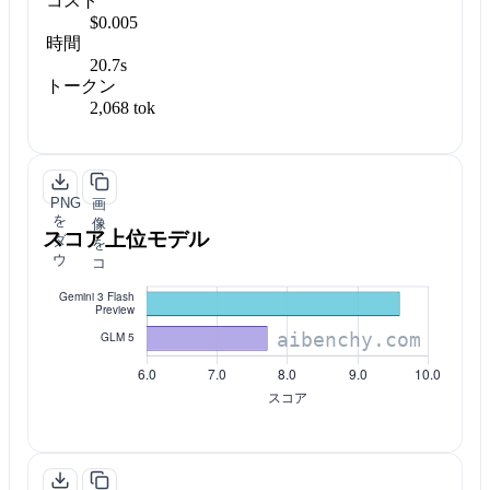
コスト
$0.005
時間
20.7s
トークン
2,068 tok
PNG
画
を
像
スコア上位モデル
ダ
を
ウ
コ
ン
ピ
ロ
ー
ー
ド