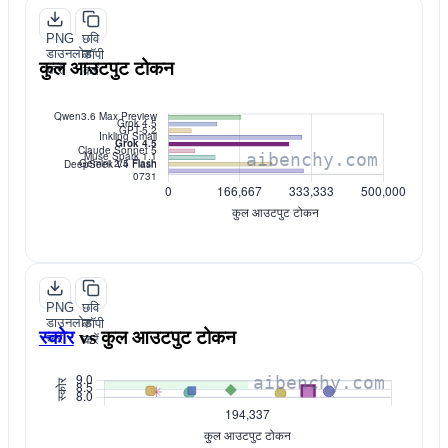
PNG
छवि
डाउनलोड
कॉपी
कुल आउटपुट टोकन
करें
करें
PNG
छवि
डाउनलोड
कॉपी
स्कोर
vs
कुल आउटपुट टोकन
करें
करें