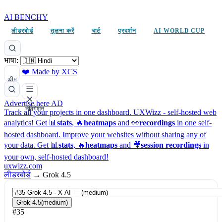
AI BENCHY
लीडरबोर्ड
तुलना करें
चार्ट
प्रदर्शन
AI WORLD CUP
भाषा:
❤️ Made by XCS
थीम
Advertise here
AD
नेविगेशन
Track all your projects in one dashboard.
UXWizz - self-hosted web
analytics!
Get 📊
stats
, 🔥
heatmaps
and 👀
recordings
in one self-
hosted dashboard.
Improve your websites without sharing any of
your data. Get 📊
stats
, 🔥
heatmaps
and 🎥
session recordings
in
your own, self-hosted dashboard!
uxwizz.com
लीडरबोर्ड
→
Grok 4.5
Grok 4.5
(medium)
#35