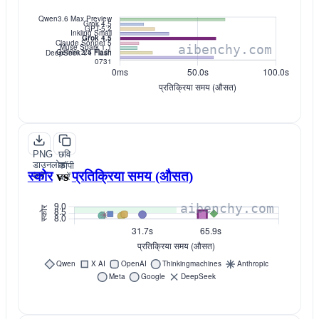
PNG
छवि
डाउनलोड
कॉपी
स्कोर
vs
प्रतिक्रिया समय (औसत)
करें
करें