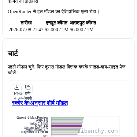
कीमत का इतिहास
OpenRouter से इस मॉडल का ऐतिहासिक मूल्य डेटा।
तारीख
इनपुट कीमत
आउटपुट कीमत
2026-07-08 21:47
$2.000 / 1M
$6.000 / 1M
चार्ट
पहले मॉडल चुनें, फिर दूसरा मॉडल क्लिक करके साइड-बाय-साइड पेज
खोलें।
PNG
छवि
डाउनलोड
कॉपी
स्कोर के अनुसार शीर्ष मॉडल
करें
करें