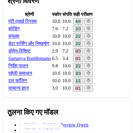
श्रेणी विवरण
श्रेणी
स्कोर
संगति
सही परीक्षण
एंटी-एआई ट्रिक्स
10.0
10.0
4/4
कोडिंग
7.6
7.2
2/3
संयुक्त
10.0
10.0
2/2
डेटा पार्सिंग और निष्कर्षण
10.0
10.0
2/2
डोमेन-विशिष्ट
2.9
7.2
0/3
Samanya Buddhimatta
6.5
3.4
0/1
निर्देश पालन
9.8
10.0
2/2
पहेली समाधान
10.0
10.0
3/3
टूल कॉलिंग
10.0
10.0
1/1
सामान्य ज्ञान
3.0
10.0
0/1
तुलना किए गए मॉडल
#31 Qwen3.6 Max Preview
Qwen
#32 Grok 4.5
X AI