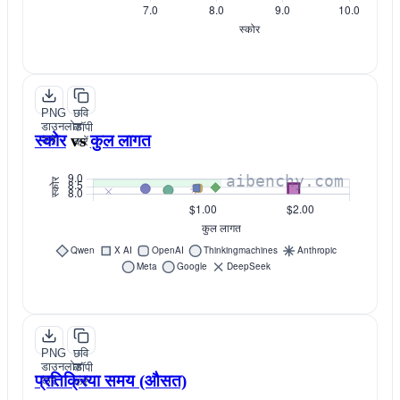
PNG
छवि
डाउनलोड
कॉपी
स्कोर
vs
कुल लागत
करें
करें
PNG
छवि
डाउनलोड
कॉपी
प्रतिक्रिया समय (औसत)
करें
करें