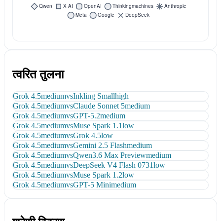
त्वरित तुलना
Grok 4.5
medium
vs
Inkling Small
high
Grok 4.5
medium
vs
Claude Sonnet 5
medium
Grok 4.5
medium
vs
GPT-5.2
medium
Grok 4.5
medium
vs
Muse Spark 1.1
low
Grok 4.5
medium
vs
Grok 4.5
low
Grok 4.5
medium
vs
Gemini 2.5 Flash
medium
Grok 4.5
medium
vs
Qwen3.6 Max Preview
medium
Grok 4.5
medium
vs
DeepSeek V4 Flash 0731
low
Grok 4.5
medium
vs
Muse Spark 1.2
low
Grok 4.5
medium
vs
GPT-5 Mini
medium