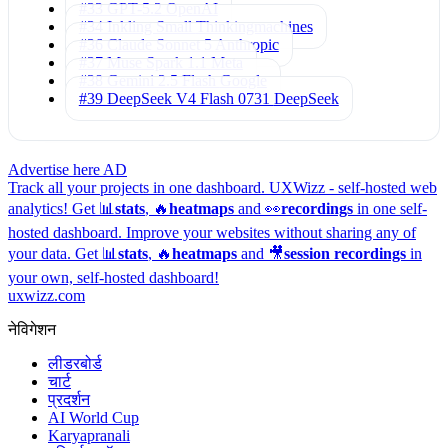
#33 GPT-5.2
OpenAI
#34 Inkling Small
Thinkingmachines
#36 Claude Sonnet 5
Anthropic
#37 Muse Spark 1.1
Meta
#38 Gemini 2.5 Flash
Google
#39 DeepSeek V4 Flash 0731
DeepSeek
Advertise here
AD
Track all your projects in one dashboard.
UXWizz - self-hosted web
analytics!
Get 📊
stats
, 🔥
heatmaps
and 👀
recordings
in one self-
hosted dashboard.
Improve your websites without sharing any of
your data. Get 📊
stats
, 🔥
heatmaps
and 🎥
session recordings
in
your own, self-hosted dashboard!
uxwizz.com
नेविगेशन
लीडरबोर्ड
चार्ट
प्रदर्शन
AI World Cup
Karyapranali