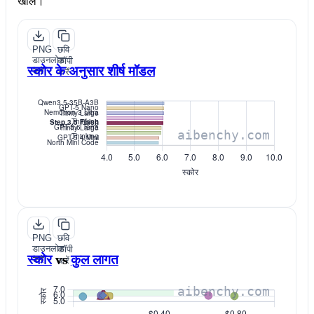
खोलें।
PNG
छवि
डाउनलोड
कॉपी
स्कोर के अनुसार शीर्ष मॉडल
करें
करें
PNG
छवि
डाउनलोड
कॉपी
स्कोर
vs
कुल लागत
करें
करें