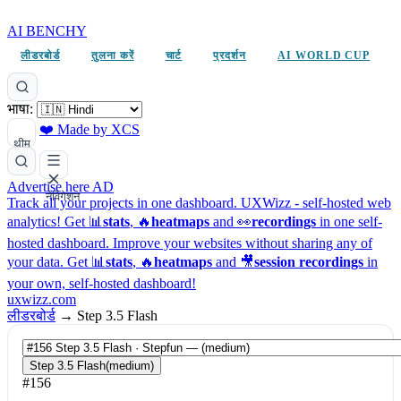
AI BENCHY
लीडरबोर्ड
तुलना करें
चार्ट
प्रदर्शन
AI WORLD CUP
भाषा:
❤️ Made by XCS
थीम
Advertise here
AD
नेविगेशन
Track all your projects in one dashboard.
UXWizz - self-hosted web
analytics!
Get 📊
stats
, 🔥
heatmaps
and 👀
recordings
in one self-
hosted dashboard.
Improve your websites without sharing any of
your data. Get 📊
stats
, 🔥
heatmaps
and 🎥
session recordings
in
your own, self-hosted dashboard!
uxwizz.com
लीडरबोर्ड
→
Step 3.5 Flash
Step 3.5 Flash
(medium)
#156