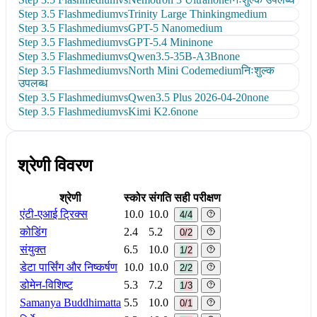
Step 3.5 Flash
medium
vs
Trinity Large Thinking
medium
Step 3.5 Flash
medium
vs
GPT-5 Nano
medium
Step 3.5 Flash
medium
vs
GPT-5.4 Mini
none
Step 3.5 Flash
medium
vs
Qwen3.5-35B-A3B
none
Step 3.5 Flash
medium
vs
North Mini Code
medium
निःशुल्क
उपलब्ध
Step 3.5 Flash
medium
vs
Qwen3.5 Plus 2026-04-20
none
Step 3.5 Flash
medium
vs
Kimi K2.6
none
श्रेणी विवरण
श्रेणी
स्कोर
संगति
सही परीक्षण
एंटी-एआई ट्रिक्स
10.0
10.0
4/4
कोडिंग
2.4
5.2
0/2
संयुक्त
6.5
10.0
1/2
डेटा पार्सिंग और निष्कर्षण
10.0
10.0
2/2
डोमेन-विशिष्ट
5.3
7.2
1/3
Samanya Buddhimatta
5.5
10.0
0/1