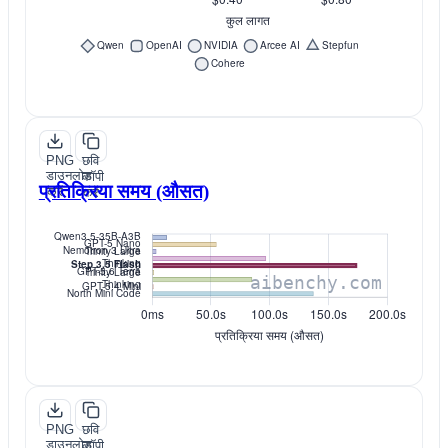
PNG
छवि
डाउनलोड
कॉपी
प्रतिक्रिया समय (औसत)
करें
करें
PNG
छवि
डाउनलोड
कॉपी