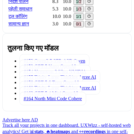
निर्देश पालन
8.3
10.0
1/2
पहेली समाधान
5.3
10.0
1/3
टूल कॉलिंग
10.0
10.0
1/1
सामान्य ज्ञान
3.0
10.0
0/1
तुलना किए गए मॉडल
#152 Qwen3.5-35B-A3B
Qwen
#153 GPT-5 Nano
OpenAI
#154 Nemotron 3 Ultra
NVIDIA
#155 Trinity Large Thinking
Arcee AI
#158 GPT-5.6 Terra
OpenAI
#160 Trinity Large Thinking
Arcee AI
#163 GPT-5.4 Mini
OpenAI
#164 North Mini Code
Cohere
Advertise here
AD
Track all your projects in one dashboard.
UXWizz - self-hosted web
analytics!
Get 📊
stats
, 🔥
heatmaps
and 👀
recordings
in one self-