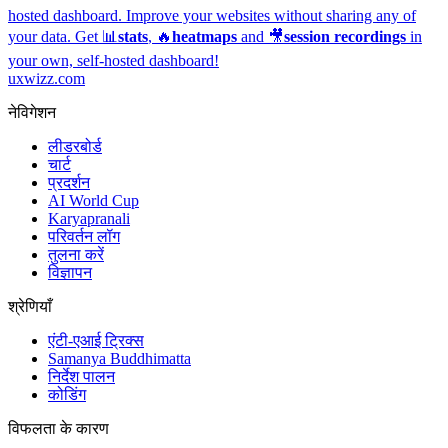
hosted dashboard.
Improve your websites without sharing any of
your data. Get 📊
stats
, 🔥
heatmaps
and 🎥
session recordings
in
your own, self-hosted dashboard!
uxwizz.com
नेविगेशन
लीडरबोर्ड
चार्ट
प्रदर्शन
AI World Cup
Karyapranali
परिवर्तन लॉग
तुलना करें
विज्ञापन
श्रेणियाँ
एंटी-एआई ट्रिक्स
Samanya Buddhimatta
निर्देश पालन
कोडिंग
विफलता के कारण