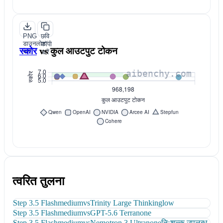
PNG
छवि
डाउनलोड
कॉपी
स्कोर
vs
कुल आउटपुट टोकन
करें
करें
त्वरित तुलना
Step 3.5 Flash
medium
vs
Trinity Large Thinking
low
Step 3.5 Flash
medium
vs
GPT-5.6 Terra
none
Step 3.5 Flash
medium
vs
Nemotron 3 Ultra
none
निःशुल्क उपलब्ध