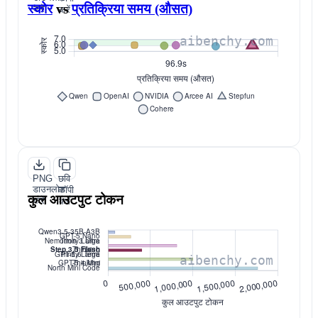
स्कोर
vs
प्रतिक्रिया समय (औसत)
करें
करें
PNG
छवि
डाउनलोड
कॉपी
कुल आउटपुट टोकन
करें
करें