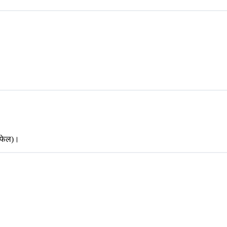
क फेल)।