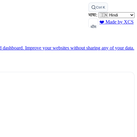
Ctrl K
भाषा:
❤️ Made by XCS
थीम
ed dashboard.
Improve your websites without sharing any of your data.