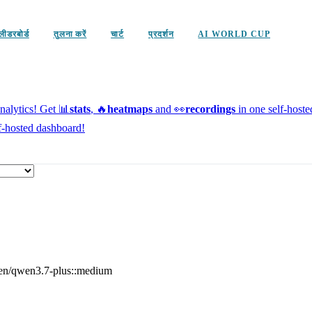
लीडरबोर्ड
तुलना करें
चार्ट
प्रदर्शन
AI WORLD CUP
alytics!
Get 📊
stats
, 🔥
heatmaps
and 👀
recordings
in one self-host
f-hosted dashboard!
n/qwen3.7-plus::medium