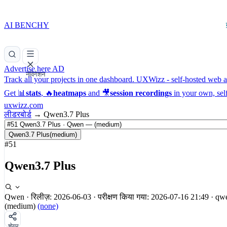
AI BENCHY
Advertise here
AD
नेविगेशन
Track all your projects in one dashboard.
UXWizz - self-hosted web an
Get 📊
stats
, 🔥
heatmaps
and 🎥
session recordings
in your own, sel
uxwizz.com
लीडरबोर्ड
→
Qwen3.7 Plus
Qwen3.7 Plus
(medium)
#51
Qwen3.7 Plus
Qwen
·
रिलीज़: 2026-06-03
·
परीक्षण किया गया: 2026-07-16 21:49
·
qwe
(medium)
(none)
शेयर