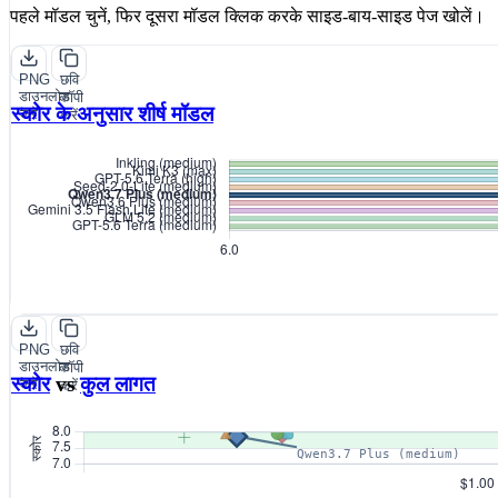
पहले मॉडल चुनें, फिर दूसरा मॉडल क्लिक करके साइड-बाय-साइड पेज खोलें।
PNG
छवि
डाउनलोड
कॉपी
स्कोर के अनुसार शीर्ष मॉडल
करें
करें
PNG
छवि
डाउनलोड
कॉपी
स्कोर
vs
कुल लागत
करें
करें