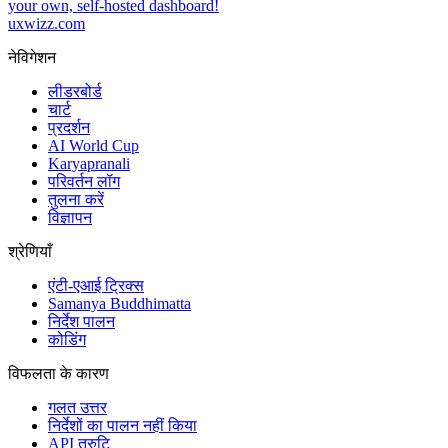
your own, self-hosted dashboard!
uxwizz.com
नेविगेशन
लीडरबोर्ड
चार्ट
प्रदर्शन
AI World Cup
Karyapranali
परिवर्तन लॉग
तुलना करें
विज्ञापन
श्रेणियाँ
एंटी-एआई ट्रिक्स
Samanya Buddhimatta
निर्देश पालन
कोडिंग
विफलता के कारण
गलत उत्तर
निर्देशों का पालन नहीं किया
API त्रुटि