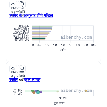
PNG
छवि
डाउनलोड
कॉपी
स्कोर के अनुसार शीर्ष मॉडल
करें
करें
PNG
छवि
डाउनलोड
कॉपी
स्कोर
vs
कुल लागत
करें
करें