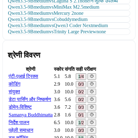
Qwen3.5-9B
medium
vs
Laguna S 2.1
none
निःशुल्क उपलब्ध
Qwen3.5-9B
medium
vs
MiniMax M2.5
medium
Qwen3.5-9B
medium
vs
Mercury 2
none
Qwen3.5-9B
medium
vs
Cobuddy
medium
Qwen3.5-9B
medium
vs
Qwen3 Coder Next
medium
Qwen3.5-9B
medium
vs
Trinity Large Preview
none
श्रेणी विवरण
श्रेणी
स्कोर
संगति
सही परीक्षण
एंटी-एआई ट्रिक्स
5.1
5.8
1/4
कोडिंग
2.9
10.0
0/3
संयुक्त
3.0
10.0
0/2
डेटा पार्सिंग और निष्कर्षण
3.6
5.6
0/2
डोमेन-विशिष्ट
3.6
7.2
0/3
Samanya Buddhimatta
2.8
1.6
0/1
निर्देश पालन
6.5
10.0
1/2
पहेली समाधान
3.0
10.0
0/3
टूल कॉलिंग
10.0
10.0