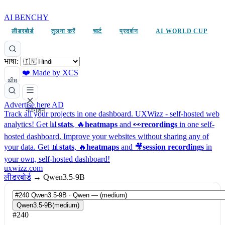
AI BENCHY
लीडरबोर्ड
तुलना करें
चार्ट
प्रदर्शन
AI WORLD CUP
भाषा:
❤️ Made by XCS
थीम
Advertise here
AD
नेविगेशन
Track all your projects in one dashboard.
UXWizz - self-hosted web
analytics!
Get 📊
stats
, 🔥
heatmaps
and 👀
recordings
in one self-
hosted dashboard.
Improve your websites without sharing any of
your data. Get 📊
stats
, 🔥
heatmaps
and 🎥
session recordings
in
your own, self-hosted dashboard!
uxwizz.com
लीडरबोर्ड
→
Qwen3.5-9B
Qwen3.5-9B
(medium)
#240