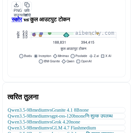
PNG
छवि
डाउनलोड
कॉपी
स्कोर
vs
कुल आउटपुट टोकन
करें
करें
त्वरित तुलना
Qwen3.5-9B
medium
vs
Granite 4.1 8B
none
Qwen3.5-9B
medium
vs
gpt-oss-120b
none
निःशुल्क उपलब्ध
Qwen3.5-9B
medium
vs
Grok 4.20
none
Qwen3.5-9B
medium
vs
GLM 4.7 Flash
medium