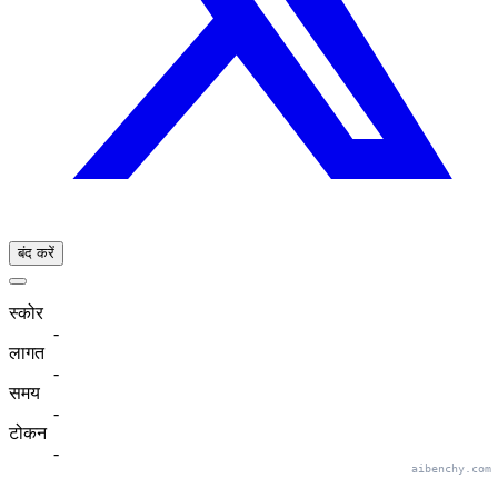
बंद करें
स्कोर
-
लागत
-
समय
-
टोकन
-