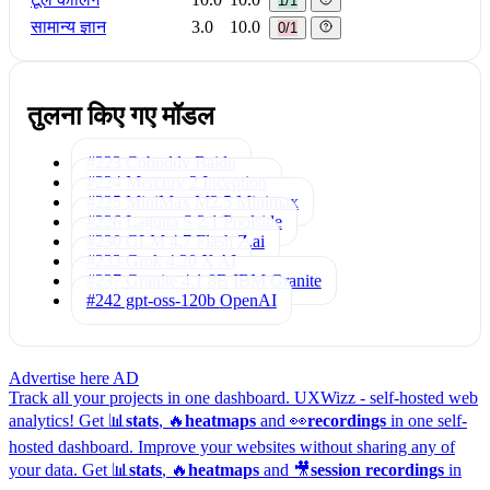
1/1
सामान्य ज्ञान
3.0
10.0
0/1
तुलना किए गए मॉडल
#223 Cobuddy
Baidu
#224 Mercury 2
Inception
#225 MiniMax M2.5
Minimax
#226 Laguna S 2.1
Poolside
#230 GLM 4.7 Flash
Z.ai
#233 Grok 4.20
X AI
#237 Granite 4.1 8B
IBM Granite
#242 gpt-oss-120b
OpenAI
Advertise here
AD
Track all your projects in one dashboard.
UXWizz - self-hosted web
analytics!
Get 📊
stats
, 🔥
heatmaps
and 👀
recordings
in one self-
hosted dashboard.
Improve your websites without sharing any of
your data. Get 📊
stats
, 🔥
heatmaps
and 🎥
session recordings
in