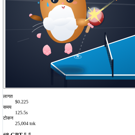
लागत
$0.225
समय
125.5s
टोकन
25,004 tok
#8 GPT-5.5