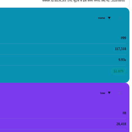
बेंचमार्क AI BENCHY टेस्ट सूट्स से इस समय जनरेट किए गए::
2026-08-05
▾
none
#99
117,518
9.93s
$1.079
▾
low
#8
28,418