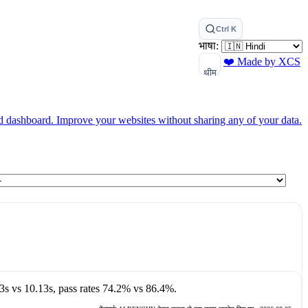
Ctrl K
भाषा:
❤️ Made by XCS
थीम
ed dashboard.
Improve your websites without sharing any of your data.
3s
vs
10.13s
, pass rates
74.2%
vs
86.4%
.