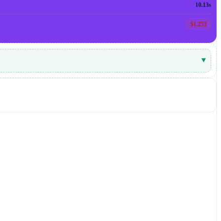
10.13s
$1.253
▾