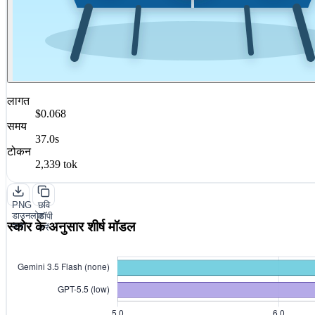
लागत
$0.068
समय
37.0s
टोकन
2,339 tok
PNG
छवि
डाउनलोड
कॉपी
स्कोर के अनुसार शीर्ष मॉडल
करें
करें