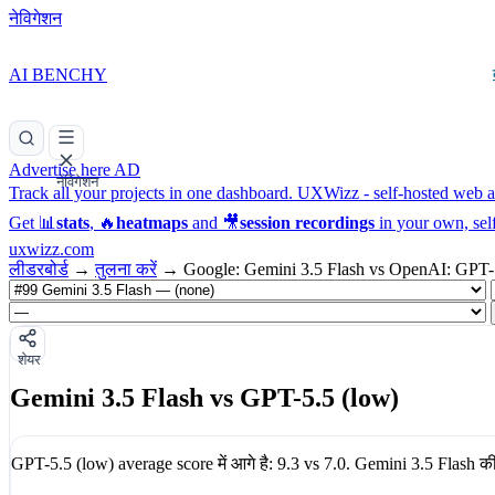
नेविगेशन
AI BENCHY
Advertise here
AD
नेविगेशन
Track all your projects in one dashboard.
UXWizz - self-hosted web an
Get 📊
stats
, 🔥
heatmaps
and 🎥
session recordings
in your own, sel
uxwizz.com
लीडरबोर्ड
→
तुलना करें
→
Google: Gemini 3.5 Flash vs OpenAI: GPT-
शेयर
Gemini 3.5 Flash vs GPT-5.5 (low)
GPT-5.5 (low)
average score में आगे है:
9.3
vs
7.0
.
Gemini 3.5 Flash
की