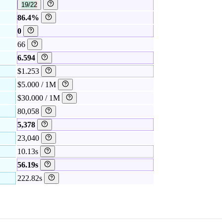
19/22
86.4%
0
66
6.594
$1.253
$5.000 / 1M
$30.000 / 1M
80,058
5,378
23,040
10.13s
56.19s
222.82s