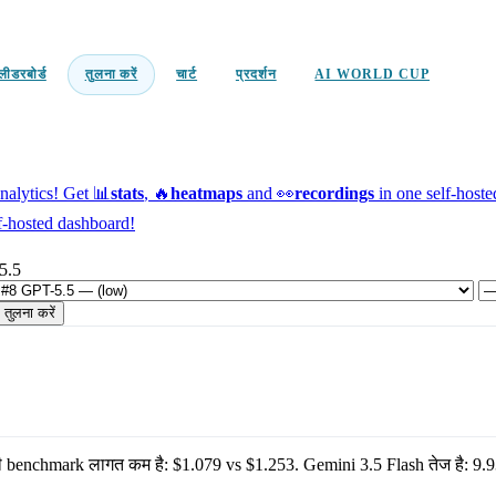
लीडरबोर्ड
तुलना करें
चार्ट
प्रदर्शन
AI WORLD CUP
alytics!
Get 📊
stats
, 🔥
heatmaps
and 👀
recordings
in one self-host
f-hosted dashboard!
5.5
तुलना करें
 benchmark लागत कम है:
$1.079
vs
$1.253
.
Gemini 3.5 Flash
तेज है:
9.9