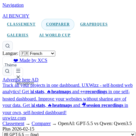
Navigation
AI BENCHY
CLASSEMENT
COMPARER
GRAPHIQUES
GALERIES
AI WORLD CUP
Langue:
❤️ Made by XCS
Thème
Advertise here
AD
Navigation
Track all your projects in one dashboard.
UXWizz - self-hosted web
analytics!
Get 📊
stats
, 🔥
heatmaps
and 👀
recordings
in one self-
hosted dashboard.
Improve your websites without sharing any of
your data. Get 📊
stats
, 🔥
heatmaps
and 🎥
session recordings
in
your own, self-hosted dashboard!
uxwizz.com
Classement
→
Comparer
→
OpenAI: GPT-5.5 vs Qwen: Qwen3.5
Plus 2026-02-15