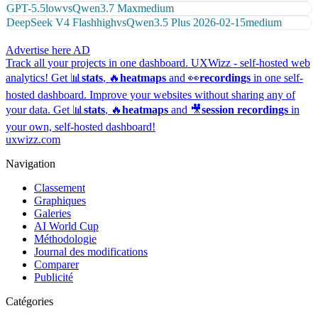
GPT-5.5
low
vs
Qwen3.7 Max
medium
DeepSeek V4 Flash
high
vs
Qwen3.5 Plus 2026-02-15
medium
Advertise here
AD
Track all your projects in one dashboard.
UXWizz - self-hosted web
analytics!
Get 📊
stats
, 🔥
heatmaps
and 👀
recordings
in one self-
hosted dashboard.
Improve your websites without sharing any of
your data. Get 📊
stats
, 🔥
heatmaps
and 🎥
session recordings
in
your own, self-hosted dashboard!
uxwizz.com
Navigation
Classement
Graphiques
Galeries
AI World Cup
Méthodologie
Journal des modifications
Comparer
Publicité
Catégories