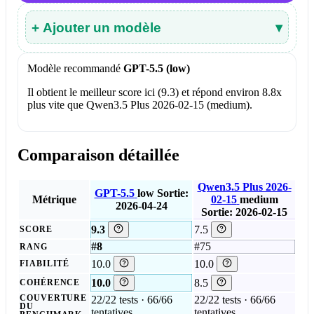
+ Ajouter un modèle
▾
Modèle recommandé
GPT-5.5 (low)
Il obtient le meilleur score ici (9.3) et répond environ 8.8x
plus vite que Qwen3.5 Plus 2026-02-15 (medium).
Comparaison détaillée
Qwen3.5 Plus 2026-
GPT-5.5
low
Sortie:
Métrique
02-15
medium
2026-04-24
Sortie: 2026-02-15
9.3
7.5
SCORE
#8
#75
RANG
10.0
10.0
FIABILITÉ
10.0
8.5
COHÉRENCE
COUVERTURE
22/22 tests · 66/66
22/22 tests · 66/66
DU
tentatives
tentatives