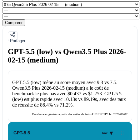
Comparer
Partager
GPT-5.5 (low) vs Qwen3.5 Plus 2026-
02-15 (medium)
GPT-5.5 (low)
mène au score moyen avec
9.3
vs
7.5
.
Qwen3.5 Plus 2026-02-15 (medium)
a le coût de
benchmark le plus bas avec
$0.437
vs
$1.253
.
GPT-5.5
(low)
est plus rapide avec
10.13s
vs
89.19s
, avec des taux
de réussite de
86.4%
vs
71.2%
.
Benchmarks générés à partir des suites de tests AI BENCHY le:
2026-08-07
▾
GPT-5.5
low