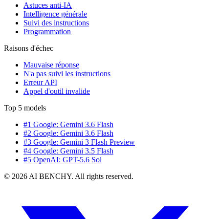
Astuces anti-IA
Intelligence générale
Suivi des instructions
Programmation
Raisons d'échec
Mauvaise réponse
N'a pas suivi les instructions
Erreur API
Appel d'outil invalide
Top 5 models
#1 Google: Gemini 3.6 Flash
#2 Google: Gemini 3.6 Flash
#3 Google: Gemini 3 Flash Preview
#4 Google: Gemini 3.5 Flash
#5 OpenAI: GPT-5.6 Sol
© 2026 AI BENCHY. All rights reserved.