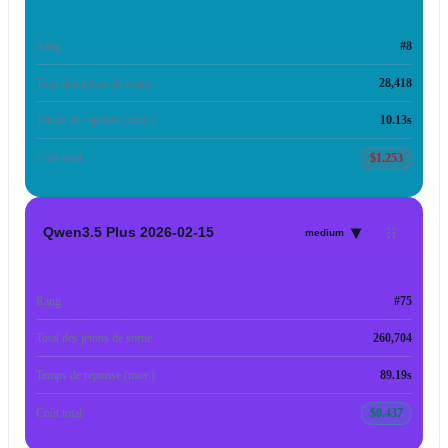
Rang
#8
Total des jetons de sortie
28,418
Temps de réponse (moy.)
10.13s
Coût total
$1.253
▾
Qwen3.5 Plus 2026-02-15
medium
Rang
#75
Total des jetons de sortie
260,704
Temps de réponse (moy.)
89.19s
Coût total
$0.437