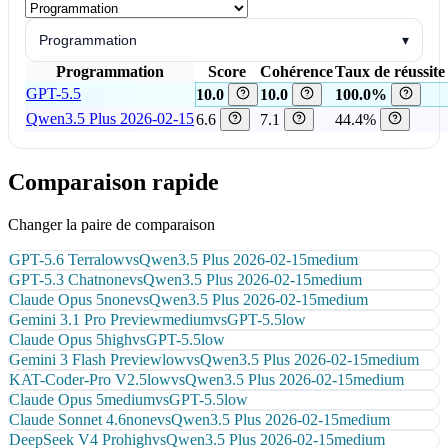
Programmation
▾
Programmation
Score
Cohérence
Taux de réussite
GPT-5.5
10.0
10.0
100.0%
Qwen3.5 Plus 2026-02-15
6.6
7.1
44.4%
Comparaison rapide
Changer la paire de comparaison
GPT-5.6 Terra
low
vs
Qwen3.5 Plus 2026-02-15
medium
GPT-5.3 Chat
none
vs
Qwen3.5 Plus 2026-02-15
medium
Claude Opus 5
none
vs
Qwen3.5 Plus 2026-02-15
medium
Gemini 3.1 Pro Preview
medium
vs
GPT-5.5
low
Claude Opus 5
high
vs
GPT-5.5
low
Gemini 3 Flash Preview
low
vs
Qwen3.5 Plus 2026-02-15
medium
KAT-Coder-Pro V2.5
low
vs
Qwen3.5 Plus 2026-02-15
medium
Claude Opus 5
medium
vs
GPT-5.5
low
Claude Sonnet 4.6
none
vs
Qwen3.5 Plus 2026-02-15
medium
DeepSeek V4 Pro
high
vs
Qwen3.5 Plus 2026-02-15
medium