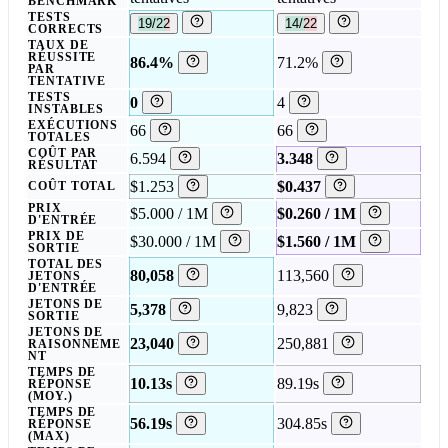
BENCHMARK
TESTS
19/22
14/22
CORRECTS
TAUX DE
RÉUSSITE
86.4%
71.2%
PAR
TENTATIVE
TESTS
0
4
INSTABLES
EXÉCUTIONS
66
66
TOTALES
COÛT PAR
6.594
3.348
RÉSULTAT
$1.253
$0.437
COÛT TOTAL
PRIX
$5.000 / 1M
$0.260 / 1M
D'ENTRÉE
PRIX DE
$30.000 / 1M
$1.560 / 1M
SORTIE
TOTAL DES
80,058
113,560
JETONS
D'ENTRÉE
JETONS DE
5,378
9,823
SORTIE
JETONS DE
23,040
250,881
RAISONNEME
NT
TEMPS DE
10.13s
89.19s
RÉPONSE
(MOY.)
TEMPS DE
56.19s
304.85s
RÉPONSE
(MAX)