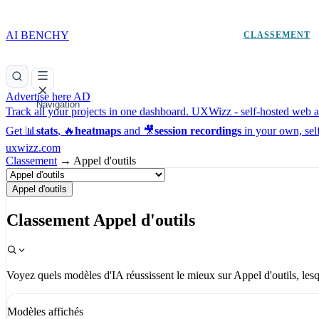
AI BENCHY
CLASSEMENT
Advertise here
AD
Navigation
Track all your projects in one dashboard.
UXWizz - self-hosted web an
Get 📊
stats
, 🔥
heatmaps
and 🎥
session recordings
in your own, sel
uxwizz.com
Classement
→
Appel d'outils
Appel d'outils
Classement Appel d'outils
Voyez quels modèles d'IA réussissent le mieux sur Appel d'outils, lesqu
Modèles affichés