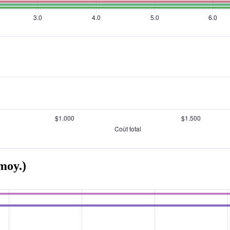
moy.)