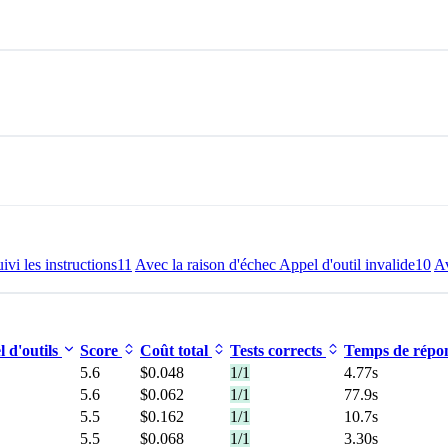
ivi les instructions
11
Avec la raison d'échec Appel d'outil invalide
10
Av
 d'outils
Score
Coût total
Tests corrects
Temps de répo
5.6
$0.048
1/1
4.77s
5.6
$0.062
1/1
77.9s
5.5
$0.162
1/1
10.7s
5.5
$0.068
1/1
3.30s