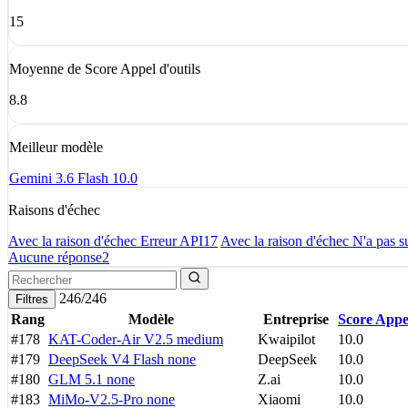
15
Moyenne de Score Appel d'outils
8.8
Meilleur modèle
Gemini 3.6 Flash
10.0
Raisons d'échec
Avec la raison d'échec Erreur API
17
Avec la raison d'échec N'a pas su
Aucune réponse
2
246/246
Filtres
Rang
Modèle
Entreprise
Score Appel
#178
KAT-Coder-Air V2.5
medium
Kwaipilot
10.0
#179
DeepSeek V4 Flash
none
DeepSeek
10.0
#180
GLM 5.1
none
Z.ai
10.0
#183
MiMo-V2.5-Pro
none
Xiaomi
10.0