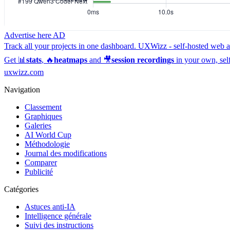
Advertise here
AD
Track all your projects in one dashboard.
UXWizz - self-hosted web an
Get 📊
stats
, 🔥
heatmaps
and 🎥
session recordings
in your own, sel
uxwizz.com
Navigation
Classement
Graphiques
Galeries
AI World Cup
Méthodologie
Journal des modifications
Comparer
Publicité
Catégories
Astuces anti-IA
Intelligence générale
Suivi des instructions