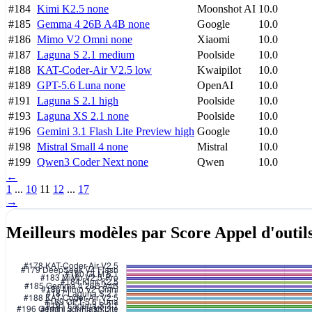
#184
Kimi K2.5
none
Moonshot AI
10.0
#185
Gemma 4 26B A4B
none
Google
10.0
#186
Mimo V2 Omni
none
Xiaomi
10.0
#187
Laguna S 2.1
medium
Poolside
10.0
#188
KAT-Coder-Air V2.5
low
Kwaipilot
10.0
#189
GPT-5.6 Luna
none
OpenAI
10.0
#191
Laguna S 2.1
high
Poolside
10.0
#193
Laguna XS 2.1
none
Poolside
10.0
#196
Gemini 3.1 Flash Lite Preview
high
Google
10.0
#198
Mistral Small 4
none
Mistral
10.0
#199
Qwen3 Coder Next
none
Qwen
10.0
←
1
...
10
11
12
...
17
→
Meilleurs modèles par Score Appel d'outil