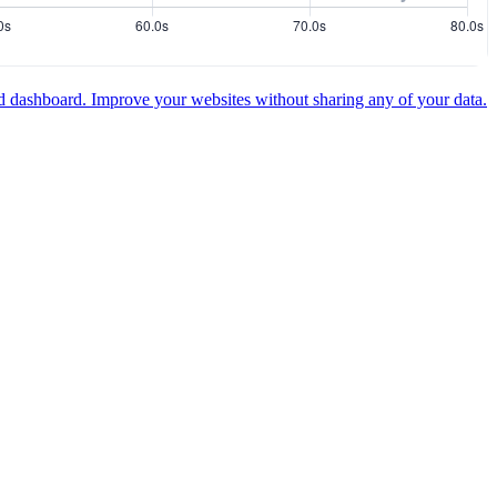
ed dashboard.
Improve your websites without sharing any of your data.