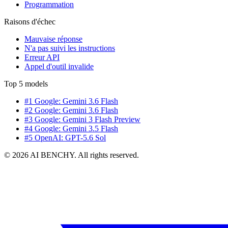
Programmation
Raisons d'échec
Mauvaise réponse
N'a pas suivi les instructions
Erreur API
Appel d'outil invalide
Top 5 models
#1 Google: Gemini 3.6 Flash
#2 Google: Gemini 3.6 Flash
#3 Google: Gemini 3 Flash Preview
#4 Google: Gemini 3.5 Flash
#5 OpenAI: GPT-5.6 Sol
© 2026 AI BENCHY. All rights reserved.