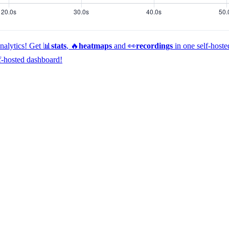
alytics!
Get 📊
stats
, 🔥
heatmaps
and 👀
recordings
in one self-host
f-hosted dashboard!