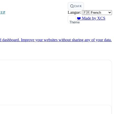
Ctrl K
Langue:
CUP
❤️ Made by XCS
Thème
ed dashboard.
Improve your websites without sharing any of your data.