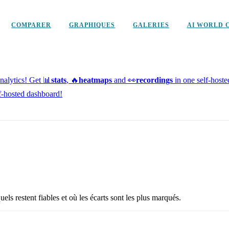
COMPARER
GRAPHIQUES
GALERIES
AI WORLD 
alytics!
Get 📊
stats
, 🔥
heatmaps
and 👀
recordings
in one self-host
f-hosted dashboard!
els restent fiables et où les écarts sont les plus marqués.