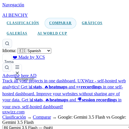
Navegación
AI BENCHY
CLASIFICACIÓN
COMPARAR
GRÁFICOS
GALERÍAS
AI WORLD CUP
Idioma:
❤️ Made by XCS
Tema
Advertise here
AD
Navegación
Track all your projects in one dashboard.
UXWizz - self-hosted web
analytics!
Get 📊
stats
, 🔥
heatmaps
and 👀
recordings
in one self-
hosted dashboard.
Improve your websites without sharing any of
your data. Get 📊
stats
, 🔥
heatmaps
and 🎥
session recordings
in
your own, self-hosted dashboard!
uxwizz.com
Clasificación
→
Comparar
→
Google: Gemini 3.5 Flash vs Google:
Gemini 3.5 Flash