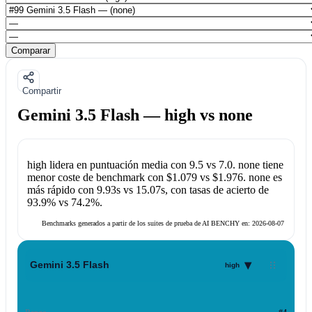
Comparar
Compartir
Gemini 3.5 Flash — high vs none
high
lidera en puntuación media con
9.5
vs
7.0
.
none
tiene
menor coste de benchmark con
$1.079
vs
$1.976
.
none
es
más rápido con
9.93s
vs
15.07s
, con tasas de acierto de
93.9%
vs
74.2%
.
Benchmarks generados a partir de los suites de prueba de AI BENCHY en:
2026-08-07
▾
Gemini 3.5 Flash
high