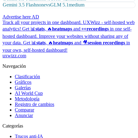
Gemini 3.5 Flash
none
vs
GLM 5.1
medium
Advertise here
AD
Track all your projects in one dashboard.
UXWizz - self-hosted web
analytics!
Get 📊
stats
, 🔥
heatmaps
and 👀
recordings
in one self-
hosted dashboard.
Improve your websites without sharing any of
your data. Get 📊
stats
, 🔥
heatmaps
and 🎥
session recordings
in
your own, self-hosted dashboard!
uxwizz.com
Navegación
Clasificación
Gráficos
Galerías
AI World Cup
Metodología
Registro de cambios
Comparar
Anunciar
Categorías
Trucos anti-IA