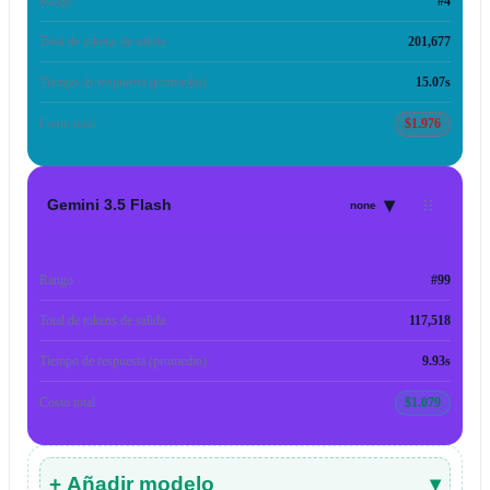
Rango
#4
Total de tokens de salida
201,677
Tiempo de respuesta (promedio)
15.07s
Costo total
$1.976
▾
Gemini 3.5 Flash
none
Rango
#99
Total de tokens de salida
117,518
Tiempo de respuesta (promedio)
9.93s
Costo total
$1.079
+ Añadir modelo
▾