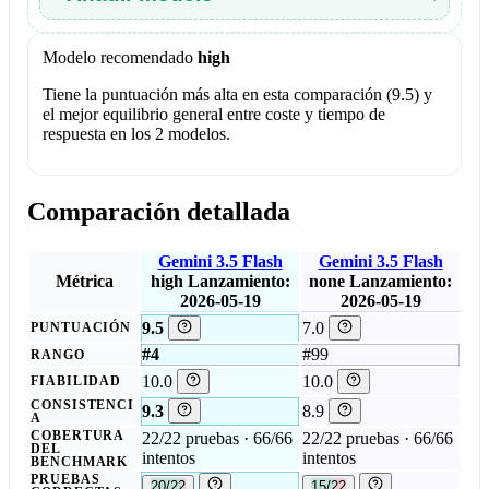
Modelo recomendado
high
Tiene la puntuación más alta en esta comparación (9.5) y
el mejor equilibrio general entre coste y tiempo de
respuesta en los 2 modelos.
Comparación detallada
Gemini 3.5 Flash
Gemini 3.5 Flash
Métrica
high
Lanzamiento:
none
Lanzamiento:
2026-05-19
2026-05-19
9.5
7.0
PUNTUACIÓN
#4
#99
RANGO
10.0
10.0
FIABILIDAD
CONSISTENCI
9.3
8.9
A
COBERTURA
22/22 pruebas · 66/66
22/22 pruebas · 66/66
DEL
intentos
intentos
BENCHMARK
PRUEBAS
20/22
15/22