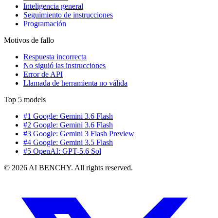
Inteligencia general
Seguimiento de instrucciones
Programación
Motivos de fallo
Respuesta incorrecta
No siguió las instrucciones
Error de API
Llamada de herramienta no válida
Top 5 models
#1 Google: Gemini 3.6 Flash
#2 Google: Gemini 3.6 Flash
#3 Google: Gemini 3 Flash Preview
#4 Google: Gemini 3.5 Flash
#5 OpenAI: GPT-5.6 Sol
© 2026 AI BENCHY. All rights reserved.