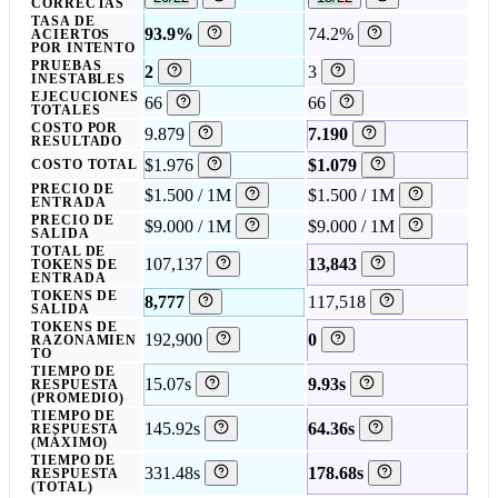
CORRECTAS
TASA DE
93.9%
74.2%
ACIERTOS
POR INTENTO
PRUEBAS
2
3
INESTABLES
EJECUCIONES
66
66
TOTALES
COSTO POR
9.879
7.190
RESULTADO
$1.976
$1.079
COSTO TOTAL
PRECIO DE
$1.500 / 1M
$1.500 / 1M
ENTRADA
PRECIO DE
$9.000 / 1M
$9.000 / 1M
SALIDA
TOTAL DE
107,137
13,843
TOKENS DE
ENTRADA
TOKENS DE
8,777
117,518
SALIDA
TOKENS DE
192,900
0
RAZONAMIEN
TO
TIEMPO DE
15.07s
9.93s
RESPUESTA
(PROMEDIO)
TIEMPO DE
145.92s
64.36s
RESPUESTA
(MÁXIMO)
TIEMPO DE
331.48s
178.68s
RESPUESTA
(TOTAL)