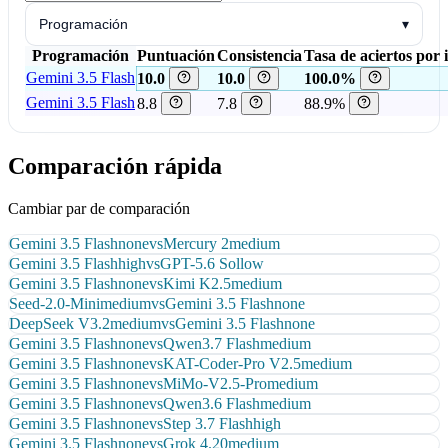
Programación
▾
Programación
Puntuación
Consistencia
Tasa de aciertos por 
Gemini 3.5 Flash
10.0
10.0
100.0%
Gemini 3.5 Flash
8.8
7.8
88.9%
Comparación rápida
Cambiar par de comparación
Gemini 3.5 Flash
none
vs
Mercury 2
medium
Gemini 3.5 Flash
high
vs
GPT-5.6 Sol
low
Gemini 3.5 Flash
none
vs
Kimi K2.5
medium
Seed-2.0-Mini
medium
vs
Gemini 3.5 Flash
none
DeepSeek V3.2
medium
vs
Gemini 3.5 Flash
none
Gemini 3.5 Flash
none
vs
Qwen3.7 Flash
medium
Gemini 3.5 Flash
none
vs
KAT-Coder-Pro V2.5
medium
Gemini 3.5 Flash
none
vs
MiMo-V2.5-Pro
medium
Gemini 3.5 Flash
none
vs
Qwen3.6 Flash
medium
Gemini 3.5 Flash
none
vs
Step 3.7 Flash
high
Gemini 3.5 Flash
none
vs
Grok 4.20
medium