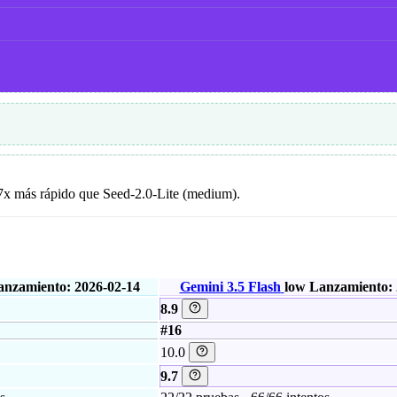
7x más rápido que Seed-2.0-Lite (medium).
anzamiento: 2026-02-14
Gemini 3.5 Flash
low
Lanzamiento: 
8.9
#16
10.0
9.7