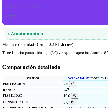
Tiempo de respuesta (promedio)
Costo total
+ Añadir modelo
Modelo recomendado
Gemini 3.5 Flash (low)
Tiene la mejor puntuación aquí (8.9) y responde aproximadamente 8.
Comparación detallada
Métrica
Seed-2.0-Lite
medium
L
7.9
PUNTUACIÓN
#47
RANGO
10.0
FIABILIDAD
8.6
CONSISTENCIA