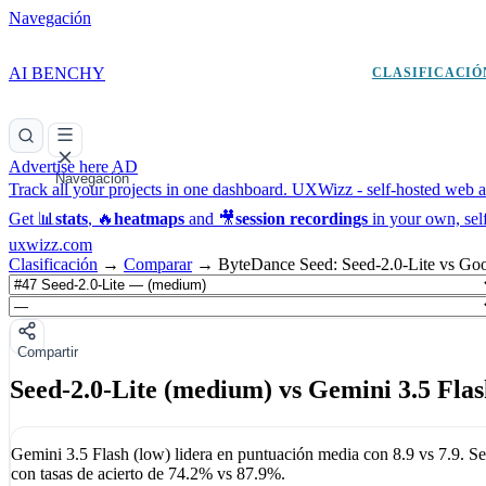
Navegación
AI BENCHY
CLASIFICACIÓ
Advertise here
AD
Navegación
Track all your projects in one dashboard.
UXWizz - self-hosted web an
Get 📊
stats
, 🔥
heatmaps
and 🎥
session recordings
in your own, sel
uxwizz.com
Clasificación
→
Comparar
→
ByteDance Seed: Seed-2.0-Lite vs Goo
Compartir
Seed-2.0-Lite (medium) vs Gemini 3.5 Flas
Gemini 3.5 Flash (low)
lidera en puntuación media con
8.9
vs
7.9
.
Se
con tasas de acierto de
74.2%
vs
87.9%
.