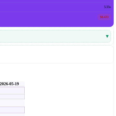
5.55s
$0.433
▾
2026-05-19