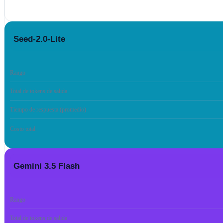
Seed-2.0-Lite
Rango
Total de tokens de salida
Tiempo de respuesta (promedio)
Costo total
Gemini 3.5 Flash
Rango
Total de tokens de salida