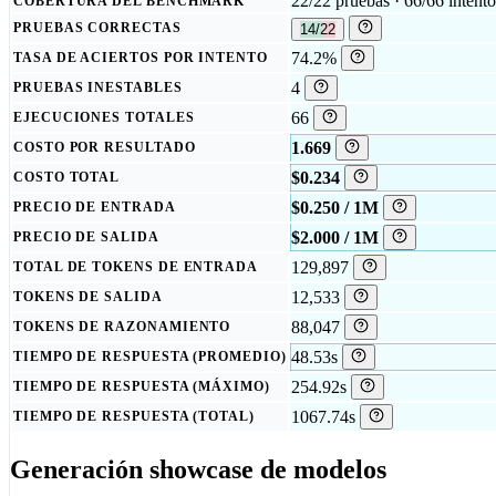
22/22 pruebas · 66/66 intento
COBERTURA DEL BENCHMARK
PRUEBAS CORRECTAS
14/22
74.2%
TASA DE ACIERTOS POR INTENTO
4
PRUEBAS INESTABLES
66
EJECUCIONES TOTALES
1.669
COSTO POR RESULTADO
$0.234
COSTO TOTAL
$0.250 / 1M
PRECIO DE ENTRADA
$2.000 / 1M
PRECIO DE SALIDA
129,897
TOTAL DE TOKENS DE ENTRADA
12,533
TOKENS DE SALIDA
88,047
TOKENS DE RAZONAMIENTO
48.53s
TIEMPO DE RESPUESTA (PROMEDIO)
254.92s
TIEMPO DE RESPUESTA (MÁXIMO)
1067.74s
TIEMPO DE RESPUESTA (TOTAL)
Generación showcase de modelos