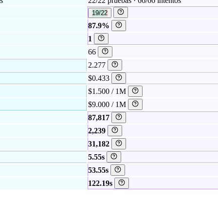
s
22/22 pruebas · 66/66 intentos
19/22
87.9%
1
66
2.277
$0.433
$1.500 / 1M
$9.000 / 1M
87,817
2,239
31,182
5.55s
53.55s
122.19s