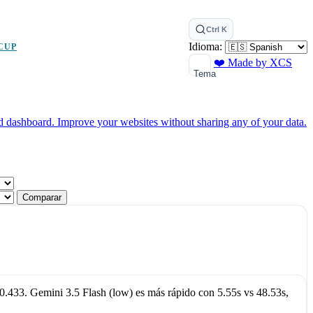
Ctrl K
Idioma:
CUP
❤️ Made by XCS
Tema
ed dashboard.
Improve your websites without sharing any of your data.
Comparar
0.433
.
Gemini 3.5 Flash (low)
es más rápido con
5.55s
vs
48.53s
,