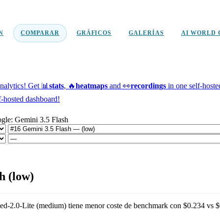
N
COMPARAR
GRÁFICOS
GALERÍAS
AI WORLD 
alytics!
Get 📊
stats
, 🔥
heatmaps
and 👀
recordings
in one self-host
f-hosted dashboard!
gle: Gemini 3.5 Flash
h (low)
ed-2.0-Lite (medium)
tiene menor coste de benchmark con
$0.234
vs
$