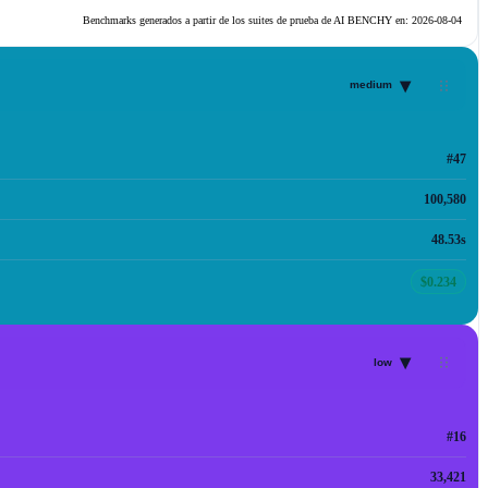
Benchmarks generados a partir de los suites de prueba de AI BENCHY en:
2026-08-04
▾
medium
#47
100,580
48.53s
$0.234
▾
low
#16
33,421