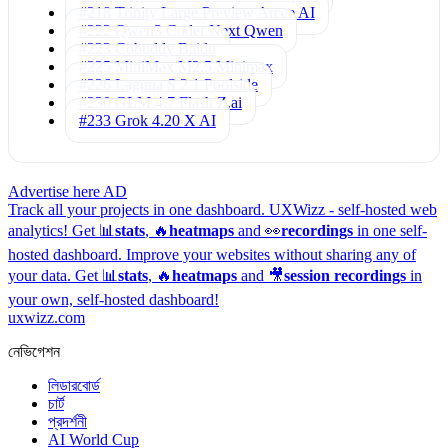
#218 Trinity Large Preview
Arcee AI
#222 Qwen3 Coder Next
Qwen
#223 Cobuddy
Baidu
#225 MiniMax M2.5
Minimax
#226 Laguna S 2.1
Poolside
#230 GLM 4.7 Flash
Z.ai
#233 Grok 4.20
X AI
Advertise here
AD
Track all your projects in one dashboard.
UXWizz - self-hosted web
analytics!
Get 📊
stats
, 🔥
heatmaps
and 👀
recordings
in one self-
hosted dashboard.
Improve your websites without sharing any of
your data. Get 📊
stats
, 🔥
heatmaps
and 🎥
session recordings
in
your own, self-hosted dashboard!
uxwizz.com
নেভিগেশন
লিডারবোর্ড
চার্ট
প্রদর্শনী
AI World Cup