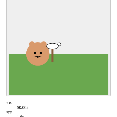
খরচ
$0.002
সময়
1.8s