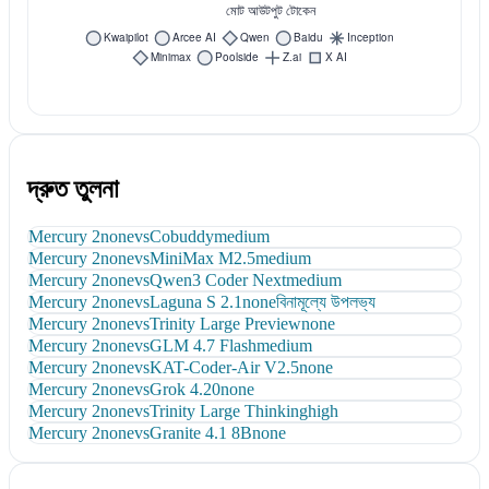
দ্রুত তুলনা
Mercury 2
none
vs
Cobuddy
medium
Mercury 2
none
vs
MiniMax M2.5
medium
Mercury 2
none
vs
Qwen3 Coder Next
medium
Mercury 2
none
vs
Laguna S 2.1
none
বিনামূল্যে উপলভ্য
Mercury 2
none
vs
Trinity Large Preview
none
Mercury 2
none
vs
GLM 4.7 Flash
medium
Mercury 2
none
vs
KAT-Coder-Air V2.5
none
Mercury 2
none
vs
Grok 4.20
none
Mercury 2
none
vs
Trinity Large Thinking
high
Mercury 2
none
vs
Granite 4.1 8B
none