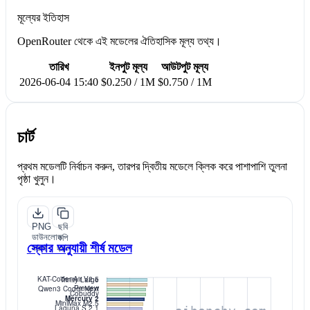
মূল্যের ইতিহাস
OpenRouter থেকে এই মডেলের ঐতিহাসিক মূল্য তথ্য।
তারিখ
ইনপুট মূল্য
আউটপুট মূল্য
2026-06-04 15:40
$0.250 / 1M
$0.750 / 1M
চার্ট
প্রথম মডেলটি নির্বাচন করুন, তারপর দ্বিতীয় মডেলে ক্লিক করে পাশাপাশি তুলনা
পৃষ্ঠা খুলুন।
PNG
ছবি
ডাউনলোড
কপি
স্কোর অনুযায়ী শীর্ষ মডেল
করুন
করুন