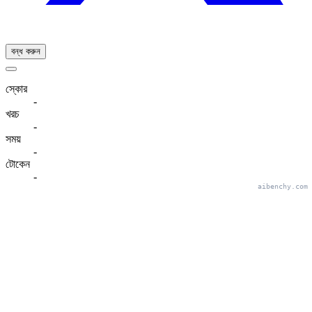
বন্ধ করুন
স্কোর
-
খরচ
-
সময়
-
টোকেন
-