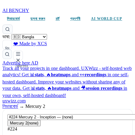
AI BENCHY
লিডারবোর্ড
তুলনা করুন
চার্ট
প্রদর্শনী
AI WORLD CUP
ভাষা:
❤️ Made by XCS
থিম
Advertise here
AD
নেভিগেশন
Track all your projects in one dashboard.
UXWizz - self-hosted web
analytics!
Get 📊
stats
, 🔥
heatmaps
and 👀
recordings
in one self-
hosted dashboard.
Improve your websites without sharing any of
your data. Get 📊
stats
, 🔥
heatmaps
and 🎥
session recordings
in
your own, self-hosted dashboard!
uxwizz.com
লিডারবোর্ড
→
Mercury 2
Mercury 2
(none)
#224