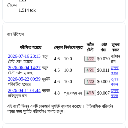
টোকেন
1,514 tok
রান ইতিহাস
সঠিক
মোট
তুলনা
পরীক্ষিত হয়েছে
স্কোর
নির্ভরযোগ্যতা
টেস্ট
খরচ
করুন
2026-07-16 23:13
নতুন
বর্তমান
4.6
10.0
$0.030
4/22
টেস্ট যোগ হয়েছে
রান
2026-06-04 14:27
নতুন
তুলনা
4.5
10.0
$0.011
4/21
টেস্ট যোগ হয়েছে
করুন
2026-05-22 00:39
স্যুইট
তুলনা
4.6
10.0
$0.009
4/20
পরিবর্তিত হয়েছে
করুন
2026-04-11 01:44
প্রথম
তুলনা
4.8
প্রযোজ্য নয়
$0.007
4/18
নথিভুক্ত রান
করুন
এই রানটি ভিন্ন একটি বেঞ্চমার্ক স্যুইট ব্যবহার করেছে। ঐতিহাসিক পরিবর্তন
পড়ার সময় স্যুইট পরিবর্তনও মাথায় রাখুন।