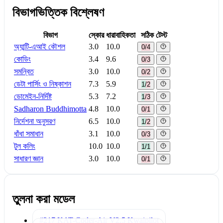
বিভাগভিত্তিক বিশ্লেষণ
বিভাগ
স্কোর
ধারাবাহিকতা
সঠিক টেস্ট
অ্যান্টি-এআই কৌশল
3.0
10.0
0/4
কোডিং
3.4
9.6
0/3
সমন্বিত
3.0
10.0
0/2
ডেটা পার্সিং ও নিষ্কাশন
7.3
5.9
1/2
ডোমেইন-নির্দিষ্ট
5.3
7.2
1/3
Sadharon Buddhimotta
4.8
10.0
0/1
নির্দেশনা অনুসরণ
6.5
10.0
1/2
ধাঁধা সমাধান
3.1
10.0
0/3
টুল কলিং
10.0
10.0
1/1
সাধারণ জ্ঞান
3.0
10.0
0/1
তুলনা করা মডেল
#217 KAT-Coder-Air V2.5
Kwaipilot