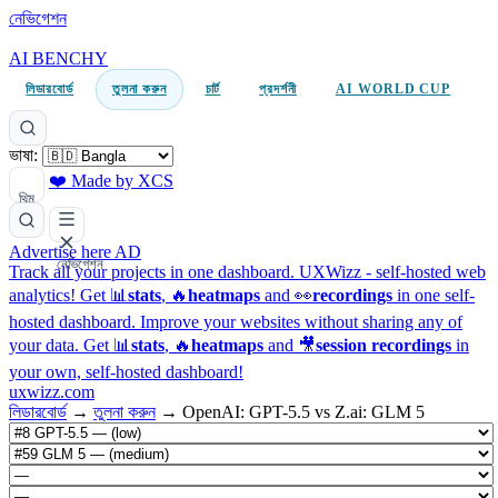
নেভিগেশন
AI BENCHY
লিডারবোর্ড
তুলনা করুন
চার্ট
প্রদর্শনী
AI WORLD CUP
ভাষা:
❤️ Made by XCS
থিম
Advertise here
AD
নেভিগেশন
Track all your projects in one dashboard.
UXWizz - self-hosted web
analytics!
Get 📊
stats
, 🔥
heatmaps
and 👀
recordings
in one self-
hosted dashboard.
Improve your websites without sharing any of
your data. Get 📊
stats
, 🔥
heatmaps
and 🎥
session recordings
in
your own, self-hosted dashboard!
uxwizz.com
লিডারবোর্ড
→
তুলনা করুন
→
OpenAI: GPT-5.5 vs Z.ai: GLM 5