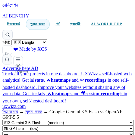
নেভিগেশন
AI BENCHY
লিডারবোর্ড
তুলনা করুন
চার্ট
প্রদর্শনী
AI WORLD CUP
ভাষা:
❤️ Made by XCS
থিম
Advertise here
AD
নেভিগেশন
Track all your projects in one dashboard.
UXWizz - self-hosted web
analytics!
Get 📊
stats
, 🔥
heatmaps
and 👀
recordings
in one self-
hosted dashboard.
Improve your websites without sharing any of
your data. Get 📊
stats
, 🔥
heatmaps
and 🎥
session recordings
in
your own, self-hosted dashboard!
uxwizz.com
লিডারবোর্ড
→
তুলনা করুন
→
Google: Gemini 3.5 Flash vs OpenAI:
GPT-5.5