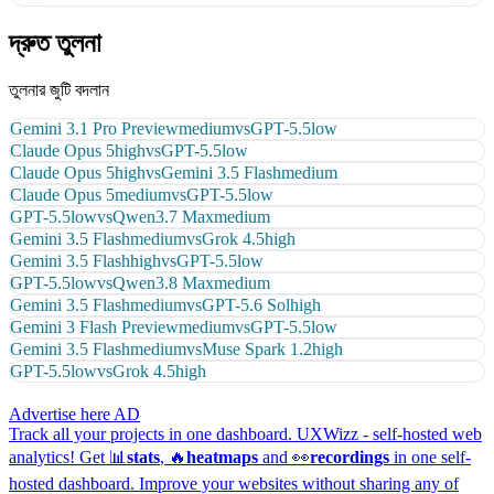
দ্রুত তুলনা
তুলনার জুটি বদলান
Gemini 3.1 Pro Preview
medium
vs
GPT-5.5
low
Claude Opus 5
high
vs
GPT-5.5
low
Claude Opus 5
high
vs
Gemini 3.5 Flash
medium
Claude Opus 5
medium
vs
GPT-5.5
low
GPT-5.5
low
vs
Qwen3.7 Max
medium
Gemini 3.5 Flash
medium
vs
Grok 4.5
high
Gemini 3.5 Flash
high
vs
GPT-5.5
low
GPT-5.5
low
vs
Qwen3.8 Max
medium
Gemini 3.5 Flash
medium
vs
GPT-5.6 Sol
high
Gemini 3 Flash Preview
medium
vs
GPT-5.5
low
Gemini 3.5 Flash
medium
vs
Muse Spark 1.2
high
GPT-5.5
low
vs
Grok 4.5
high
Advertise here
AD
Track all your projects in one dashboard.
UXWizz - self-hosted web
analytics!
Get 📊
stats
, 🔥
heatmaps
and 👀
recordings
in one self-
hosted dashboard.
Improve your websites without sharing any of