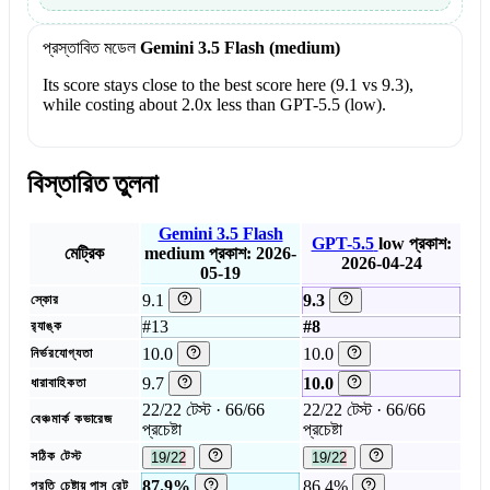
প্রস্তাবিত মডেল
Gemini 3.5 Flash (medium)
Its score stays close to the best score here (9.1 vs 9.3),
while costing about 2.0x less than GPT-5.5 (low).
বিস্তারিত তুলনা
Gemini 3.5 Flash
GPT-5.5
low
প্রকাশ:
মেট্রিক
medium
প্রকাশ: 2026-
2026-04-24
05-19
9.1
9.3
স্কোর
#13
#8
র‍্যাঙ্ক
10.0
10.0
নির্ভরযোগ্যতা
9.7
10.0
ধারাবাহিকতা
22/22 টেস্ট · 66/66
22/22 টেস্ট · 66/66
বেঞ্চমার্ক কভারেজ
প্রচেষ্টা
প্রচেষ্টা
সঠিক টেস্ট
19/22
19/22
87.9%
86.4%
প্রতি চেষ্টায় পাস রেট