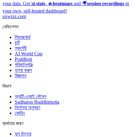
your data. Get 📊
stats
, 🔥
heatmaps
and 🎥
session recordings
in
your own, self-hosted dashboard!
uxwizz.com
নেভিগেশন
লিডারবোর্ড
চার্ট
প্রদর্শনী
AI World Cup
Poddhoti
পরিবর্তনপঞ্জি
তুলনা করুন
বিজ্ঞাপন
বিভাগ
অ্যান্টি-এআই কৌশল
Sadharon Buddhimotta
নির্দেশনা অনুসরণ
কোডিং
ব্যর্থতার কারণ
ভুল উত্তর