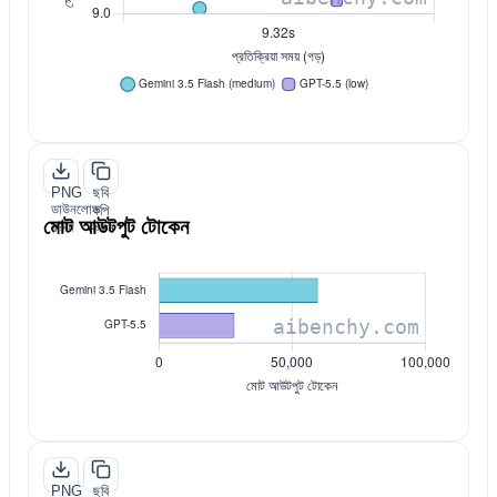
PNG
ছবি
ডাউনলোড
কপি
মোট আউটপুট টোকেন
করুন
করুন
PNG
ছবি