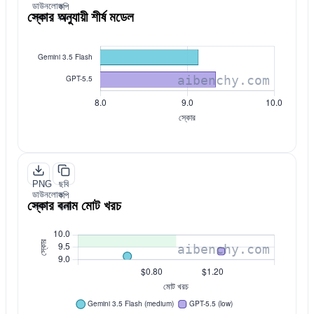
ডাউনলোড
কপি
স্কোর অনুযায়ী শীর্ষ মডেল
করুন
করুন
PNG
ছবি
ডাউনলোড
কপি
স্কোর বনাম মোট খরচ
করুন
করুন