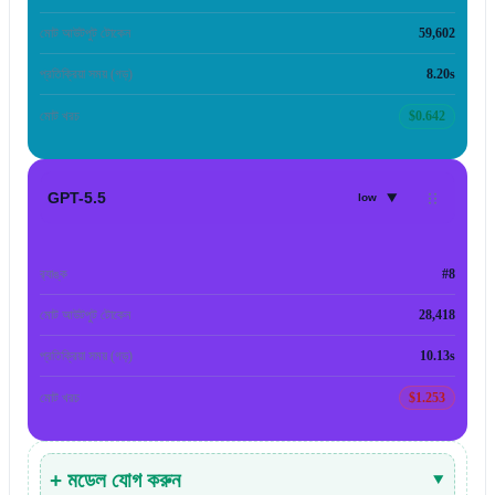
মোট আউটপুট টোকেন
59,602
প্রতিক্রিয়া সময় (গড়)
8.20s
মোট খরচ
$0.642
▾
GPT-5.5
low
র‍্যাঙ্ক
#8
মোট আউটপুট টোকেন
28,418
প্রতিক্রিয়া সময় (গড়)
10.13s
মোট খরচ
$1.253
+ মডেল যোগ করুন
▾