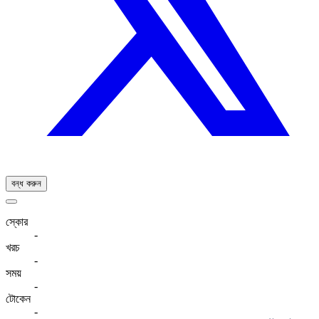
বন্ধ করুন
স্কোর
-
খরচ
-
সময়
-
টোকেন
-