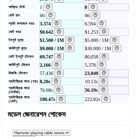
1
0
অস্থির টেস্ট
66
66
মোট রান
3.374
6.594
প্রতি ফলাফলে খরচ
$0.642
$1.253
মোট খরচ
$1.500 / 1M
$5.000 / 1M
ইনপুট মূল্য
$9.000 / 1M
$30.000 / 1M
আউটপুট মূল্য
69,747
80,058
মোট ইনপুট টোকেন
2,166
5,378
আউটপুট টোকেন
57,436
23,040
রিজনিং টোকেন
8.20s
10.13s
প্রতিক্রিয়া সময় (গড়)
প্রতিক্রিয়া সময়
76.68s
56.19s
(সর্বোচ্চ)
প্রতিক্রিয়া সময়
180.47s
222.82s
(মোট)
মডেল জেনারেশন শোকেস