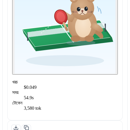
খরচ
$0.049
সময়
54.9s
টোকেন
3,580 tok