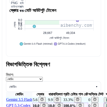
PNG
ছবি
ডাউনলোড
কপি
স্কোর vs মোট আউটপুট টোকেন
করুন
করুন
বিভাগভিত্তিক বিশ্লেষণ
বিভাগ:
কোডিং
▾
কোডিং
স্কোর
ধারাবাহিকতা
প্রতি চেষ্টায় পাস রেট
অস্থির টেস্ট
স
Gemini 3.5 Flash
5.6
9.9
33.3%
0
GPT-5.3-Codex
10.0
10.0
100.0%
0