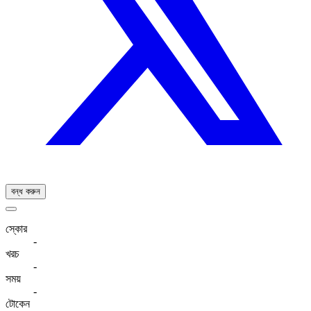
বন্ধ করুন
স্কোর
-
খরচ
-
সময়
-
টোকেন