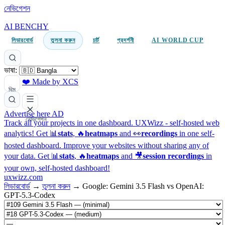
নেভিগেশন
AI BENCHY
লিডারবোর্ড
তুলনা করুন
চার্ট
প্রদর্শনী
AI WORLD CUP
ভাষা:
❤️ Made by XCS
থিম
Advertise here
AD
নেভিগেশন
Track all your projects in one dashboard.
UXWizz - self-hosted web
analytics!
Get 📊
stats
, 🔥
heatmaps
and 👀
recordings
in one self-
hosted dashboard.
Improve your websites without sharing any of
your data. Get 📊
stats
, 🔥
heatmaps
and 🎥
session recordings
in
your own, self-hosted dashboard!
uxwizz.com
লিডারবোর্ড
→
তুলনা করুন
→
Google: Gemini 3.5 Flash vs OpenAI:
GPT-5.3-Codex