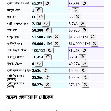
65.2%
83.3%
প্রতি চেষ্টায় পাস রেট
1
4
অস্থির টেস্ট
66
66
মোট রান
2.138
5.748
প্রতি ফলাফলে খরচ
$0.300
$0.920
মোট খরচ
$1.500 / 1M
$1.750 / 1M
ইনপুট মূল্য
$9.000 / 1M
$14.000 / 1M
আউটপুট মূল্য
100,753
81,268
মোট ইনপুট টোকেন
16,454
6,251
আউটপুট টোকেন
0
49,274
রিজনিং টোকেন
2.65s
16.96s
প্রতিক্রিয়া সময় (গড়)
প্রতিক্রিয়া সময়
25.26s
100.93s
(সর্বোচ্চ)
প্রতিক্রিয়া সময়
58.27s
373.19s
(মোট)
মডেল জেনারেশন শোকেস