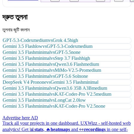
দ্রুত তুলনা
তুলনার জুটি বদলান
GPT-5.3-Codex
medium
vs
Grok 4.5
high
Gemini 3.5 Flash
low
vs
GPT-5.3-Codex
medium
Gemini 3.5 Flash
minimal
vs
GPT-5.5
none
Gemini 3.5 Flash
minimal
vs
Step 3.7 Flash
high
Gemini 3.5 Flash
minimal
vs
Qwen3.6 Flash
medium
Gemini 3.5 Flash
minimal
vs
MiMo-V2.5-Pro
medium
Gemini 3.5 Flash
minimal
vs
GPT-5.6 Sol
none
DeepSeek V4 Pro
none
vs
Gemini 3.5 Flash
minimal
Gemini 3.5 Flash
minimal
vs
Qwen3.6 35B A3B
medium
Gemini 3.5 Flash
minimal
vs
KAT-Coder-Pro V2.5
medium
Gemini 3.5 Flash
minimal
vs
LongCat 2.0
low
Gemini 3.5 Flash
minimal
vs
KAT-Coder-Pro V2.5
none
Advertise here
AD
Track all your projects in one dashboard.
UXWizz - self-hosted web
analytics!
Get 📊
stats
, 🔥
heatmaps
and 👀
recordings
in one self-