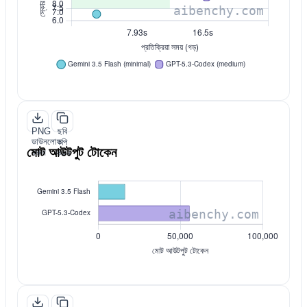
PNG
ছবি
ডাউনলোড
কপি
মোট আউটপুট টোকেন
করুন
করুন