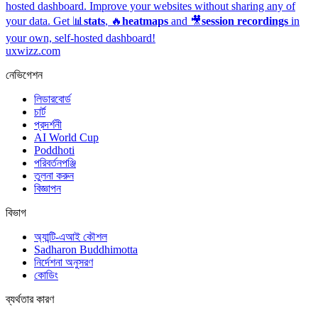
hosted dashboard.
Improve your websites without sharing any of
your data. Get 📊
stats
, 🔥
heatmaps
and 🎥
session recordings
in
your own, self-hosted dashboard!
uxwizz.com
নেভিগেশন
লিডারবোর্ড
চার্ট
প্রদর্শনী
AI World Cup
Poddhoti
পরিবর্তনপঞ্জি
তুলনা করুন
বিজ্ঞাপন
বিভাগ
অ্যান্টি-এআই কৌশল
Sadharon Buddhimotta
নির্দেশনা অনুসরণ
কোডিং
ব্যর্থতার কারণ