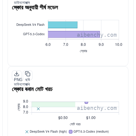
ডাউনলোড
কপি
স্কোর অনুযায়ী শীর্ষ মডেল
করুন
করুন
PNG
ছবি
ডাউনলোড
কপি
স্কোর বনাম মোট খরচ
করুন
করুন