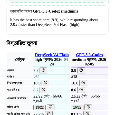
প্রস্তাবিত মডেল
GPT-5.3-Codex (medium)
It has the best score here (8.9), while responding about
2.9x faster than DeepSeek V4 Flash (high).
বিস্তারিত তুলনা
DeepSeek V4 Flash
GPT-5.3-Codex
মেট্রিক
high
প্রকাশ: 2026-04-
medium
প্রকাশ: 2026-
24
02-05
7.7
8.9
স্কোর
#62
#18
র‍্যাঙ্ক
10.0
10.0
নির্ভরযোগ্যতা
8.2
8.6
ধারাবাহিকতা
22/22 টেস্ট · 66/66
22/22 টেস্ট · 66/66
বেঞ্চমার্ক কভারেজ
প্রচেষ্টা
প্রচেষ্টা
সঠিক টেস্ট
13/22
16/22
72.7%
83.3%
প্রতি চেষ্টায় পাস রেট