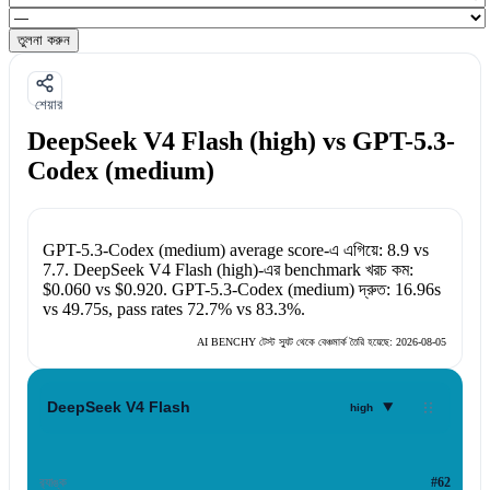
তুলনা করুন
শেয়ার
DeepSeek V4 Flash (high) vs GPT-5.3-
Codex (medium)
GPT-5.3-Codex (medium)
average score-এ এগিয়ে:
8.9
vs
7.7
.
DeepSeek V4 Flash (high)
-এর benchmark খরচ কম:
$0.060
vs
$0.920
.
GPT-5.3-Codex (medium)
দ্রুত:
16.96s
vs
49.75s
, pass rates
72.7%
vs
83.3%
.
AI BENCHY টেস্ট স্যুট থেকে বেঞ্চমার্ক তৈরি হয়েছে:
2026-08-05
▾
DeepSeek V4 Flash
high
র‍্যাঙ্ক
#62