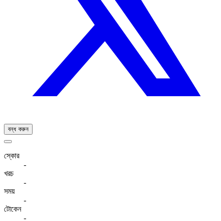
বন্ধ করুন
স্কোর
-
খরচ
-
সময়
-
টোকেন
-