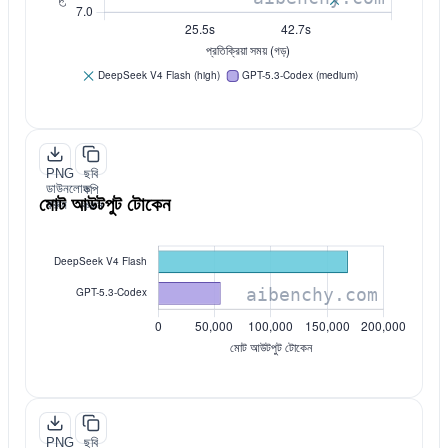
PNG
ছবি
ডাউনলোড
কপি
মোট আউটপুট টোকেন
করুন
করুন
PNG
ছবি