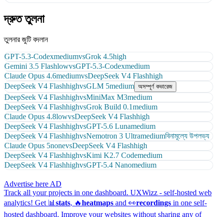
দ্রুত তুলনা
তুলনার জুটি বদলান
GPT-5.3-Codex
medium
vs
Grok 4.5
high
Gemini 3.5 Flash
low
vs
GPT-5.3-Codex
medium
Claude Opus 4.6
medium
vs
DeepSeek V4 Flash
high
DeepSeek V4 Flash
high
vs
GLM 5
medium
অসম্পূর্ণ কভারেজ
DeepSeek V4 Flash
high
vs
MiniMax M3
medium
DeepSeek V4 Flash
high
vs
Grok Build 0.1
medium
Claude Opus 4.8
low
vs
DeepSeek V4 Flash
high
DeepSeek V4 Flash
high
vs
GPT-5.6 Luna
medium
DeepSeek V4 Flash
high
vs
Nemotron 3 Ultra
medium
বিনামূল্যে উপলভ্য
Claude Opus 5
none
vs
DeepSeek V4 Flash
high
DeepSeek V4 Flash
high
vs
Kimi K2.7 Code
medium
DeepSeek V4 Flash
high
vs
GPT-5.4 Nano
medium
Advertise here
AD
Track all your projects in one dashboard.
UXWizz - self-hosted web
analytics!
Get 📊
stats
, 🔥
heatmaps
and 👀
recordings
in one self-
hosted dashboard.
Improve your websites without sharing any of