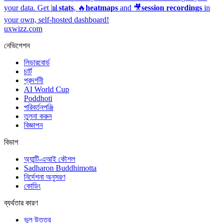
your data. Get 📊
stats
, 🔥
heatmaps
and 🎥
session recordings
in
your own, self-hosted dashboard!
uxwizz.com
নেভিগেশন
লিডারবোর্ড
চার্ট
প্রদর্শনী
AI World Cup
Poddhoti
পরিবর্তনপঞ্জি
তুলনা করুন
বিজ্ঞাপন
বিভাগ
অ্যান্টি-এআই কৌশল
Sadharon Buddhimotta
নির্দেশনা অনুসরণ
কোডিং
ব্যর্থতার কারণ
ভুল উত্তর