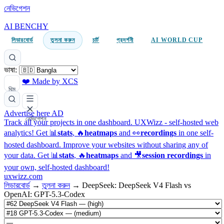
নেভিগেশন
AI BENCHY
লিডারবোর্ড
তুলনা করুন
চার্ট
প্রদর্শনী
AI WORLD CUP
ভাষা:
❤️ Made by XCS
থিম
Advertise here
AD
নেভিগেশন
Track all your projects in one dashboard.
UXWizz - self-hosted web
analytics!
Get 📊
stats
, 🔥
heatmaps
and 👀
recordings
in one self-
hosted dashboard.
Improve your websites without sharing any of
your data. Get 📊
stats
, 🔥
heatmaps
and 🎥
session recordings
in
your own, self-hosted dashboard!
uxwizz.com
লিডারবোর্ড
→
তুলনা করুন
→
DeepSeek: DeepSeek V4 Flash vs
OpenAI: GPT-5.3-Codex