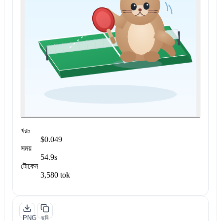
খরচ
$0.049
সময়
54.9s
টোকেন
3,580 tok
PNG
ছবি