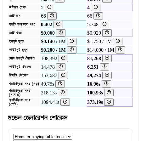
5
4
অস্থির টেস্ট
66
66
মোট রান
0.402
5.748
প্রতি ফলাফলে খরচ
$0.060
$0.920
মোট খরচ
$0.140 / 1M
$1.750 / 1M
ইনপুট মূল্য
$0.280 / 1M
$14.000 / 1M
আউটপুট মূল্য
108,392
81,268
মোট ইনপুট টোকেন
14,478
6,251
আউটপুট টোকেন
153,687
49,274
রিজনিং টোকেন
49.75s
16.96s
প্রতিক্রিয়া সময় (গড়)
প্রতিক্রিয়া সময়
218.13s
100.93s
(সর্বোচ্চ)
প্রতিক্রিয়া সময়
1094.41s
373.19s
(মোট)
মডেল জেনারেশন শোকেস