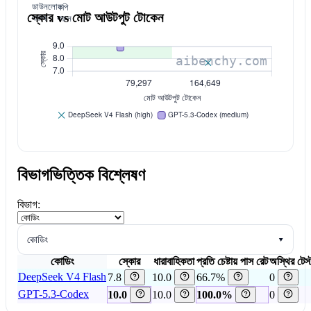
ডাউনলোড
কপি
স্কোর vs মোট আউটপুট টোকেন
করুন
করুন
বিভাগভিত্তিক বিশ্লেষণ
বিভাগ:
কোডিং
▾
কোডিং
স্কোর
ধারাবাহিকতা
প্রতি চেষ্টায় পাস রেট
অস্থির টেস্
DeepSeek V4 Flash
7.8
10.0
66.7%
0
GPT-5.3-Codex
10.0
10.0
100.0%
0