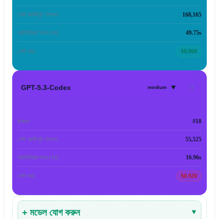
মোট আউটপুট টোকেন
168,165
প্রতিক্রিয়া সময় (গড়)
49.75s
মোট খরচ
$0.060
▾
GPT-5.3-Codex
medium
র‍্যাঙ্ক
#18
মোট আউটপুট টোকেন
55,525
প্রতিক্রিয়া সময় (গড়)
16.96s
মোট খরচ
$0.920
+ মডেল যোগ করুন
▾