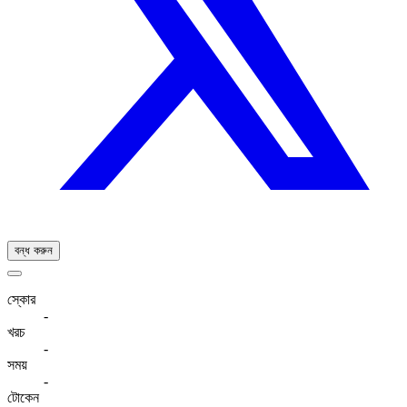
বন্ধ করুন
স্কোর
-
খরচ
-
সময়
-
টোকেন