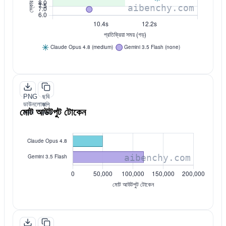
PNG
ছবি
ডাউনলোড
কপি
মোট আউটপুট টোকেন
করুন
করুন