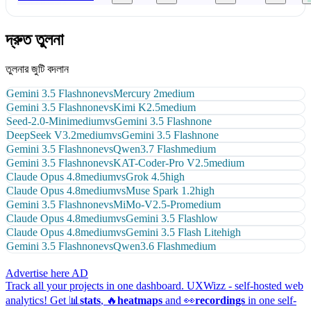
দ্রুত তুলনা
তুলনার জুটি বদলান
Gemini 3.5 Flash
none
vs
Mercury 2
medium
Gemini 3.5 Flash
none
vs
Kimi K2.5
medium
Seed-2.0-Mini
medium
vs
Gemini 3.5 Flash
none
DeepSeek V3.2
medium
vs
Gemini 3.5 Flash
none
Gemini 3.5 Flash
none
vs
Qwen3.7 Flash
medium
Gemini 3.5 Flash
none
vs
KAT-Coder-Pro V2.5
medium
Claude Opus 4.8
medium
vs
Grok 4.5
high
Claude Opus 4.8
medium
vs
Muse Spark 1.2
high
Gemini 3.5 Flash
none
vs
MiMo-V2.5-Pro
medium
Claude Opus 4.8
medium
vs
Gemini 3.5 Flash
low
Claude Opus 4.8
medium
vs
Gemini 3.5 Flash Lite
high
Gemini 3.5 Flash
none
vs
Qwen3.6 Flash
medium
Advertise here
AD
Track all your projects in one dashboard.
UXWizz - self-hosted web
analytics!
Get 📊
stats
, 🔥
heatmaps
and 👀
recordings
in one self-