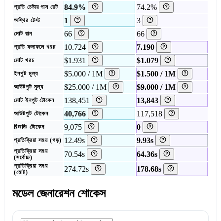
84.9%
74.2%
প্রতি চেষ্টায় পাস রেট
1
3
অস্থির টেস্ট
66
66
মোট রান
10.724
7.190
প্রতি ফলাফলে খরচ
$1.931
$1.079
মোট খরচ
$5.000 / 1M
$1.500 / 1M
ইনপুট মূল্য
$25.000 / 1M
$9.000 / 1M
আউটপুট মূল্য
138,451
13,843
মোট ইনপুট টোকেন
40,766
117,518
আউটপুট টোকেন
9,075
0
রিজনিং টোকেন
12.49s
9.93s
প্রতিক্রিয়া সময় (গড়)
প্রতিক্রিয়া সময়
70.54s
64.36s
(সর্বোচ্চ)
প্রতিক্রিয়া সময়
274.72s
178.68s
(মোট)
মডেল জেনারেশন শোকেস