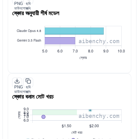
PNG
ছবি
ডাউনলোড
কপি
স্কোর অনুযায়ী শীর্ষ মডেল
করুন
করুন
PNG
ছবি
ডাউনলোড
কপি
স্কোর বনাম মোট খরচ
করুন
করুন