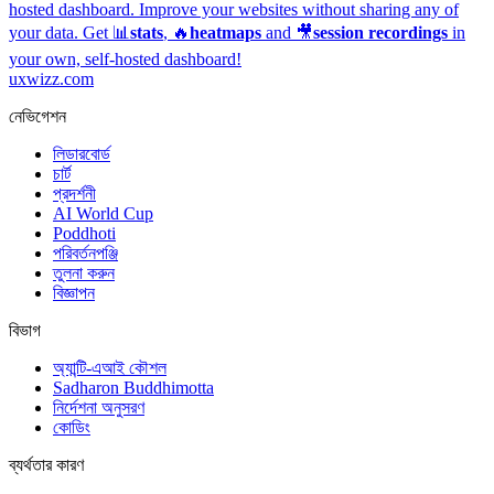
hosted dashboard.
Improve your websites without sharing any of
your data. Get 📊
stats
, 🔥
heatmaps
and 🎥
session recordings
in
your own, self-hosted dashboard!
uxwizz.com
নেভিগেশন
লিডারবোর্ড
চার্ট
প্রদর্শনী
AI World Cup
Poddhoti
পরিবর্তনপঞ্জি
তুলনা করুন
বিজ্ঞাপন
বিভাগ
অ্যান্টি-এআই কৌশল
Sadharon Buddhimotta
নির্দেশনা অনুসরণ
কোডিং
ব্যর্থতার কারণ