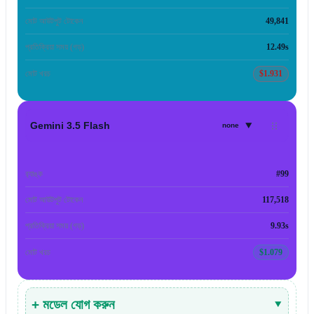
মোট আউটপুট টোকেন
49,841
প্রতিক্রিয়া সময় (গড়)
12.49s
মোট খরচ
$1.931
▾
Gemini 3.5 Flash
none
র‍্যাঙ্ক
#99
মোট আউটপুট টোকেন
117,518
প্রতিক্রিয়া সময় (গড়)
9.93s
মোট খরচ
$1.079
+ মডেল যোগ করুন
▾