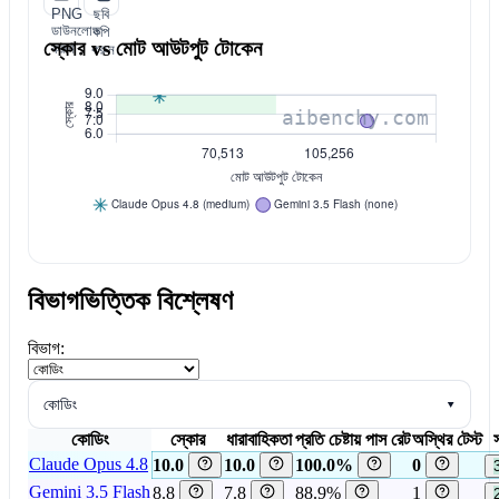
PNG
ছবি
ডাউনলোড
কপি
স্কোর vs মোট আউটপুট টোকেন
করুন
করুন
বিভাগভিত্তিক বিশ্লেষণ
বিভাগ:
কোডিং
▾
কোডিং
স্কোর
ধারাবাহিকতা
প্রতি চেষ্টায় পাস রেট
অস্থির টেস্ট
স
Claude Opus 4.8
10.0
10.0
100.0%
0
Gemini 3.5 Flash
8.8
7.8
88.9%
1