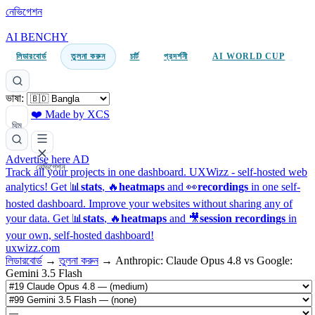
নেভিগেশন
AI BENCHY
লিডারবোর্ড
তুলনা করুন
চার্ট
প্রদর্শনী
AI WORLD CUP
ভাষা:
❤️ Made by XCS
থিম
Advertise here
AD
নেভিগেশন
Track all your projects in one dashboard.
UXWizz - self-hosted web
analytics!
Get 📊
stats
, 🔥
heatmaps
and 👀
recordings
in one self-
hosted dashboard.
Improve your websites without sharing any of
your data. Get 📊
stats
, 🔥
heatmaps
and 🎥
session recordings
in
your own, self-hosted dashboard!
uxwizz.com
লিডারবোর্ড
→
তুলনা করুন
→
Anthropic: Claude Opus 4.8 vs Google:
Gemini 3.5 Flash