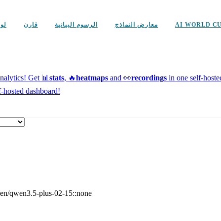
AI WORLD C
معارض النماذج
الرسوم البيانية
قارن
لو
alytics!
Get 📊
stats
, 🔥
heatmaps
and 👀
recordings
in one self-host
f-hosted dashboard!
en/qwen3.5-plus-02-15::none