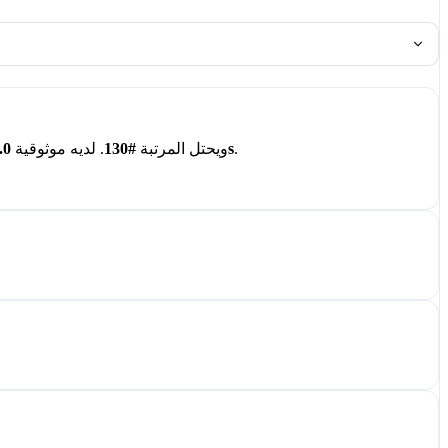
.
9.85s
في AI BENCHY ويحتل المرتبة
#130
. لديه موثوقية
.0