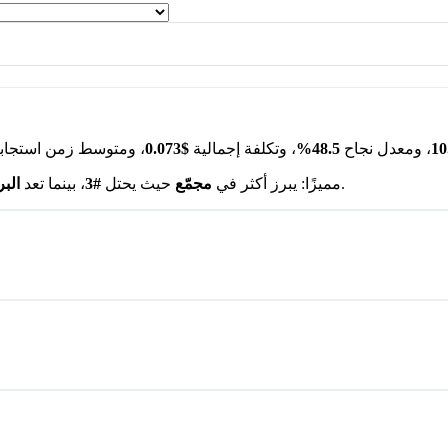
10
، ومعدل نجاح
48.5%
، وتكلفة إجمالية
$0.073
، ومتوسط زمن استجاب
.
ما الذي يجعل Qwen3.5 Plus 2026-02-15 مميزًا:
يبرز أكثر في
مجمّع
حيث يحتل
#3
، بينما تعد
الب