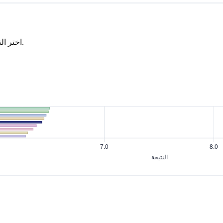
اختر النموذج الأول، ثم انقر على نموذج ثانٍ لفتح صفحة مقارنة جنبًا إلى جنب.