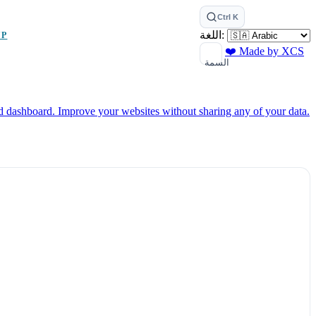
Ctrl K
اللغة:
UP
❤️ Made by XCS
السمة
ed dashboard.
Improve your websites without sharing any of your data.