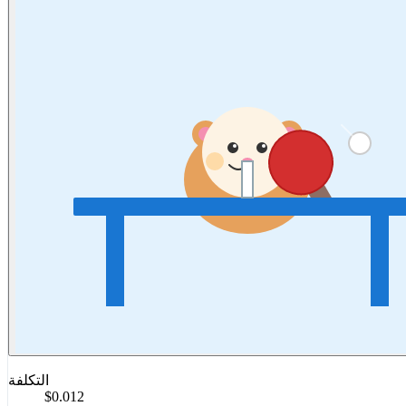
التكلفة
$0.012