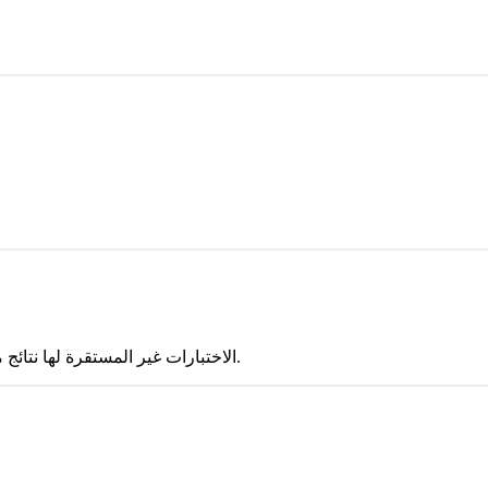
الاختبارات غير المستقرة لها نتائج مختلطة بين التشغيلات (نجاح واحد على الأقل وفشل واحد على الأقل).