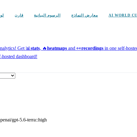
AI WORLD C
معارض النماذج
الرسوم البيانية
قارن
لو
alytics!
Get 📊
stats
, 🔥
heatmaps
and 👀
recordings
in one self-host
f-hosted dashboard!
penai/gpt-5.6-terra::high