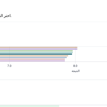
اختر النموذج الأول، ثم انقر على نموذج ثانٍ لفتح صفحة مقارنة جنبًا إلى جنب.