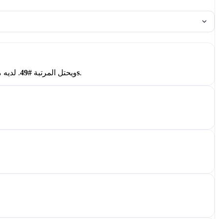
.
11.32s
في AI BENCHY ويحتل المرتبة
#49
. لديه 