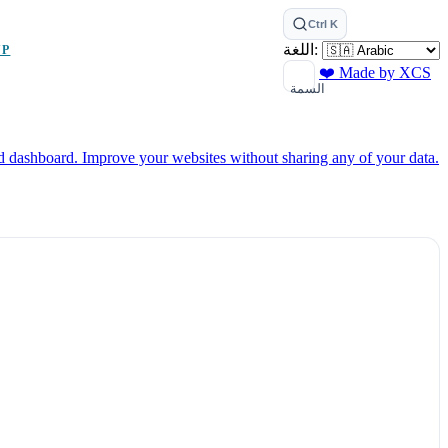
Ctrl K
اللغة:
UP
❤️ Made by XCS
السمة
ed dashboard.
Improve your websites without sharing any of your data.