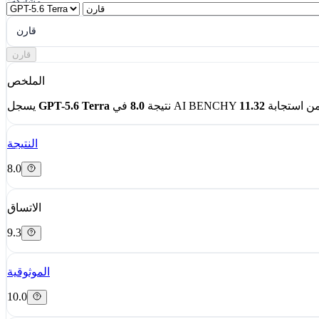
مشاركة
قارن
قارن
الملخص
ن استجابة
نتيجة
8.0
GPT-5.6 Terra
يسجل
النتيجة
8.0
الاتساق
9.3
الموثوقية
10.0