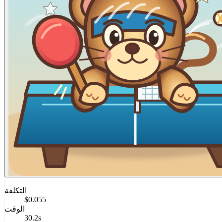
التكلفة
$0.055
الوقت
30.2s