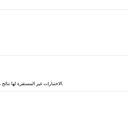
الاختبارات غير المستقرة لها نتائج مختلطة بين التشغيلات (نجاح واحد على الأقل وفشل واحد على الأقل).