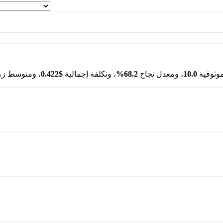
موثوقية
10.0
، ومعدل نجاح
68.2%
، وتكلفة إجمالية
$0.422
، ومتوسط زم