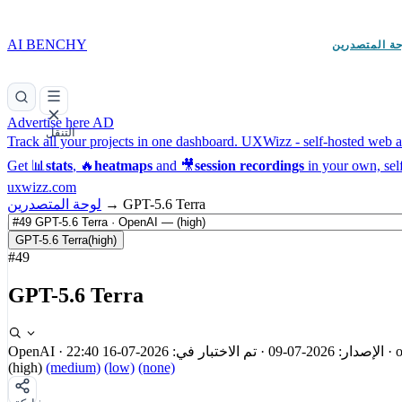
AI BENCHY
حة المتصدرين
Advertise here
AD
التنقل
Track all your projects in one dashboard.
UXWizz - self-hosted web an
Get 📊
stats
, 🔥
heatmaps
and 🎥
session recordings
in your own, sel
uxwizz.com
GPT-5.6 Terra
→
لوحة المتصدرين
GPT-5.6 Terra
(high)
#49
GPT-5.6 Terra
o
·
الإصدار: 2026-07-09
·
تم الاختبار في: 2026-07-16 22:40
·
OpenAI
(high)
(medium)
(low)
(none)