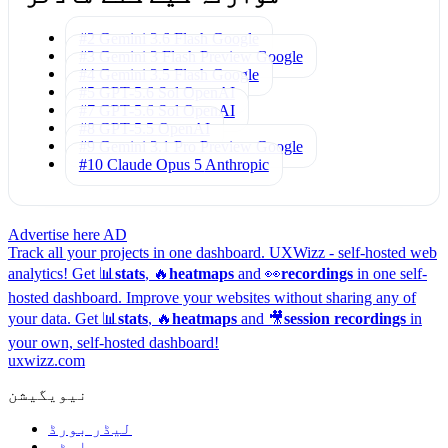
#2 Gemini 3.6 Flash
Google
#3 Gemini 3 Flash Preview
Google
#4 Gemini 3.5 Flash
Google
#5 GPT-5.6 Sol
OpenAI
#7 GPT-5.6 Sol
OpenAI
#8 GPT-5.5
OpenAI
#9 Gemini 3.1 Pro Preview
Google
#10 Claude Opus 5
Anthropic
Advertise here
AD
Track all your projects in one dashboard.
UXWizz - self-hosted web
analytics!
Get 📊
stats
, 🔥
heatmaps
and 👀
recordings
in one self-
hosted dashboard.
Improve your websites without sharing any of
your data. Get 📊
stats
, 🔥
heatmaps
and 🎥
session recordings
in
your own, self-hosted dashboard!
uxwizz.com
نیویگیشن
لیڈر بورڈ
چارٹس