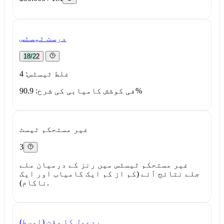
درست ٹیسٹس
18/22
غلط ٹیسٹس: 4
فی کوشش کامیابی کی شرح: 90.9%
غیر مستحکم ٹیسٹ
3
غیر مستحکم ٹیسٹس میں رنز کے درمیان ملے
جلے نتائج آئے (کم از کم ایک کامیاب اور ایک
ناکام).
ردِعمل کا وقت (اوسط)