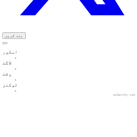
بند کریں
اسکور
-
لاگت
-
وقت
-
ٹوکنز
-