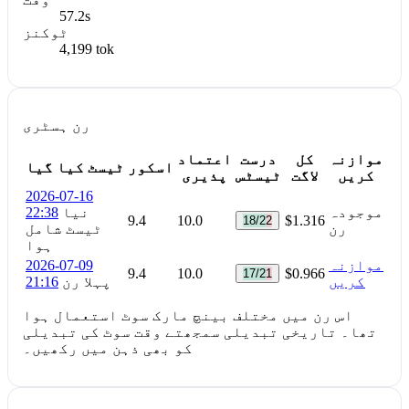
57.2s
ٹوکنز
4,199 tok
رن ہسٹری
موازنہ
کل
درست
اعتماد
اسکور
ٹیسٹ کیا گیا
کریں
لاگت
ٹیسٹس
پذیری
2026-07-16
موجودہ
نیا
22:38
9.4
10.0
$1.316
18/22
رن
ٹیسٹ شامل
ہوا
موازنہ
2026-07-09
9.4
10.0
$0.966
17/21
کریں
پہلا رن
21:16
اس رن میں مختلف بینچ مارک سوٹ استعمال ہوا
تھا۔ تاریخی تبدیلی سمجھتے وقت سوٹ کی تبدیلی
کو بھی ذہن میں رکھیں۔