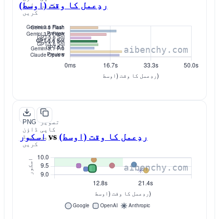
ردِعمل کا وقت (اوسط)
کریں
لوڈ
کریں
تصویر
PNG
کاپی
ڈاؤن
ردِعمل کا وقت (اوسط)
vs
اسکور
کریں
لوڈ
کریں