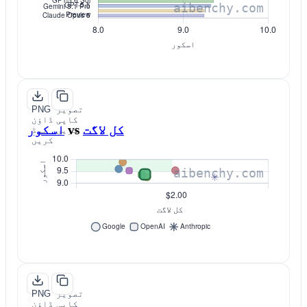
تصویر
PNG
کاپی
ڈاؤن
کل لاگت
vs
اسکور
کریں
لوڈ
کریں
تصویر
PNG
کاپی
ڈاؤن