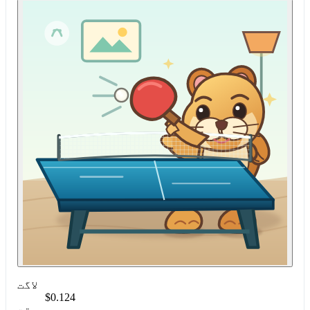
لاگت
$0.124
وقت