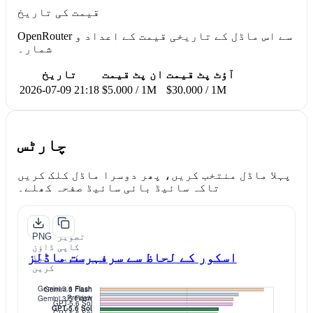
قیمت کی تاریخ
OpenRouter سے اس ماڈل کے تاریخی قیمت کے اعداد و
شمار۔
آؤٹ پٹ قیمت
ان پٹ قیمت
تاریخ
2026-07-09 21:18
$5.000 / 1M
$30.000 / 1M
چارٹس
پہلا ماڈل منتخب کریں، پھر دوسرا ماڈل کلک کریں
تاکہ سائیڈ بائی سائیڈ صفحہ کھلے۔
تصویر
PNG
کاپی
ڈاؤن
اسکور کے لحاظ سے سرفہرست ماڈلز
کریں
لوڈ
کریں