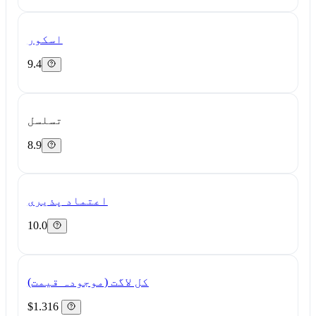
اسکور
9.4
تسلسل
8.9
اعتماد پذیری
10.0
کل لاگت (موجودہ قیمت)
$1.316