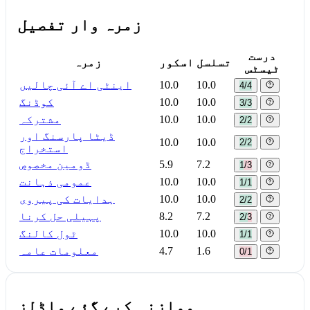
زمرہ وار تفصیل
درست
تسلسل
اسکور
زمرہ
ٹیسٹس
10.0
10.0
اینٹی اے آئی چالیں
4/4
10.0
10.0
کوڈنگ
3/3
10.0
10.0
مشترکہ
2/2
ڈیٹا پارسنگ اور
10.0
10.0
2/2
استخراج
7.2
5.9
ڈومین مخصوص
1/3
10.0
10.0
عمومی ذہانت
1/1
10.0
10.0
ہدایات کی پیروی
2/2
7.2
8.2
پہیلی حل کرنا
2/3
10.0
10.0
ٹول کالنگ
1/1
1.6
4.7
معلومات عامہ
0/1
موازنہ کیے گئے ماڈلز