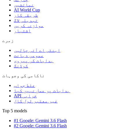
نمائشیں
AI World Cup
طریقہ کار
تبدیلی لاگ
موازنہ کریں
اشتہار
زمرے
اینٹی اے آئی چالیں
عمومی ذہانت
ہدایات کی پیروی
کوڈنگ
ناکامی کی وجوہات
غلط جواب
ہدایات پر عمل نہیں کیا
API خرابی
غیر معتبر ٹول کال
Top 5 models
#1 Google: Gemini 3.6 Flash
#2 Google: Gemini 3.6 Flash