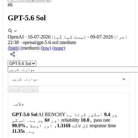
#6
GPT-5.6 Sol
اجرا: 2026-07-09
·
ٹیسٹ کیا گیا: 2026-07-16
·
OpenAI
22:38
·
openai/gpt-5.6-sol::medium
(high)
(medium)
(low)
(none)
شیئر
کریں
موازنہ کریں
موازنہ کریں
خلاصہ
AI BENCHY پر
9.4
اسکور کرتا ہے
GPT-5.6 Sol
، pass rate
10.0
پر ہے۔ اس کی reliability
اور
#6
، اور اوسط response time
، کل لاگت
$1.316
90.9%
ہے۔
11.35s