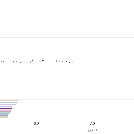
پہلا ماڈل منتخب کریں، پھر دوس