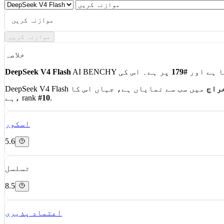
کریں
موازنہ کریں
موازنہ کریں
خلاصہ
 ہے اور
#179
DeepSeek V4 Flash
راج
.
#10
ہے، rank
اسکور
5.6
تسلسل
8.5
اعتماد پذیری