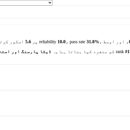
31.8%
، pass rate
10.0
پر ہے۔ اس کی reliability
AI BENCHY پر
5.6
اسکور کرتا
#1
میں سب سے نمایاں ہے، جہاں اس کا rank
DeepSeek V4 Flash کو منفرد کیا بناتا ہے:
یہ
ڈیٹا پارسنگ اور استخ