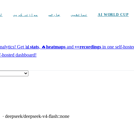
AI WORLD CUP
نمائشیں
چارٹس
موازنہ کریں
لی
alytics!
Get 📊
stats
, 🔥
heatmaps
and 👀
recordings
in one self-host
f-hosted dashboard!
deepseek/deepseek-v4-flash::none
·
اج