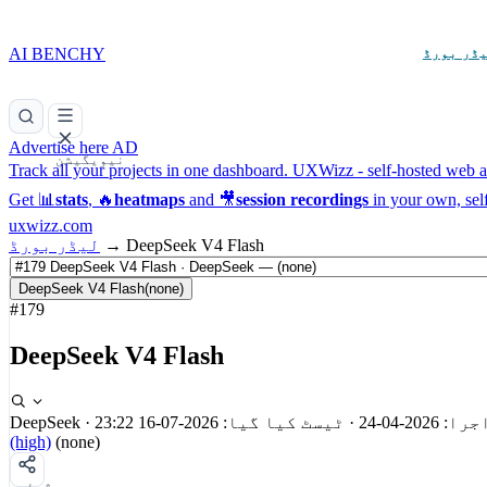
AI BENCHY
ڈر بورڈ
Advertise here
AD
نیویگیشن
Track all your projects in one dashboard.
UXWizz - self-hosted web an
Get 📊
stats
, 🔥
heatmaps
and 🎥
session recordings
in your own, sel
uxwizz.com
DeepSeek V4 Flash
→
لیڈر بورڈ
DeepSeek V4 Flash
(none)
#179
DeepSeek V4 Flash
را: 2026-04-24
·
ٹیسٹ کیا گیا: 2026-07-16 23:22
·
DeepSeek
(high)
(none)
شیئر