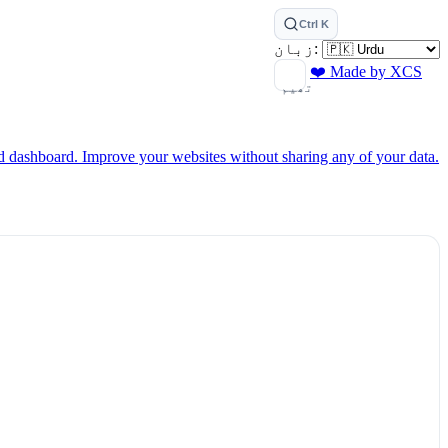
Ctrl K
زبان:
❤️ Made by XCS
تھیم
ed dashboard.
Improve your websites without sharing any of your data.