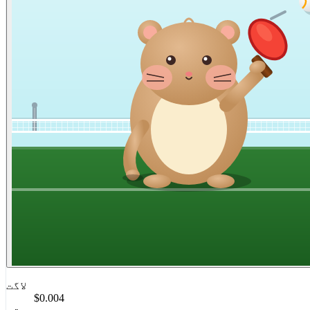
لاگت
$0.004