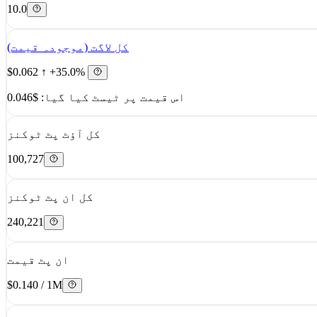
10.0
کل لاگت (موجودہ قیمت)
$0.062
↑ +35.0%
اس قیمت پر ٹیسٹ کیا گیا: $0.046
کل آؤٹ پٹ ٹوکنز
100,727
کل ان پٹ ٹوکنز
240,221
ان پٹ قیمت
$0.140 / 1M