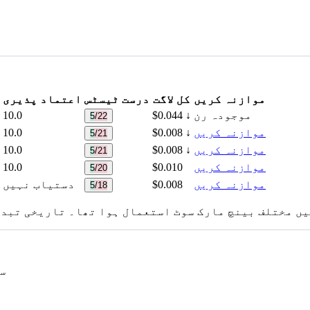
موازنہ کریں
کل لاگت
درست ٹیسٹس
اعتماد پذیری
موجودہ رن
↓
$0.044
10.0
5/22
موازنہ کریں
↓
$0.008
10.0
5/21
موازنہ کریں
↓
$0.008
10.0
5/21
موازنہ کریں
$0.010
10.0
5/20
موازنہ کریں
$0.008
دستیاب نہیں
5/18
یں مختلف بینچ مارک سوٹ استعمال ہوا تھا۔ تاریخی تبدی
er