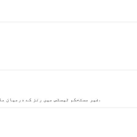
غیر مستحکم ٹیسٹس میں رنز کے درمیان ملے جلے نتائج آئے (کم از کم ایک کامیاب اور ایک ناکام).