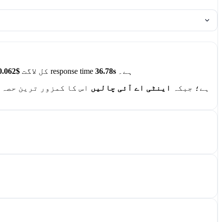
ہے۔
36.78s
، اور اوسط response time
، کل لاگت
$0.062
ہے؛ جبکہ
اینٹی اے آئی چالیں
اس کا کمزور ترین حصہ