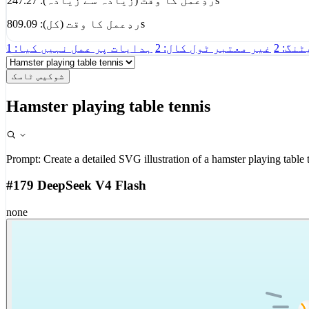
ردِعمل کا وقت (زیادہ سے زیادہ): 247.27s
ردِعمل کا وقت (کل): 809.09s
نگ: 2
غیر معتبر ٹول کال: 2
ہدایات پر عمل نہیں کیا: 1
شوکیس ٹاسک
Hamster playing table tennis
Prompt:
Create a detailed SVG illustration of a hamster playing table 
#179 DeepSeek V4 Flash
none