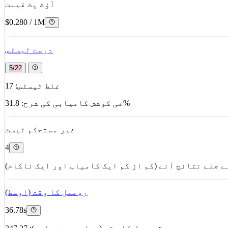
آؤٹ پٹ قیمت
$0.280 / 1M
درست ٹیسٹس
5/22
غلط ٹیسٹس: 17
فی کوشش کامیابی کی شرح: 31.8%
غیر مستحکم ٹیسٹ
4
ردِعمل کا وقت (اوسط)
36.78s