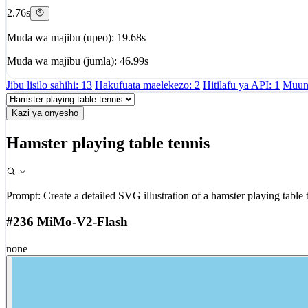
2.76s
Muda wa majibu (upeo): 19.68s
Muda wa majibu (jumla): 46.99s
Jibu lisilo sahihi: 13
Hakufuata maelekezo: 2
Hitilafu ya API: 1
Muund
Kazi ya onyesho
Hamster playing table tennis
Prompt:
Create a detailed SVG illustration of a hamster playing table 
#236 MiMo-V2-Flash
none