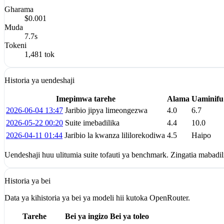
Gharama
$0.001
Muda
7.7s
Tokeni
1,481 tok
Historia ya uendeshaji
Imepimwa tarehe
Alama
Uaminifu
2026-06-04 13:47
Jaribio jipya limeongezwa
4.0
6.7
2026-05-22 00:20
Suite imebadilika
4.4
10.0
2026-04-11 01:44
Jaribio la kwanza lililorekodiwa
4.5
Haipo
Uendeshaji huu ulitumia suite tofauti ya benchmark. Zingatia mabad
Historia ya bei
Data ya kihistoria ya bei ya modeli hii kutoka OpenRouter.
Tarehe
Bei ya ingizo
Bei ya toleo