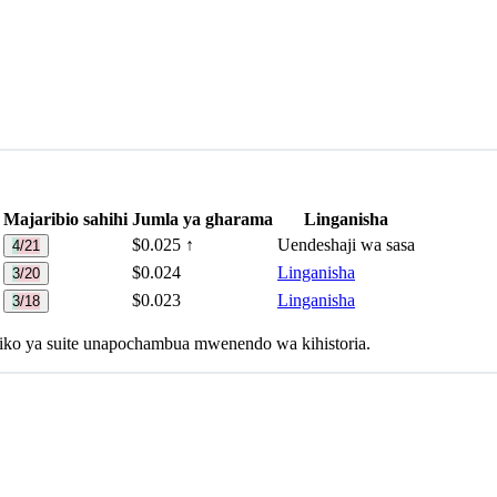
Majaribio sahihi
Jumla ya gharama
Linganisha
$0.025
↑
Uendeshaji wa sasa
4/21
$0.024
Linganisha
3/20
$0.023
Linganisha
3/18
iliko ya suite unapochambua mwenendo wa kihistoria.