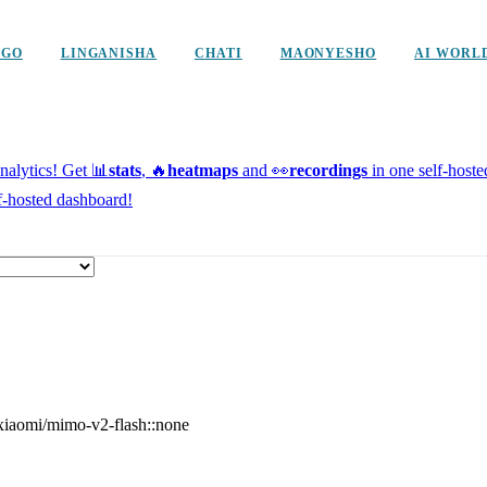
NGO
LINGANISHA
CHATI
MAONYESHO
AI WORL
alytics!
Get 📊
stats
, 🔥
heatmaps
and 👀
recordings
in one self-host
f-hosted dashboard!
xiaomi/mimo-v2-flash::none