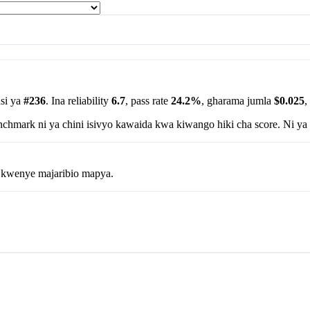
si ya
#236
. Ina reliability
6.7
, pass rate
24.2%
, gharama jumla
$0.025
,
hmark ni ya chini isivyo kawaida kwa kiwango hiki cha score. Ni ya 
wa kwenye majaribio mapya.