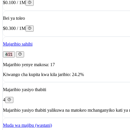
$0.100 / 1M
Bei ya toleo
$0.300 / 1M
Majaribio sahihi
4/21
Majaribio yenye makosa: 17
Kiwango cha kupita kwa kila jaribio: 24.2%
Majaribio yasiyo thabiti
4
Majaribio yasiyo thabiti yalikuwa na matokeo mchanganyiko kati ya r
Muda wa majibu (wastani)