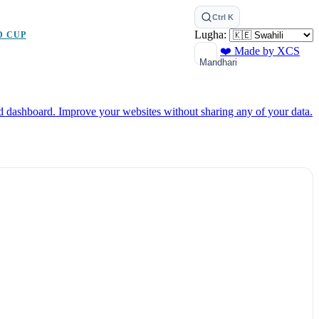
Ctrl K
Lugha:
D CUP
❤️ Made by XCS
Mandhari
ed dashboard.
Improve your websites without sharing any of your data.