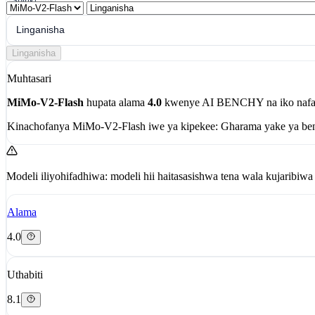
Shiriki
Linganisha
Linganisha
Muhtasari
MiMo-V2-Flash
hupata alama
4.0
kwenye AI BENCHY na iko nafa
Kinachofanya MiMo-V2-Flash iwe ya kipekee:
Gharama yake ya benc
Modeli iliyohifadhiwa: modeli hii haitasasishwa tena wala kujaribi
Alama
4.0
Uthabiti
8.1