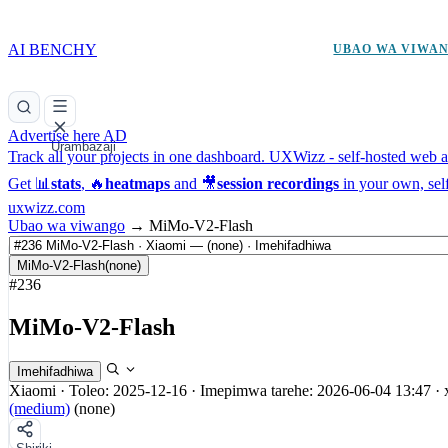
AI BENCHY
UBAO WA VIWA
Advertise here
AD
Urambazaji
Track all your projects in one dashboard.
UXWizz - self-hosted web an
Get 📊
stats
, 🔥
heatmaps
and 🎥
session recordings
in your own, sel
uxwizz.com
Ubao wa viwango
→
MiMo-V2-Flash
MiMo-V2-Flash
(none)
#236
MiMo-V2-Flash
Imehifadhiwa
Xiaomi
·
Toleo: 2025-12-16
·
Imepimwa tarehe: 2026-06-04 13:47
·
(medium)
(none)