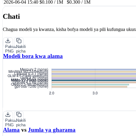
2026-06-04 15:40
$0.100 / 1M
$0.300 / 1M
Chati
Chagua modeli ya kwanza, kisha bofya modeli ya pili kufungua ukur
Pakua
Nakili
PNG
picha
Modeli bora kwa alama
Pakua
Nakili
PNG
picha
Alama
vs
Jumla ya gharama