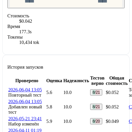
Стоимость
$0.042
Время
177.3s
Токены
10,434 tok
История запусков
Тестов
Общая
Проверено
Оценка
Надежность
С
верно
стоимость
2026-06-04 13:05
Т
5.6
10.0
$0.052
8/21
Повторный тест
з
2026-06-04 13:05
Добавлен новый
5.8
10.0
$0.052
С
8/21
тест
2026-05-21 23:41
5.9
10.0
$0.049
С
8/20
Набор изменён
2026-04-11 01:19