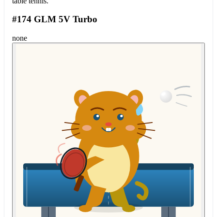
table tennis.
#174 GLM 5V Turbo
none