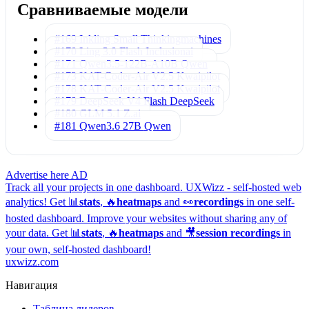
Сравниваемые модели
#169 Inkling Small
Thinkingmachines
#170 Ling 3.0 Flash
Inclusionai
#171 Qwen3.5-122B-A10B
Qwen
#173 KAT-Coder-Air V2.5
Kwaipilot
#178 KAT-Coder-Air V2.5
Kwaipilot
#179 DeepSeek V4 Flash
DeepSeek
#180 GLM 5.1
Z.ai
#181 Qwen3.6 27B
Qwen
Advertise here
AD
Track all your projects in one dashboard.
UXWizz - self-hosted web
analytics!
Get 📊
stats
, 🔥
heatmaps
and 👀
recordings
in one self-
hosted dashboard.
Improve your websites without sharing any of
your data. Get 📊
stats
, 🔥
heatmaps
and 🎥
session recordings
in
your own, self-hosted dashboard!
uxwizz.com
Навигация
Таблица лидеров