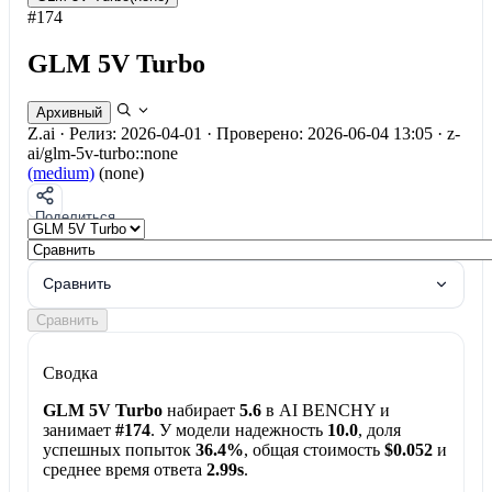
#174
GLM 5V Turbo
Архивный
Z.ai
·
Релиз: 2026-04-01
·
Проверено: 2026-06-04 13:05
·
z-
ai/glm-5v-turbo::none
(medium)
(none)
Поделиться
Сравнить
Сравнить
Сводка
GLM 5V Turbo
набирает
5.6
в AI BENCHY и
занимает
#174
. У модели надежность
10.0
, доля
успешных попыток
36.4%
, общая стоимость
$0.052
и
среднее время ответа
2.99s
.