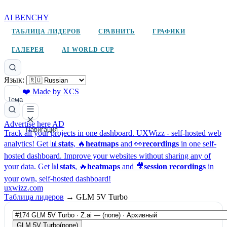
AI BENCHY
ТАБЛИЦА ЛИДЕРОВ
СРАВНИТЬ
ГРАФИКИ
ГАЛЕРЕЯ
AI WORLD CUP
Язык:
❤️ Made by XCS
Тема
Advertise here
AD
Навигация
Track all your projects in one dashboard.
UXWizz - self-hosted web
analytics!
Get 📊
stats
, 🔥
heatmaps
and 👀
recordings
in one self-
hosted dashboard.
Improve your websites without sharing any of
your data. Get 📊
stats
, 🔥
heatmaps
and 🎥
session recordings
in
your own, self-hosted dashboard!
uxwizz.com
Таблица лидеров
→
GLM 5V Turbo
GLM 5V Turbo
(none)