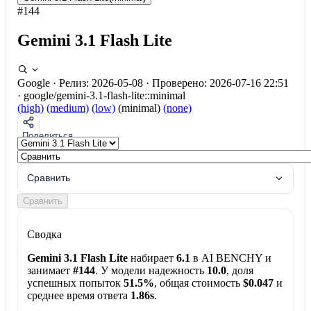
#144
Gemini 3.1 Flash Lite
Google
·
Релиз: 2026-05-08
·
Проверено: 2026-07-16 22:51
·
google/gemini-3.1-flash-lite::minimal
(high)
(medium)
(low)
(minimal)
(none)
Поделиться
Сравнить
Сравнить
Сводка
Gemini 3.1 Flash Lite
набирает
6.1
в AI BENCHY и
занимает
#144
. У модели надежность
10.0
, доля
успешных попыток
51.5%
, общая стоимость
$0.047
и
среднее время ответа
1.86s
.