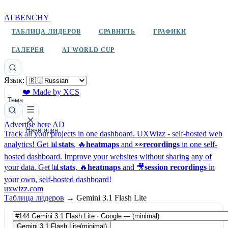
AI BENCHY
ТАБЛИЦА ЛИДЕРОВ
СРАВНИТЬ
ГРАФИКИ
ГАЛЕРЕЯ
AI WORLD CUP
Язык:
❤️ Made by XCS
Тема
Advertise here
AD
Навигация
Track all your projects in one dashboard.
UXWizz - self-hosted web
analytics!
Get 📊
stats
, 🔥
heatmaps
and 👀
recordings
in one self-
hosted dashboard.
Improve your websites without sharing any of
your data. Get 📊
stats
, 🔥
heatmaps
and 🎥
session recordings
in
your own, self-hosted dashboard!
uxwizz.com
Таблица лидеров
→
Gemini 3.1 Flash Lite
Gemini 3.1 Flash Lite
(minimal)