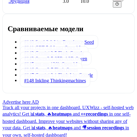
Эрудиция
3.0
10.0
Сравниваемые модели
#140 Seed-2.0-Lite
Bytedance Seed
#141 GPT-5.6 Luna
OpenAI
#142 Gemini 2.5 Flash
Google
#143 Qwen3.5-35B-A3B
Qwen
#145 gpt-oss-120b
OpenAI
#146 Qwen3.7 Flash
Qwen
#147 Gemini 3.1 Flash Lite
Google
#148 Inkling
Thinkingmachines
Advertise here
AD
Track all your projects in one dashboard.
UXWizz - self-hosted web
analytics!
Get 📊
stats
, 🔥
heatmaps
and 👀
recordings
in one self-
hosted dashboard.
Improve your websites without sharing any of
your data. Get 📊
stats
, 🔥
heatmaps
and 🎥
session recordings
in
your own, self-hosted dashboard!