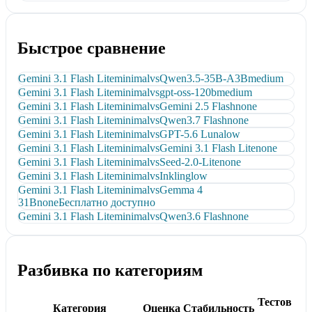
Быстрое сравнение
Gemini 3.1 Flash Lite
minimal
vs
Qwen3.5-35B-A3B
medium
Gemini 3.1 Flash Lite
minimal
vs
gpt-oss-120b
medium
Gemini 3.1 Flash Lite
minimal
vs
Gemini 2.5 Flash
none
Gemini 3.1 Flash Lite
minimal
vs
Qwen3.7 Flash
none
Gemini 3.1 Flash Lite
minimal
vs
GPT-5.6 Luna
low
Gemini 3.1 Flash Lite
minimal
vs
Gemini 3.1 Flash Lite
none
Gemini 3.1 Flash Lite
minimal
vs
Seed-2.0-Lite
none
Gemini 3.1 Flash Lite
minimal
vs
Inkling
low
Gemini 3.1 Flash Lite
minimal
vs
Gemma 4
31B
none
Бесплатно доступно
Gemini 3.1 Flash Lite
minimal
vs
Qwen3.6 Flash
none
Разбивка по категориям
Тестов
Категория
Оценка
Стабильность