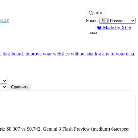
Ctrl K
Язык:
 CUP
❤️ Made by XCS
Тема
ed dashboard.
Improve your websites without sharing any of your data.
Сравнить
rk:
$0.307
vs
$0.742
.
Gemini 3 Flash Preview (medium)
быстрее: