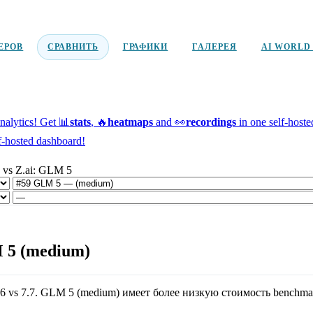
ЕРОВ
СРАВНИТЬ
ГРАФИКИ
ГАЛЕРЕЯ
AI WORLD
alytics!
Get 📊
stats
, 🔥
heatmaps
and 👀
recordings
in one self-host
f-hosted dashboard!
 vs Z.ai: GLM 5
M 5 (medium)
.6
vs
7.7
.
GLM 5 (medium)
имеет более низкую стоимость benchma