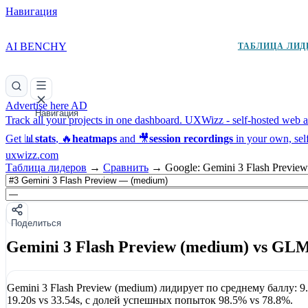
Навигация
AI BENCHY
ТАБЛИЦА ЛИД
Advertise here
AD
Навигация
Track all your projects in one dashboard.
UXWizz - self-hosted web an
Get 📊
stats
, 🔥
heatmaps
and 🎥
session recordings
in your own, sel
uxwizz.com
Таблица лидеров
→
Сравнить
→
Google: Gemini 3 Flash Preview
Поделиться
Gemini 3 Flash Preview (medium) vs GL
Gemini 3 Flash Preview (medium)
лидирует по среднему баллу:
9
19.20s
vs
33.54s
, с долей успешных попыток
98.5%
vs
78.8%
.