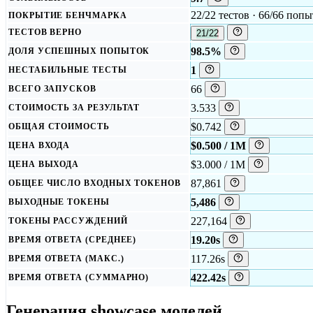
22/22 тестов · 66/66 поп
ПОКРЫТИЕ БЕНЧМАРКА
ТЕСТОВ ВЕРНО
21/22
98.5%
ДОЛЯ УСПЕШНЫХ ПОПЫТОК
1
НЕСТАБИЛЬНЫЕ ТЕСТЫ
66
ВСЕГО ЗАПУСКОВ
3.533
СТОИМОСТЬ ЗА РЕЗУЛЬТАТ
$0.742
ОБЩАЯ СТОИМОСТЬ
$0.500 / 1M
ЦЕНА ВХОДА
$3.000 / 1M
ЦЕНА ВЫХОДА
87,861
ОБЩЕЕ ЧИСЛО ВХОДНЫХ ТОКЕНОВ
5,486
ВЫХОДНЫЕ ТОКЕНЫ
227,164
ТОКЕНЫ РАССУЖДЕНИЙ
19.20s
ВРЕМЯ ОТВЕТА (СРЕДНЕЕ)
117.26s
ВРЕМЯ ОТВЕТА (МАКС.)
422.42s
ВРЕМЯ ОТВЕТА (СУММАРНО)
Генерация showcase моделей