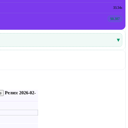
33.54s
$0.307
▾
Релиз: 2026-02-
е