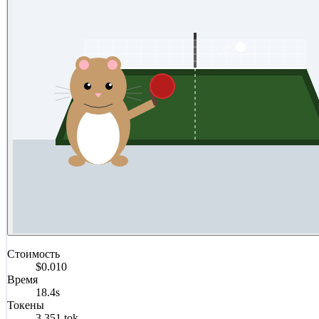
Стоимость
$0.010
Время
18.4s
Токены
3,351 tok