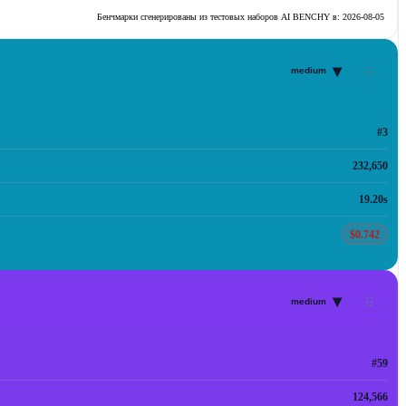
Бенчмарки сгенерированы из тестовых наборов AI BENCHY в:
2026-08-05
▾
medium
#3
232,650
19.20s
$0.742
▾
medium
#59
124,566