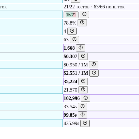
ыток
21/22 тестов · 63/66 попыток
15/21
78.8%
4
63
1.668
$0.307
$0.950 / 1M
$2.551 / 1M
35,224
21,570
102,996
33.54s
99.85s
435.99s