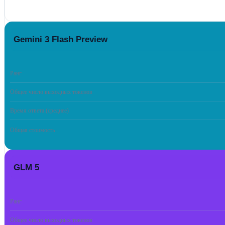
Gemini 3 Flash Preview
Ранг
Общее число выходных токенов
Время ответа (среднее)
Общая стоимость
GLM 5
Ранг
Общее число выходных токенов