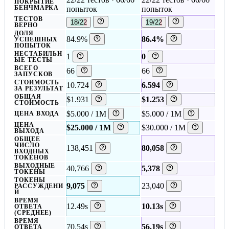
ПОКРЫТИЕ
БЕНЧМАРКА
попыток
попыток
ТЕСТОВ
18/22
19/22
ВЕРНО
ДОЛЯ
84.9%
86.4%
УСПЕШНЫХ
ПОПЫТОК
НЕСТАБИЛЬН
1
0
ЫЕ ТЕСТЫ
ВСЕГО
66
66
ЗАПУСКОВ
СТОИМОСТЬ
10.724
6.594
ЗА РЕЗУЛЬТАТ
ОБЩАЯ
$1.931
$1.253
СТОИМОСТЬ
$5.000 / 1M
$5.000 / 1M
ЦЕНА ВХОДА
ЦЕНА
$25.000 / 1M
$30.000 / 1M
ВЫХОДА
ОБЩЕЕ
ЧИСЛО
138,451
80,058
ВХОДНЫХ
ТОКЕНОВ
ВЫХОДНЫЕ
40,766
5,378
ТОКЕНЫ
ТОКЕНЫ
9,075
23,040
РАССУЖДЕНИ
Й
ВРЕМЯ
12.49s
10.13s
ОТВЕТА
(СРЕДНЕЕ)
ВРЕМЯ
70.54s
56.19s
ОТВЕТА