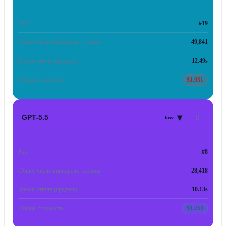
Ранг
#19
Общее число выходных токенов
49,841
Время ответа (среднее)
12.49s
Общая стоимость
$1.931
▾
GPT-5.5
low
Ранг
#8
Общее число выходных токенов
28,418
Время ответа (среднее)
10.13s
Общая стоимость
$1.253