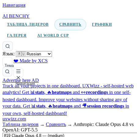
Навигация
AI BENCHY
ТАБЛИЦА ЛИДЕРОВ
СРАВНИТЬ
ГРАФИКИ
ГАЛЕРЕЯ
AI WORLD CUP
Язык:
❤️ Made by XCS
Тема
Advertise here
AD
Навигация
Track all your projects in one dashboard.
UXWizz - self-hosted web
analytics!
Get 📊
stats
, 🔥
heatmaps
and 👀
recordings
in one self-
hosted dashboard.
Improve your websites without sharing any of
your data. Get 📊
stats
, 🔥
heatmaps
and 🎥
session recordings
in
your own, self-hosted dashboard!
uxwizz.com
Таблица лидеров
→
Сравнить
→
Anthropic: Claude Opus 4.8 vs
OpenAI: GPT-5.5