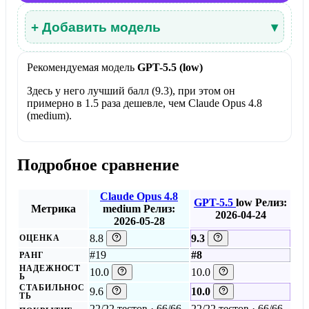
+ Добавить модель
▾
Рекомендуемая модель
GPT-5.5 (low)
Здесь у него лучший балл (9.3), при этом он
примерно в 1.5 раза дешевле, чем Claude Opus 4.8
(medium).
Подробное сравнение
Claude Opus 4.8
GPT-5.5
low
Релиз:
Метрика
medium
Релиз:
2026-04-24
2026-05-28
8.8
9.3
ОЦЕНКА
#19
#8
РАНГ
НАДЕЖНОСТ
10.0
10.0
Ь
СТАБИЛЬНОС
9.6
10.0
ТЬ
22/22 тестов · 66/66
22/22 тестов · 66/66