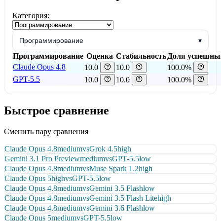
Категория:
Программирование
▾
Программирование
Оценка
Стабильность
Доля успешны
Claude Opus 4.8
10.0
10.0
100.0%
GPT-5.5
10.0
10.0
100.0%
Быстрое сравнение
Сменить пару сравнения
Claude Opus 4.8
medium
vs
Grok 4.5
high
Gemini 3.1 Pro Preview
medium
vs
GPT-5.5
low
Claude Opus 4.8
medium
vs
Muse Spark 1.2
high
Claude Opus 5
high
vs
GPT-5.5
low
Claude Opus 4.8
medium
vs
Gemini 3.5 Flash
low
Claude Opus 4.8
medium
vs
Gemini 3.5 Flash Lite
high
Claude Opus 4.8
medium
vs
Gemini 3.6 Flash
low
Claude Opus 5
medium
vs
GPT-5.5
low