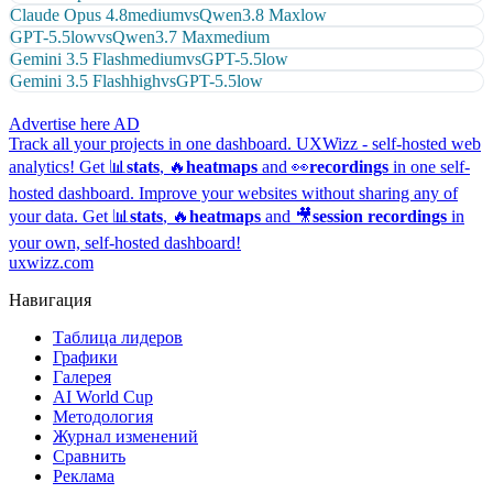
Claude Opus 4.8
medium
vs
Qwen3.8 Max
low
GPT-5.5
low
vs
Qwen3.7 Max
medium
Gemini 3.5 Flash
medium
vs
GPT-5.5
low
Gemini 3.5 Flash
high
vs
GPT-5.5
low
Advertise here
AD
Track all your projects in one dashboard.
UXWizz - self-hosted web
analytics!
Get 📊
stats
, 🔥
heatmaps
and 👀
recordings
in one self-
hosted dashboard.
Improve your websites without sharing any of
your data. Get 📊
stats
, 🔥
heatmaps
and 🎥
session recordings
in
your own, self-hosted dashboard!
uxwizz.com
Навигация
Таблица лидеров
Графики
Галерея
AI World Cup
Методология
Журнал изменений
Сравнить
Реклама