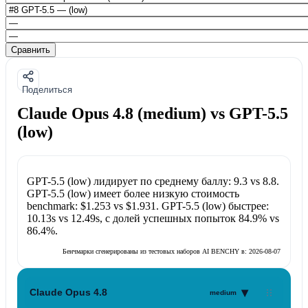
Сравнить
Поделиться
Claude Opus 4.8 (medium) vs GPT-5.5
(low)
GPT-5.5 (low)
лидирует по среднему баллу:
9.3
vs
8.8
.
GPT-5.5 (low)
имеет более низкую стоимость
benchmark:
$1.253
vs
$1.931
.
GPT-5.5 (low)
быстрее:
10.13s
vs
12.49s
, с долей успешных попыток
84.9%
vs
86.4%
.
Бенчмарки сгенерированы из тестовых наборов AI BENCHY в:
2026-08-07
▾
Claude Opus 4.8
medium