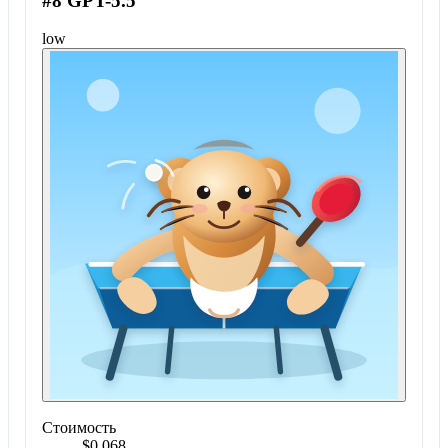
#8 GPT-5.5
low
Стоимость
$0.068