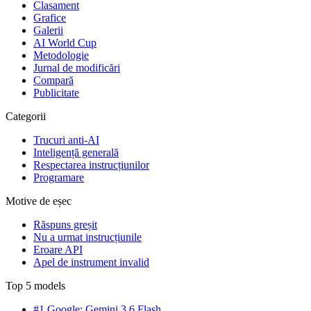
Clasament
Grafice
Galerii
AI World Cup
Metodologie
Jurnal de modificări
Compară
Publicitate
Categorii
Trucuri anti-AI
Inteligență generală
Respectarea instrucțiunilor
Programare
Motive de eșec
Răspuns greșit
Nu a urmat instrucțiunile
Eroare API
Apel de instrument invalid
Top 5 models
#1 Google: Gemini 3.6 Flash