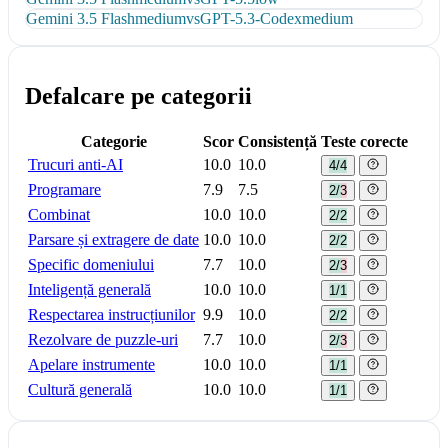
Gemini 3.5 Flash
medium
vs
GPT-5.3-Codex
medium
Defalcare pe categorii
Categorie
Scor
Consistență
Teste corecte
Trucuri anti-AI
10.0
10.0
4/4
Programare
7.9
7.5
2/3
Combinat
10.0
10.0
2/2
Parsare și extragere de date
10.0
10.0
2/2
Specific domeniului
7.7
10.0
2/3
Inteligență generală
10.0
10.0
1/1
Respectarea instrucțiunilor
9.9
10.0
2/2
Rezolvare de puzzle-uri
7.7
10.0
2/3
Apelare instrumente
10.0
10.0
1/1
Cultură generală
10.0
10.0
1/1