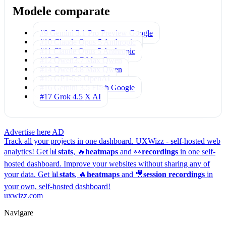
Modele comparate
#9 Gemini 3.1 Pro Preview
Google
#10 Claude Opus 5
Anthropic
#11 Claude Opus 5
Anthropic
#12 Qwen3.7 Max
Qwen
#14 Qwen3.8 Max
Qwen
#15 GPT-5.5
OpenAI
#16 Gemini 3.5 Flash
Google
#17 Grok 4.5
X AI
Advertise here
AD
Track all your projects in one dashboard.
UXWizz - self-hosted web
analytics!
Get 📊
stats
, 🔥
heatmaps
and 👀
recordings
in one self-
hosted dashboard.
Improve your websites without sharing any of
your data. Get 📊
stats
, 🔥
heatmaps
and 🎥
session recordings
in
your own, self-hosted dashboard!
uxwizz.com
Navigare