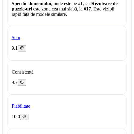
Specific domeniului
, unde este pe
#1
, iar
Rezolvare de
puzzle-uri
este zona cea mai slabă, la
#17
. Este vizibil
rapid față de modele similare.
Scor
9.1
Consistență
9.7
Fiabilitate
10.0