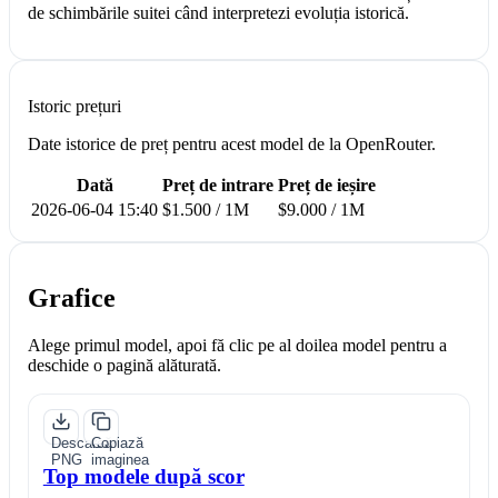
de schimbările suitei când interpretezi evoluția istorică.
Istoric prețuri
Date istorice de preț pentru acest model de la OpenRouter.
Dată
Preț de intrare
Preț de ieșire
2026-06-04 15:40
$1.500 / 1M
$9.000 / 1M
Grafice
Alege primul model, apoi fă clic pe al doilea model pentru a
deschide o pagină alăturată.
Descarcă
Copiază
PNG
imaginea
Top modele după scor