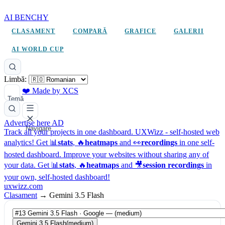
AI BENCHY
CLASAMENT
COMPARĂ
GRAFICE
GALERII
AI WORLD CUP
Limbă:
❤️ Made by XCS
Temă
Advertise here
AD
Navigare
Track all your projects in one dashboard.
UXWizz - self-hosted web
analytics!
Get 📊
stats
, 🔥
heatmaps
and 👀
recordings
in one self-
hosted dashboard.
Improve your websites without sharing any of
your data. Get 📊
stats
, 🔥
heatmaps
and 🎥
session recordings
in
your own, self-hosted dashboard!
uxwizz.com
Clasament
→
Gemini 3.5 Flash
Gemini 3.5 Flash
(medium)