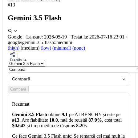
#13
Gemini 3.5 Flash
Google
·
Lansare: 2026-05-19
·
Testat la: 2026-07-16 23:01
·
google/gemini-3.5-flash::medium
(high)
(medium)
(low)
(minimal)
(none)
Distribuie
Compară
Compară
Rezumat
Gemini 3.5 Flash
obține
9.1
pe AI BENCHY și este pe
#13
. Are fiabilitate
10.0
, rată de reușită
87.9%
, cost total
$0.642
și timp mediu de răspuns
8.20s
.
Ce face Gemini 3.5 Flash unic:
Se remarcă cel mai mult la