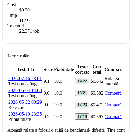
Cost
$0.201
Timp
112.9s
Tokenuri
22,371 tok
Istoric rulări
Teste
Cost
Testat la
Scor
Fiabilitate
Compară
corecte
total
2026-07-16 23:01
Rularea
9.1
10.0
$0.642
19/22
Test nou adăugat
curentă
2026-06-04 14:03
9.0
10.0
$0.582
Compară
18/21
Test nou adăugat
2026-05-22 00:29
9.0
10.0
$0.472
Compară
17/20
Retestare
2026-05-19 23:35
9.2
10.0
$0.393
Compară
17/19
Prima rulare
Această rulare a folosit o suită de benchmark diferită. Ține cont