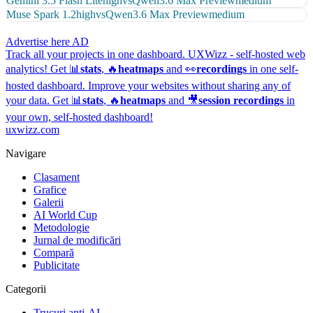
Gemini 3.5 Flash Lite
high
vs
Qwen3.6 Max Preview
medium
Muse Spark 1.2
high
vs
Qwen3.6 Max Preview
medium
Advertise here
AD
Track all your projects in one dashboard.
UXWizz - self-hosted web
analytics!
Get 📊
stats
, 🔥
heatmaps
and 👀
recordings
in one self-
hosted dashboard.
Improve your websites without sharing any of
your data. Get 📊
stats
, 🔥
heatmaps
and 🎥
session recordings
in
your own, self-hosted dashboard!
uxwizz.com
Navigare
Clasament
Grafice
Galerii
AI World Cup
Metodologie
Jurnal de modificări
Compară
Publicitate
Categorii
Trucuri anti-AI