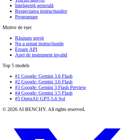
Inteligență generală
Respectarea instrucțiunilor
Programare
Motive de eșec
Răspuns greșit
Nu a urmat instrucțiunile
Eroare API
Apel de instrument invalid
Top 5 models
#1 Google: Gemini 3.6 Flash
#2 Google: Gemini 3.6 Flash
#3 Google: Gemini 3 Flash Preview
#4 Google: Gemini 3.5 Flash
#5 OpenAI: GPT-5.6 Sol
© 2026 AI BENCHY. All rights reserved.