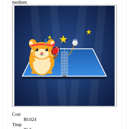
medium
Cost
$0.024
Timp