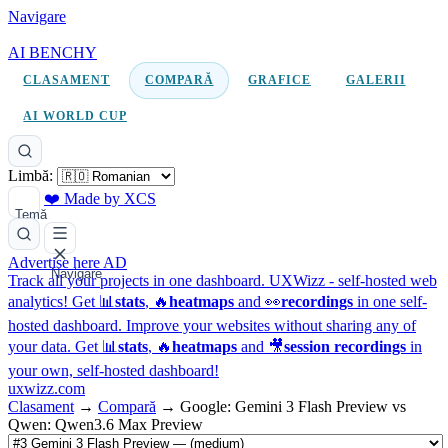
Navigare
AI BENCHY
CLASAMENT
COMPARĂ
GRAFICE
GALERII
AI WORLD CUP
Limbă:
❤️ Made by XCS
Temă
Advertise here
AD
Navigare
Track all your projects in one dashboard.
UXWizz - self-hosted web
analytics!
Get 📊
stats
, 🔥
heatmaps
and 👀
recordings
in one self-
hosted dashboard.
Improve your websites without sharing any of
your data. Get 📊
stats
, 🔥
heatmaps
and 🎥
session recordings
in
your own, self-hosted dashboard!
uxwizz.com
Clasament
→
Compară
→
Google: Gemini 3 Flash Preview vs
Qwen: Qwen3.6 Max Preview