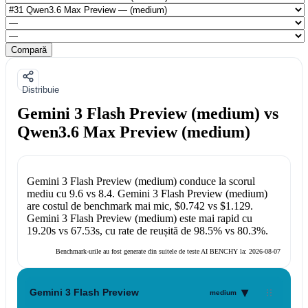
Compară
Distribuie
Gemini 3 Flash Preview (medium) vs
Qwen3.6 Max Preview (medium)
Gemini 3 Flash Preview (medium)
conduce la scorul
mediu cu
9.6
vs
8.4
.
Gemini 3 Flash Preview (medium)
are costul de benchmark mai mic,
$0.742
vs
$1.129
.
Gemini 3 Flash Preview (medium)
este mai rapid cu
19.20s
vs
67.53s
, cu rate de reușită de
98.5%
vs
80.3%
.
Benchmark-urile au fost generate din suitele de teste AI BENCHY la:
2026-08-07
▾
Gemini 3 Flash Preview
medium