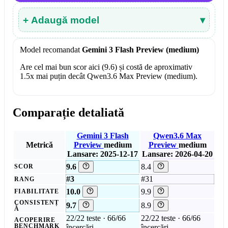
+ Adaugă model
▾
Model recomandat
Gemini 3 Flash Preview (medium)
Are cel mai bun scor aici (9.6) și costă de aproximativ
1.5x mai puțin decât Qwen3.6 Max Preview (medium).
Comparație detaliată
Gemini 3 Flash
Qwen3.6 Max
Metrică
Preview
medium
Preview
medium
Lansare: 2025-12-17
Lansare: 2026-04-20
9.6
8.4
SCOR
#3
#31
RANG
10.0
9.9
FIABILITATE
CONSISTENȚ
9.7
8.9
Ă
22/22 teste · 66/66
22/22 teste · 66/66
ACOPERIRE
BENCHMARK
încercări
încercări