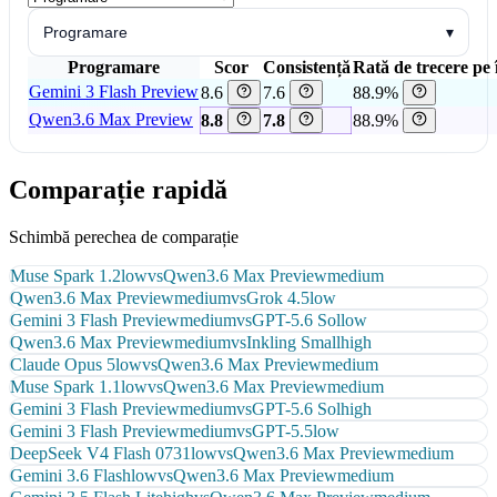
Programare
▾
Programare
Scor
Consistență
Rată de trecere pe 
Gemini 3 Flash Preview
8.6
7.6
88.9%
Qwen3.6 Max Preview
8.8
7.8
88.9%
Comparație rapidă
Schimbă perechea de comparație
Muse Spark 1.2
low
vs
Qwen3.6 Max Preview
medium
Qwen3.6 Max Preview
medium
vs
Grok 4.5
low
Gemini 3 Flash Preview
medium
vs
GPT-5.6 Sol
low
Qwen3.6 Max Preview
medium
vs
Inkling Small
high
Claude Opus 5
low
vs
Qwen3.6 Max Preview
medium
Muse Spark 1.1
low
vs
Qwen3.6 Max Preview
medium
Gemini 3 Flash Preview
medium
vs
GPT-5.6 Sol
high
Gemini 3 Flash Preview
medium
vs
GPT-5.5
low
DeepSeek V4 Flash 0731
low
vs
Qwen3.6 Max Preview
medium
Gemini 3.6 Flash
low
vs
Qwen3.6 Max Preview
medium