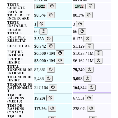
TESTE
21/22
16/22
CORECTE
RATĂ DE
98.5%
80.3%
TRECERE PE
ÎNCERCARE
TESTE
1
3
INSTABILE
RULĂRI
66
66
TOTALE
COST PER
3.533
8.173
REZULTAT
$0.742
$1.129
COST TOTAL
PREȚ DE
$0.500 / 1M
$1.028 / 1M
INTRARE
PREȚ DE
$3.000 / 1M
$6.162 / 1M
IEȘIRE
TOTAL
87,861
79,240
TOKENURI DE
INTRARE
TOKENURI DE
5,486
5,098
IEȘIRE
TOKENURI DE
227,164
164,842
RAȚIONAMEN
T
TIMP DE
19.20s
67.53s
RĂSPUNS
(MEDIU)
TIMP DE
117.26s
238.07s
RĂSPUNS
(MAXIM)
TIMP DE