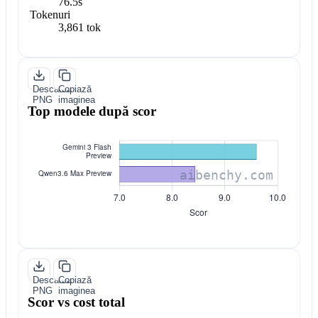
76.5s
Tokenuri
3,861 tok
Descarcă
Copiază
PNG
imaginea
Top modele după scor
Descarcă
Copiază
PNG
imaginea
Scor vs cost total