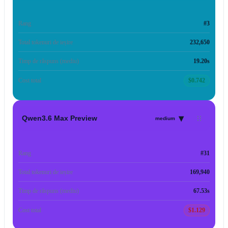
Rang
#3
Total tokenuri de ieșire
232,650
Timp de răspuns (mediu)
19.20s
Cost total
$0.742
▾
Qwen3.6 Max Preview
medium
Rang
#31
Total tokenuri de ieșire
169,940
Timp de răspuns (mediu)
67.53s
Cost total
$1.129