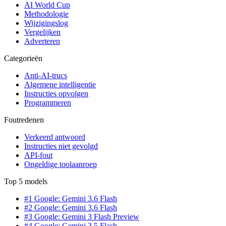
AI World Cup
Methodologie
Wijzigingslog
Vergelijken
Adverteren
Categorieën
Anti-AI-trucs
Algemene intelligentie
Instructies opvolgen
Programmeren
Foutredenen
Verkeerd antwoord
Instructies niet gevolgd
API-fout
Ongeldige toolaanroep
Top 5 models
#1 Google: Gemini 3.6 Flash
#2 Google: Gemini 3.6 Flash
#3 Google: Gemini 3 Flash Preview
#4 Google: Gemini 3.5 Flash