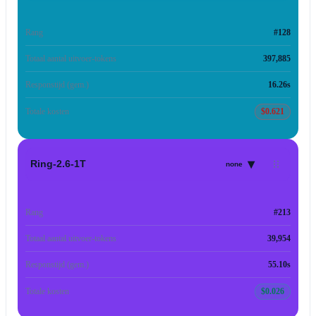
Rang
#128
Totaal aantal uitvoer-tokens
397,885
Responstijd (gem.)
16.26s
Totale kosten
$0.621
▾
Ring-2.6-1T
none
Rang
#213
Totaal aantal uitvoer-tokens
39,954
Responstijd (gem.)
55.10s
Totale kosten
$0.026