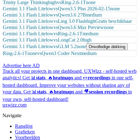
Trinity Large Thinking
high
vs
Ring-2.6-1T
none
Gemini 3.1 Flash Lite
low
vs
Qwen3.5 Plus 2026-02-15
none
Gemini 3.1 Flash Lite
low
vs
Qwen3.6 27B
medium
Gemini 3.1 Flash Lite
low
vs
Ling 3.0 Flash
high
Gratis beschikbaar
Gemini 3.1 Flash Lite
low
vs
Qwen3.6 Max Preview
none
Gemini 3.1 Flash Lite
low
vs
Ring-2.6-1T
medium
Gemini 3.1 Flash Lite
low
vs
LongCat 2.0
high
Gemini 3.1 Flash Lite
low
vs
GLM 5.2
none
Onvolledige dekking
Ring-2.6-1T
none
vs
Qwen3 Coder Next
medium
Advertise here
AD
Track all your projects in one dashboard.
UXWizz - self-hosted web
analytics!
Get 📊
stats
, 🔥
heatmaps
and 👀
recordings
in one self-
hosted dashboard.
Improve your websites without sharing any of
your data. Get 📊
stats
, 🔥
heatmaps
and 🎥
session recordings
in
your own, self-hosted dashboard!
uxwizz.com
Navigatie
Ranglijst
Grafieken
Voorbeelden