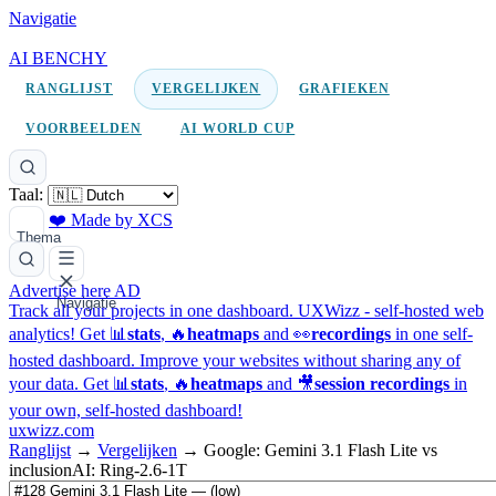
Navigatie
AI BENCHY
RANGLIJST
VERGELIJKEN
GRAFIEKEN
VOORBEELDEN
AI WORLD CUP
Taal:
❤️ Made by XCS
Thema
Advertise here
AD
Navigatie
Track all your projects in one dashboard.
UXWizz - self-hosted web
analytics!
Get 📊
stats
, 🔥
heatmaps
and 👀
recordings
in one self-
hosted dashboard.
Improve your websites without sharing any of
your data. Get 📊
stats
, 🔥
heatmaps
and 🎥
session recordings
in
your own, self-hosted dashboard!
uxwizz.com
Ranglijst
→
Vergelijken
→
Google: Gemini 3.1 Flash Lite vs
inclusionAI: Ring-2.6-1T