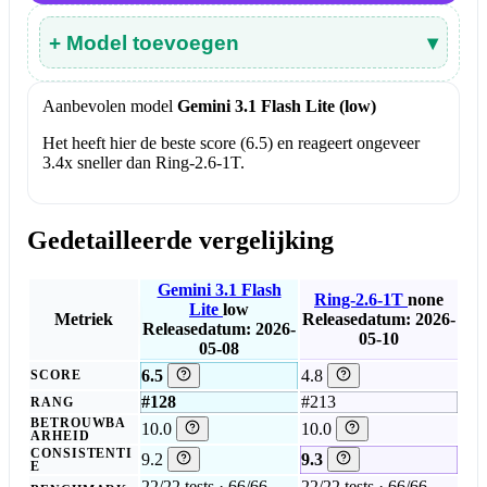
+ Model toevoegen
▾
Aanbevolen model
Gemini 3.1 Flash Lite (low)
Het heeft hier de beste score (6.5) en reageert ongeveer
3.4x sneller dan Ring-2.6-1T.
Gedetailleerde vergelijking
Gemini 3.1 Flash
Ring-2.6-1T
none
Lite
low
Metriek
Releasedatum: 2026-
Releasedatum: 2026-
05-10
05-08
6.5
4.8
SCORE
#128
#213
RANG
BETROUWBA
10.0
10.0
ARHEID
CONSISTENTI
9.2
9.3
E
22/22 tests · 66/66
22/22 tests · 66/66