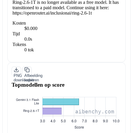
Ring-2.6-1T is no longer available as a free model. It has
transitioned to a paid model. Continue using it here:
https://openrouter.ai/inclusionai/ring-2.6-1t
Kosten
$0.000
Tijd
0.0s
Tokens
0 tok
PNG
Afbeelding
downloaden
kopiëren
Topmodellen op score