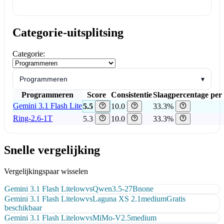
Categorie-uitsplitsing
Categorie:
Programmeren
▾
Programmeren
Score
Consistentie
Slaagpercentage per
Gemini 3.1 Flash Lite
5.5
10.0
33.3%
Ring-2.6-1T
5.3
10.0
33.3%
Snelle vergelijking
Vergelijkingspaar wisselen
Gemini 3.1 Flash Lite
low
vs
Qwen3.5-27B
none
Gemini 3.1 Flash Lite
low
vs
Laguna XS 2.1
medium
Gratis
beschikbaar
Gemini 3.1 Flash Lite
low
vs
MiMo-V2.5
medium