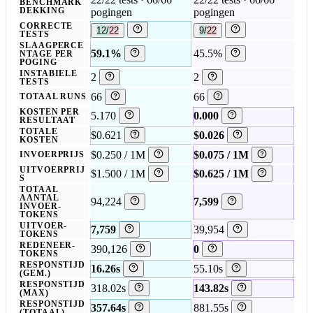
BENCHMARK
DEKKING
pogingen
pogingen
CORRECTE
12/22
9/22
TESTS
SLAAGPERCE
59.1%
45.5%
NTAGE PER
POGING
INSTABIELE
2
2
TESTS
66
66
TOTAAL RUNS
KOSTEN PER
5.170
0.000
RESULTAAT
TOTALE
$0.621
$0.026
KOSTEN
$0.250 / 1M
$0.075 / 1M
INVOERPRIJS
UITVOERPRIJ
$1.500 / 1M
$0.625 / 1M
S
TOTAAL
AANTAL
94,224
7,599
INVOER-
TOKENS
UITVOER-
7,759
39,954
TOKENS
REDENEER-
390,126
0
TOKENS
RESPONSTIJD
16.26s
55.10s
(GEM.)
RESPONSTIJD
318.02s
143.82s
(MAX)
RESPONSTIJD
357.64s
881.55s
(TOTAAL)