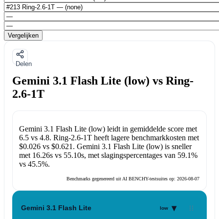
Vergelijken
Delen
Gemini 3.1 Flash Lite (low) vs Ring-
2.6-1T
Gemini 3.1 Flash Lite (low)
leidt in gemiddelde score met
6.5
vs
4.8
.
Ring-2.6-1T
heeft lagere benchmarkkosten met
$0.026
vs
$0.621
.
Gemini 3.1 Flash Lite (low)
is sneller
met
16.26s
vs
55.10s
, met slagingspercentages van
59.1%
vs
45.5%
.
Benchmarks gegenereerd uit AI BENCHY-testsuites op:
2026-08-07
▾
Gemini 3.1 Flash Lite
low