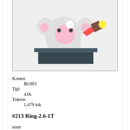
Kosten
$0.003
Tijd
4.0s
Tokens
1,479 tok
#213 Ring-2.6-1T
none