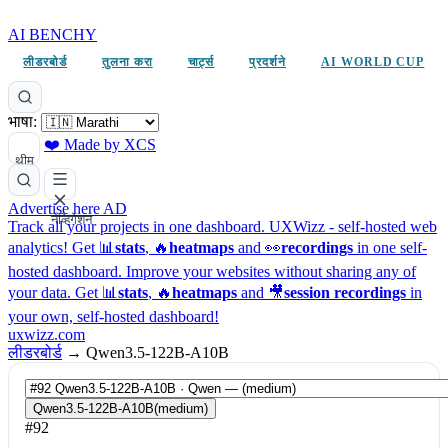
AI BENCHY
लीडरबोर्ड
तुलना करा
चार्ट्स
प्रदर्शने
AI WORLD CUP
भाषा:
❤️ Made by XCS
थीम
Advertise here
AD
नेव्हिगेशन
Track all your projects in one dashboard.
UXWizz - self-hosted web
analytics!
Get 📊
stats
, 🔥
heatmaps
and 👀
recordings
in one self-
hosted dashboard.
Improve your websites without sharing any of
your data. Get 📊
stats
, 🔥
heatmaps
and 🎥
session recordings
in
your own, self-hosted dashboard!
uxwizz.com
लीडरबोर्ड
→
Qwen3.5-122B-A10B
Qwen3.5-122B-A10B
(medium)
#92