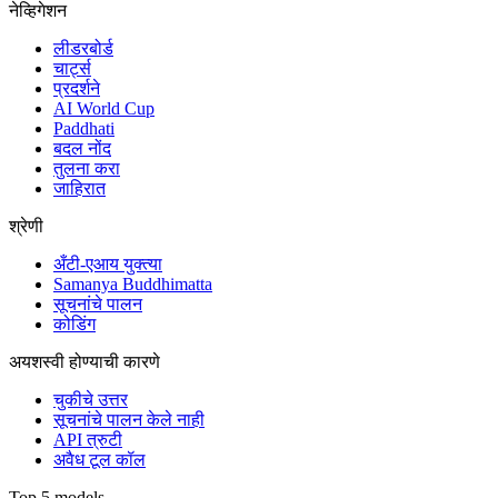
नेव्हिगेशन
लीडरबोर्ड
चार्ट्स
प्रदर्शने
AI World Cup
Paddhati
बदल नोंद
तुलना करा
जाहिरात
श्रेणी
अँटी-एआय युक्त्या
Samanya Buddhimatta
सूचनांचे पालन
कोडिंग
अयशस्वी होण्याची कारणे
चुकीचे उत्तर
सूचनांचे पालन केले नाही
API त्रुटी
अवैध टूल कॉल
Top 5 models