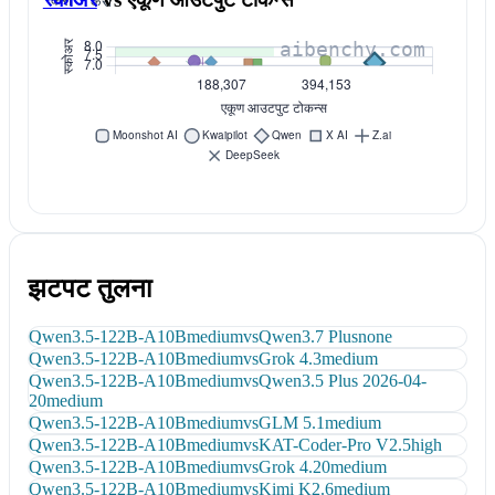
करा
करा
झटपट तुलना
Qwen3.5-122B-A10B
medium
vs
Qwen3.7 Plus
none
Qwen3.5-122B-A10B
medium
vs
Grok 4.3
medium
Qwen3.5-122B-A10B
medium
vs
Qwen3.5 Plus 2026-04-
20
medium
Qwen3.5-122B-A10B
medium
vs
GLM 5.1
medium
Qwen3.5-122B-A10B
medium
vs
KAT-Coder-Pro V2.5
high
Qwen3.5-122B-A10B
medium
vs
Grok 4.20
medium
Qwen3.5-122B-A10B
medium
vs
Kimi K2.6
medium