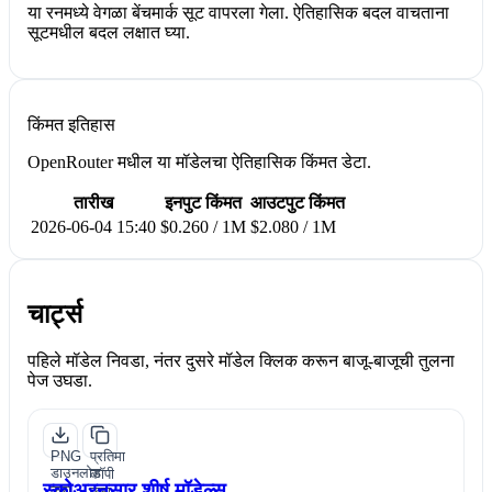
या रनमध्ये वेगळा बेंचमार्क सूट वापरला गेला. ऐतिहासिक बदल वाचताना
सूटमधील बदल लक्षात घ्या.
किंमत इतिहास
OpenRouter मधील या मॉडेलचा ऐतिहासिक किंमत डेटा.
तारीख
इनपुट किंमत
आउटपुट किंमत
2026-06-04 15:40
$0.260 / 1M
$2.080 / 1M
चार्ट्स
पहिले मॉडेल निवडा, नंतर दुसरे मॉडेल क्लिक करून बाजू-बाजूची तुलना
पेज उघडा.
PNG
प्रतिमा
डाउनलोड
कॉपी
स्कोअरनुसार शीर्ष मॉडेल्स
करा
करा