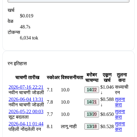
खर्च
$0.019
वेळ
48.7s
टोकन्स
6,034 tok
रन इतिहास
बरोबर
एकूण
तुलना
चाचणी तारीख
स्कोअर
विश्वसनीयता
चाचण्या
खर्च
करा
2026-07-16 22:21
$1.046
सध्याची
7.1
10.0
14/22
नवीन चाचणी जोडली
↓
रन
2026-06-04 13:31
$0.588
तुलना
7.8
10.0
14/21
नवीन चाचणी जोडली
↓
करा
2026-05-22 00:03
तुलना
7.7
10.0
$0.650
13/20
सूट बदलला
करा
2026-04-11 01:44
तुलना
8.1
लागू नाही
$0.528
13/18
पहिली नोंदलेली रन
करा