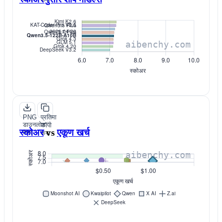
PNG
प्रतिमा
डाउनलोड
कॉपी
स्कोअर
vs
एकूण खर्च
करा
करा