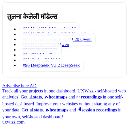
तुलना केलेली मॉडेल्स
#88 Kimi K2.6
Moonshot AI
#89 KAT-Coder-Pro V2.5
Kwaipilot
#90 Qwen3.5 Plus 2026-04-20
Qwen
#91 Qwen3.7 Plus
Qwen
#93 Grok 4.3
X AI
#94 GLM 5.1
Z.ai
#95 Grok 4.20
X AI
#96 DeepSeek V3.2
DeepSeek
Advertise here
AD
Track all your projects in one dashboard.
UXWizz - self-hosted web
analytics!
Get 📊
stats
, 🔥
heatmaps
and 👀
recordings
in one self-
hosted dashboard.
Improve your websites without sharing any of
your data. Get 📊
stats
, 🔥
heatmaps
and 🎥
session recordings
in
your own, self-hosted dashboard!
uxwizz.com