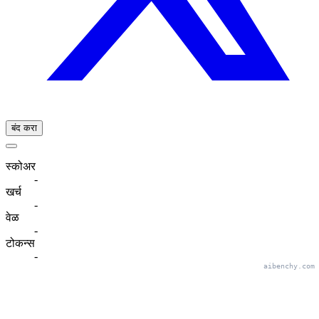
बंद करा
स्कोअर
-
खर्च
-
वेळ
-
टोकन्स
-