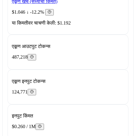
एकूण खर्च (सध्याची किंमत)
$1.046
↓ -12.2%
या किमतीवर चाचणी केली: $1.192
एकूण आउटपुट टोकन्स
487,218
एकूण इनपुट टोकन्स
124,771
इनपुट किंमत
$0.260 / 1M