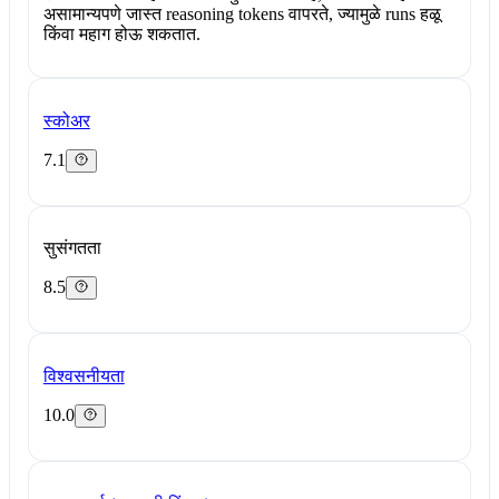
असामान्यपणे जास्त reasoning tokens वापरते, ज्यामुळे runs हळू
किंवा महाग होऊ शकतात.
स्कोअर
7.1
सुसंगतता
8.5
विश्वसनीयता
10.0