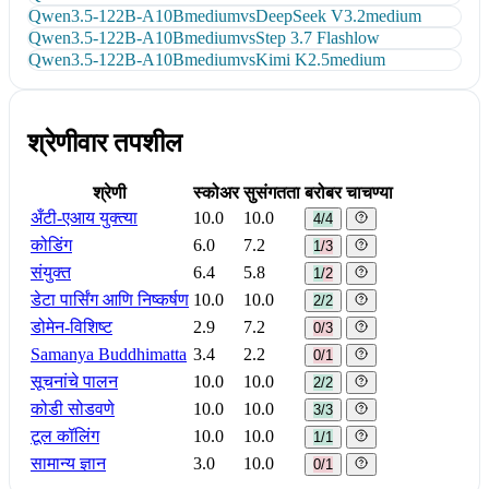
Qwen3.5-122B-A10B
medium
vs
DeepSeek V3.2
medium
Qwen3.5-122B-A10B
medium
vs
Step 3.7 Flash
low
Qwen3.5-122B-A10B
medium
vs
Kimi K2.5
medium
श्रेणीवार तपशील
श्रेणी
स्कोअर
सुसंगतता
बरोबर चाचण्या
अँटी-एआय युक्त्या
10.0
10.0
4/4
कोडिंग
6.0
7.2
1/3
संयुक्त
6.4
5.8
1/2
डेटा पार्सिंग आणि निष्कर्षण
10.0
10.0
2/2
डोमेन-विशिष्ट
2.9
7.2
0/3
Samanya Buddhimatta
3.4
2.2
0/1
सूचनांचे पालन
10.0
10.0
2/2
कोडी सोडवणे
10.0
10.0
3/3
टूल कॉलिंग
10.0
10.0
1/1
सामान्य ज्ञान
3.0
10.0
0/1