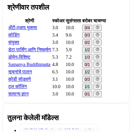
श्रेणीवार तपशील
श्रेणी
स्कोअर
सुसंगतता
बरोबर चाचण्या
अँटी-एआय युक्त्या
3.0
10.0
0/4
कोडिंग
3.4
9.6
0/3
संयुक्त
3.0
10.0
0/2
डेटा पार्सिंग आणि निष्कर्षण
7.3
5.9
1/2
डोमेन-विशिष्ट
5.3
7.2
1/3
Samanya Buddhimatta
4.8
10.0
0/1
सूचनांचे पालन
6.5
10.0
1/2
कोडी सोडवणे
3.1
10.0
0/3
टूल कॉलिंग
10.0
10.0
1/1
सामान्य ज्ञान
3.0
10.0
0/1
तुलना केलेली मॉडेल्स
#217 KAT-Coder-Air V2.5
Kwaipilot