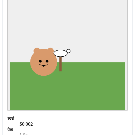
खर्च
$0.002
वेळ
1.8s