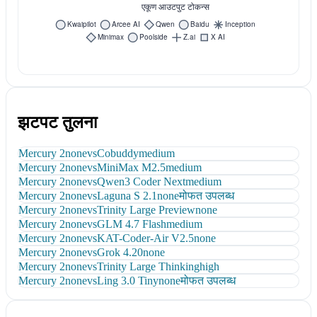
झटपट तुलना
Mercury 2
none
vs
Cobuddy
medium
Mercury 2
none
vs
MiniMax M2.5
medium
Mercury 2
none
vs
Qwen3 Coder Next
medium
Mercury 2
none
vs
Laguna S 2.1
none
मोफत उपलब्ध
Mercury 2
none
vs
Trinity Large Preview
none
Mercury 2
none
vs
GLM 4.7 Flash
medium
Mercury 2
none
vs
KAT-Coder-Air V2.5
none
Mercury 2
none
vs
Grok 4.20
none
Mercury 2
none
vs
Trinity Large Thinking
high
Mercury 2
none
vs
Ling 3.0 Tiny
none
मोफत उपलब्ध