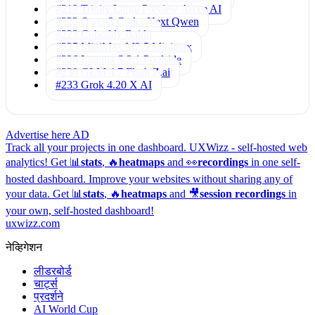
#218 Trinity Large Preview
Arcee AI
#222 Qwen3 Coder Next
Qwen
#223 Cobuddy
Baidu
#225 MiniMax M2.5
Minimax
#226 Laguna S 2.1
Poolside
#230 GLM 4.7 Flash
Z.ai
#233 Grok 4.20
X AI
Advertise here
AD
Track all your projects in one dashboard.
UXWizz - self-hosted web
analytics!
Get 📊
stats
, 🔥
heatmaps
and 👀
recordings
in one self-
hosted dashboard.
Improve your websites without sharing any of
your data. Get 📊
stats
, 🔥
heatmaps
and 🎥
session recordings
in
your own, self-hosted dashboard!
uxwizz.com
नेव्हिगेशन
लीडरबोर्ड
चार्ट्स
प्रदर्शने
AI World Cup