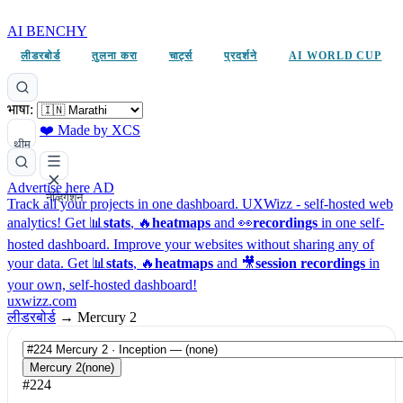
AI BENCHY
लीडरबोर्ड
तुलना करा
चार्ट्स
प्रदर्शने
AI WORLD CUP
भाषा:
❤️ Made by XCS
थीम
Advertise here
AD
नेव्हिगेशन
Track all your projects in one dashboard.
UXWizz - self-hosted web
analytics!
Get 📊
stats
, 🔥
heatmaps
and 👀
recordings
in one self-
hosted dashboard.
Improve your websites without sharing any of
your data. Get 📊
stats
, 🔥
heatmaps
and 🎥
session recordings
in
your own, self-hosted dashboard!
uxwizz.com
लीडरबोर्ड
→
Mercury 2
Mercury 2
(none)
#224