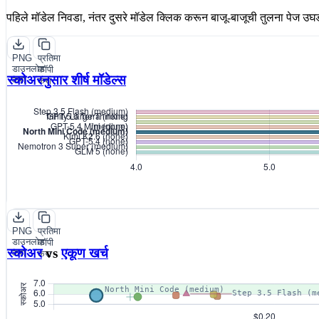
पहिले मॉडेल निवडा, नंतर दुसरे मॉडेल क्लिक करून बाजू-बाजूची तुलना पेज उघ
PNG
प्रतिमा
डाउनलोड
कॉपी
स्कोअरनुसार शीर्ष मॉडेल्स
करा
करा
PNG
प्रतिमा
डाउनलोड
कॉपी
स्कोअर
vs
एकूण खर्च
करा
करा