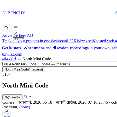
AI BENCHY
ल
Advertise here
AD
नेव्हिगेशन
Track all your projects in one dashboard.
UXWizz - self-hosted web an
Get 📊
stats
, 🔥
heatmaps
and 🎥
session recordings
in your own, sel
uxwizz.com
लीडरबोर्ड
→
North Mini Code
North Mini Code
(medium)
#164
North Mini Code
अपूर्ण कव्हरेज
Cohere
·
प्रकाशन: 2026-06-18
·
चाचणी तारीख: 2026-07-16 23:46
·
coh
(medium)
(none)