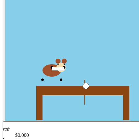
खर्च
$0.000