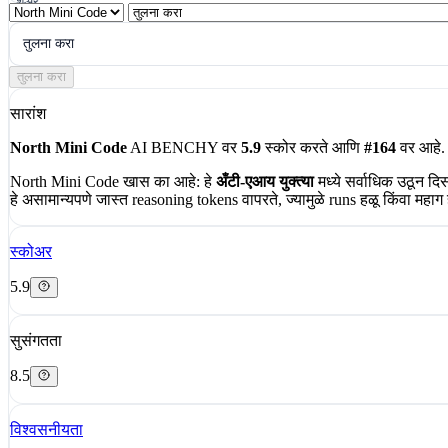
शेअर
तुलना करा
तुलना करा
सारांश
North Mini Code
AI BENCHY वर
5.9
स्कोर करते आणि
#164
वर आहे. 
North Mini Code खास का आहे:
हे
अँटी-एआय युक्त्या
मध्ये सर्वाधिक उठून दि
हे असामान्यपणे जास्त reasoning tokens वापरते, ज्यामुळे runs हळू किंवा मह
स्कोअर
5.9
सुसंगतता
8.5
विश्वसनीयता