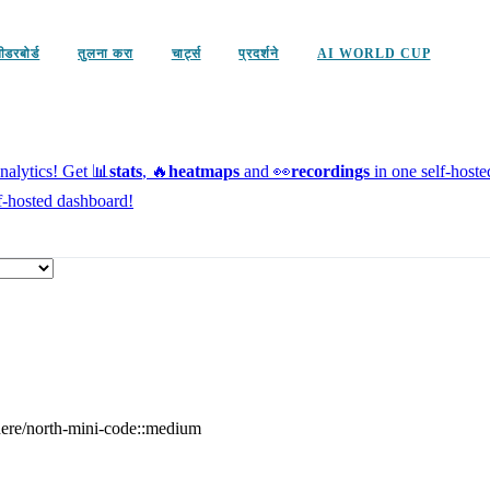
ीडरबोर्ड
तुलना करा
चार्ट्स
प्रदर्शने
AI WORLD CUP
alytics!
Get 📊
stats
, 🔥
heatmaps
and 👀
recordings
in one self-host
f-hosted dashboard!
ere/north-mini-code::medium