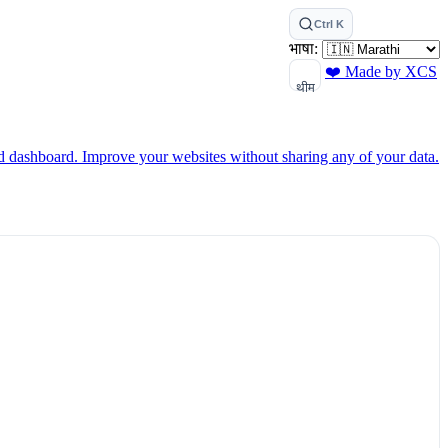
Ctrl K
भाषा:
❤️ Made by XCS
थीम
ed dashboard.
Improve your websites without sharing any of your data.