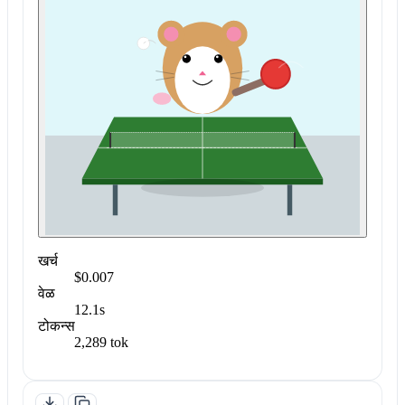
खर्च
$0.007
वेळ
12.1s
टोकन्स
2,289 tok