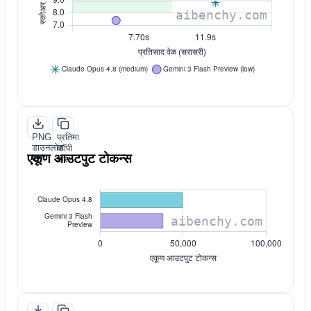
PNG
प्रतिमा
डाउनलोड
कॉपी
एकूण आउटपुट टोकन्स
करा
करा