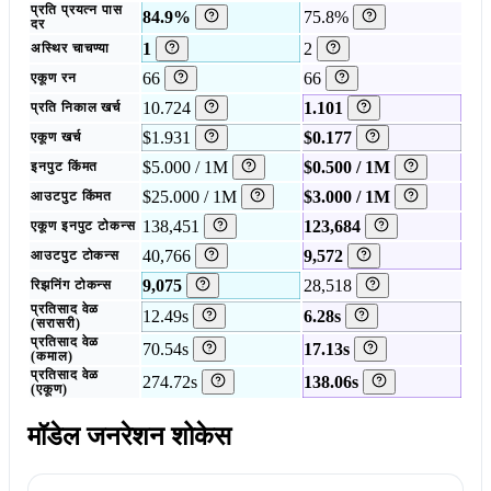
प्रति प्रयत्न पास
84.9%
75.8%
दर
1
2
अस्थिर चाचण्या
66
66
एकूण रन
10.724
1.101
प्रति निकाल खर्च
$1.931
$0.177
एकूण खर्च
$5.000 / 1M
$0.500 / 1M
इनपुट किंमत
$25.000 / 1M
$3.000 / 1M
आउटपुट किंमत
138,451
123,684
एकूण इनपुट टोकन्स
40,766
9,572
आउटपुट टोकन्स
9,075
28,518
रिझनिंग टोकन्स
प्रतिसाद वेळ
12.49s
6.28s
(सरासरी)
प्रतिसाद वेळ
70.54s
17.13s
(कमाल)
प्रतिसाद वेळ
274.72s
138.06s
(एकूण)
मॉडेल जनरेशन शोकेस