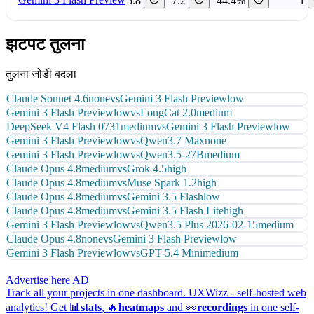
5.8
7.2
44.4%
1
झटपट तुलना
तुलना जोडी बदला
Claude Sonnet 4.6
none
vs
Gemini 3 Flash Preview
low
Gemini 3 Flash Preview
low
vs
LongCat 2.0
medium
DeepSeek V4 Flash 0731
medium
vs
Gemini 3 Flash Preview
low
Gemini 3 Flash Preview
low
vs
Qwen3.7 Max
none
Gemini 3 Flash Preview
low
vs
Qwen3.5-27B
medium
Claude Opus 4.8
medium
vs
Grok 4.5
high
Claude Opus 4.8
medium
vs
Muse Spark 1.2
high
Claude Opus 4.8
medium
vs
Gemini 3.5 Flash
low
Claude Opus 4.8
medium
vs
Gemini 3.5 Flash Lite
high
Gemini 3 Flash Preview
low
vs
Qwen3.5 Plus 2026-02-15
medium
Claude Opus 4.8
none
vs
Gemini 3 Flash Preview
low
Gemini 3 Flash Preview
low
vs
GPT-5.4 Mini
medium
Advertise here
AD
Track all your projects in one dashboard.
UXWizz - self-hosted web
analytics!
Get 📊
stats
, 🔥
heatmaps
and 👀
recordings
in one self-