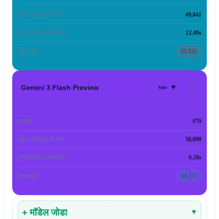
एकूण आउटपुट टोकन्स
49,841
प्रतिसाद वेळ (सरासरी)
12.49s
एकूण खर्च
$1.931
▾
Gemini 3 Flash Preview
low
क्रमांक
#79
एकूण आउटपुट टोकन्स
38,090
प्रतिसाद वेळ (सरासरी)
6.28s
एकूण खर्च
$0.177
+ मॉडेल जोडा
▾