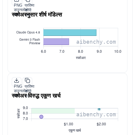
PNG
प्रतिमा
डाउनलोड
कॉपी
स्कोअरनुसार शीर्ष मॉडेल्स
करा
करा
PNG
प्रतिमा
डाउनलोड
कॉपी
स्कोअर विरुद्ध एकूण खर्च
करा
करा