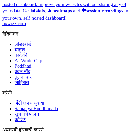
hosted dashboard.
Improve your websites without sharing any of
your data. Get 📊
stats
, 🔥
heatmaps
and 🎥
session recordings
in
your own, self-hosted dashboard!
uxwizz.com
नेव्हिगेशन
लीडरबोर्ड
चार्ट्स
प्रदर्शने
AI World Cup
Paddhati
बदल नोंद
तुलना करा
जाहिरात
श्रेणी
अँटी-एआय युक्त्या
Samanya Buddhimatta
सूचनांचे पालन
कोडिंग
अयशस्वी होण्याची कारणे