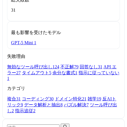
31
最も影響を受けたモデル
GPT-5 Mini
1
失敗理由
無効なツール呼び出し
124
不正解
79
回答なし
31
API エ
ラー
27
タイムアウト
5
余分な書式
1
指示に従っていない
1
カテゴリ
複合
31
コーディング
30
ドメイン特化
21
雑学
19
反AIト
リック
9
データ解析と抽出
8
パズル解決
7
ツール呼び出
し
2
指示追従
2