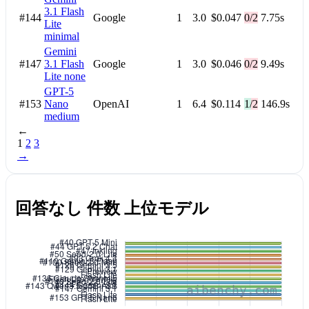
3.1 Flash
#144
Google
1
3.0
$0.047
0/2
7.75s
Lite
minimal
Gemini
#147
3.1 Flash
Google
1
3.0
$0.046
0/2
9.49s
Lite
none
GPT-5
#153
Nano
OpenAI
1
6.4
$0.114
1/2
146.9s
medium
←
1
2
3
→
回答なし 件数 上位モデル