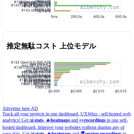
推定無駄コスト 上位モデル
Advertise here
AD
Track all your projects in one dashboard.
UXWizz - self-hosted web
analytics!
Get 📊
stats
, 🔥
heatmaps
and 👀
recordings
in one self-
hosted dashboard.
Improve your websites without sharing any of
your data. Get 📊
stats
, 🔥
heatmaps
and 🎥
session recordings
in