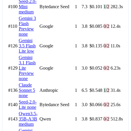
Seed-2.0-
#100
Mini
Bytedance Seed
1
7.3
$0.101
1/2
282.3s
medium
Gemini 3
Flash
#110
Google
1
3.8
$0.085
0/2
12.4s
Preview
none
Gemini
#126
3.5 Flash
Google
1
3.8
$0.135
0/2
11.0s
Lite
low
Gemini
3.1 Flash
#129
Lite
Google
1
3.0
$0.052
0/2
6.23s
Preview
none
Claude
#136
Sonnet 5
Anthropic
1
6.5
$0.548
1/2
31.4s
none
Seed-2.0-
#140
Bytedance Seed
1
3.0
$0.066
0/2
25.6s
Lite
none
Qwen3.5-
#143
35B-A3B
Qwen
1
3.8
$0.837
0/2
512.8s
medium
Gemini