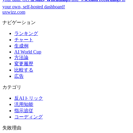
your own, self-hosted dashboard!
uxwizz.com
ナビゲーション
ランキング
チャート
生成例
AI World Cup
方法論
変更履歴
比較する
広告
カテゴリ
反AIトリック
汎用知能
指示追従
コーディング
失敗理由