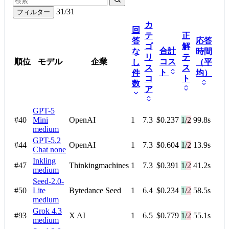
31/31
フィルター
カ
回
テ
正
答
応答
ゴ
解
合計
な
時間
リ
テ
順位
モデル
企業
コス
し
（平
ス
ス
ト
件
均）
コ
ト
数
ア
GPT-5
#40
Mini
OpenAI
1
7.3
$0.237
1/2
99.8s
medium
GPT-5.2
#44
OpenAI
1
7.3
$0.604
1/2
13.9s
Chat
none
Inkling
#47
Thinkingmachines
1
7.3
$0.391
1/2
41.2s
medium
Seed-2.0-
#50
Lite
Bytedance Seed
1
6.4
$0.234
1/2
58.5s
medium
Grok 4.3
#93
X AI
1
6.5
$0.779
1/2
55.1s
medium