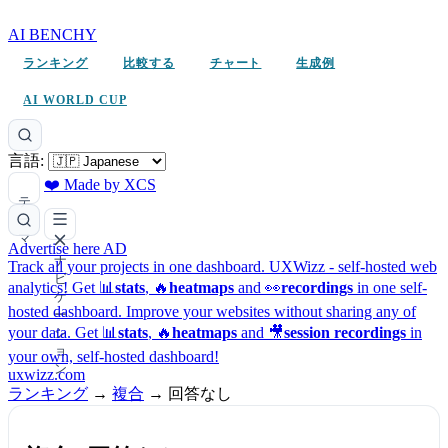
AI BENCHY
ランキング
比較する
チャート
生成例
AI WORLD CUP
言語:
❤️ Made by XCS
テ
ー
マ
Advertise here
AD
ナ
Track all your projects in one dashboard.
UXWizz - self-hosted web
ビ
analytics!
Get 📊
stats
, 🔥
heatmaps
and 👀
recordings
in one self-
ゲ
hosted dashboard.
Improve your websites without sharing any of
ー
your data. Get 📊
stats
, 🔥
heatmaps
and 🎥
session recordings
in
シ
ョ
your own, self-hosted dashboard!
ン
uxwizz.com
ランキング
→
複合
→
回答なし