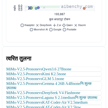
त्वरित तुलना
MiMo-V2.5-Pro
none
vs
Qwen3.6 27B
none
MiMo-V2.5-Pro
none
vs
Kimi K2.5
none
MiMo-V2.5-Pro
none
vs
GLM 5.1
none
MiMo-V2.5-Pro
none
vs
Gemma 4 26B A4B
none
निःशुल्क
उपलब्ध
MiMo-V2.5-Pro
none
vs
DeepSeek V4 Flash
none
MiMo-V2.5-Pro
none
vs
Laguna S 2.1
medium
निःशुल्क उपलब्ध
MiMo-V2.5-Pro
none
vs
KAT-Coder-Air V2.5
medium
MiMo-V2.5-Pro
none
vs
KAT-Coder-Air V2.5
low