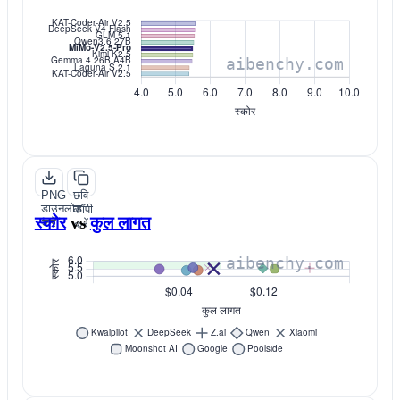
PNG
छवि
डाउनलोड
कॉपी
स्कोर
vs
कुल लागत
करें
करें