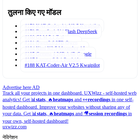
तुलना किए गए मॉडल
#178 KAT-Coder-Air V2.5
Kwaipilot
#179 DeepSeek V4 Flash
DeepSeek
#180 GLM 5.1
Z.ai
#181 Qwen3.6 27B
Qwen
#184 Kimi K2.5
Moonshot AI
#185 Gemma 4 26B A4B
Google
#187 Laguna S 2.1
Poolside
#188 KAT-Coder-Air V2.5
Kwaipilot
Advertise here
AD
Track all your projects in one dashboard.
UXWizz - self-hosted web
analytics!
Get 📊
stats
, 🔥
heatmaps
and 👀
recordings
in one self-
hosted dashboard.
Improve your websites without sharing any of
your data. Get 📊
stats
, 🔥
heatmaps
and 🎥
session recordings
in
your own, self-hosted dashboard!
uxwizz.com
नेविगेशन