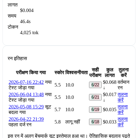
लागत
$0.004
समय
46.4s
टोकन
4,025 tok
रन इतिहास
सही
कुल
तुलना
परीक्षण किया गया
स्कोर
विश्वसनीयता
परीक्षण
लागत
करें
2026-07-16 22:42
नया
$0.068
वर्तमान
5.5
10.0
6/22
टेस्ट जोड़ा गया
↓
रन
2026-06-04 13:48
नया
$0.017
तुलना
5.5
10.0
6/21
टेस्ट जोड़ा गया
↓
करें
2026-05-08 15:29
सूट
तुलना
5.7
10.0
$0.035
6/19
बदला गया
करें
2026-04-22 21:39
तुलना
5.8
लागू नहीं
$0.033
6/18
पहला दर्ज रन
करें
इस रन में अलग बेंचमार्क सूट इस्तेमाल हुआ था। ऐतिहासिक बदलाव पढ़ते