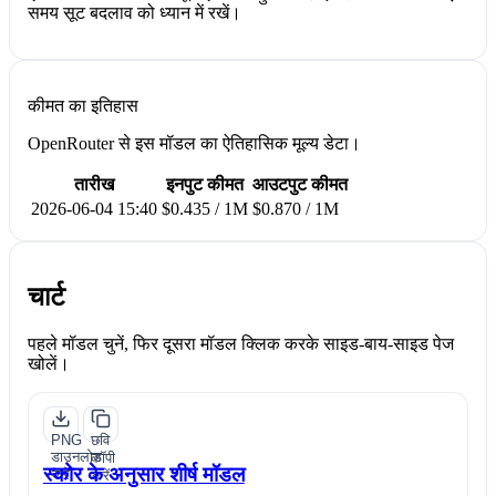
समय सूट बदलाव को ध्यान में रखें।
कीमत का इतिहास
OpenRouter से इस मॉडल का ऐतिहासिक मूल्य डेटा।
तारीख
इनपुट कीमत
आउटपुट कीमत
2026-06-04 15:40
$0.435 / 1M
$0.870 / 1M
चार्ट
पहले मॉडल चुनें, फिर दूसरा मॉडल क्लिक करके साइड-बाय-साइड पेज
खोलें।
PNG
छवि
डाउनलोड
कॉपी
स्कोर के अनुसार शीर्ष मॉडल
करें
करें