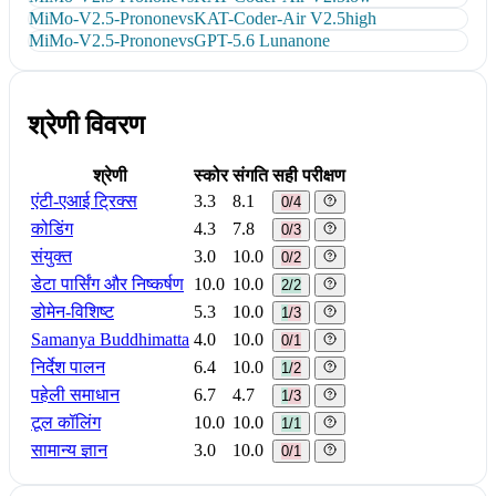
MiMo-V2.5-Pro
none
vs
KAT-Coder-Air V2.5
high
MiMo-V2.5-Pro
none
vs
GPT-5.6 Luna
none
श्रेणी विवरण
श्रेणी
स्कोर
संगति
सही परीक्षण
एंटी-एआई ट्रिक्स
3.3
8.1
0/4
कोडिंग
4.3
7.8
0/3
संयुक्त
3.0
10.0
0/2
डेटा पार्सिंग और निष्कर्षण
10.0
10.0
2/2
डोमेन-विशिष्ट
5.3
10.0
1/3
Samanya Buddhimatta
4.0
10.0
0/1
निर्देश पालन
6.4
10.0
1/2
पहेली समाधान
6.7
4.7
1/3
टूल कॉलिंग
10.0
10.0
1/1
सामान्य ज्ञान
3.0
10.0
0/1