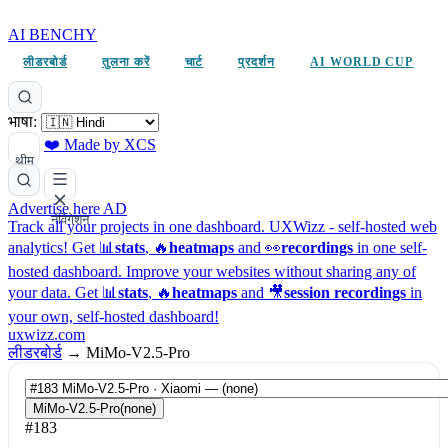
AI BENCHY
लीडरबोर्ड
तुलना करें
चार्ट
प्रदर्शन
AI WORLD CUP
भाषा:
❤️ Made by XCS
थीम
Advertise here
AD
नेविगेशन
Track all your projects in one dashboard.
UXWizz - self-hosted web
analytics!
Get 📊
stats
, 🔥
heatmaps
and 👀
recordings
in one self-
hosted dashboard.
Improve your websites without sharing any of
your data. Get 📊
stats
, 🔥
heatmaps
and 🎥
session recordings
in
your own, self-hosted dashboard!
uxwizz.com
लीडरबोर्ड
→
MiMo-V2.5-Pro
MiMo-V2.5-Pro
(none)
#183