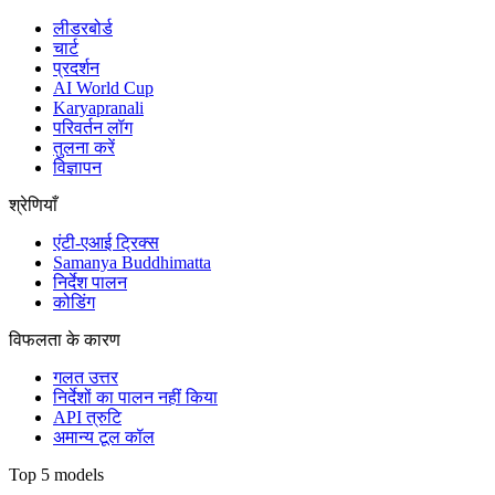
लीडरबोर्ड
चार्ट
प्रदर्शन
AI World Cup
Karyapranali
परिवर्तन लॉग
तुलना करें
विज्ञापन
श्रेणियाँ
एंटी-एआई ट्रिक्स
Samanya Buddhimatta
निर्देश पालन
कोडिंग
विफलता के कारण
गलत उत्तर
निर्देशों का पालन नहीं किया
API त्रुटि
अमान्य टूल कॉल
Top 5 models