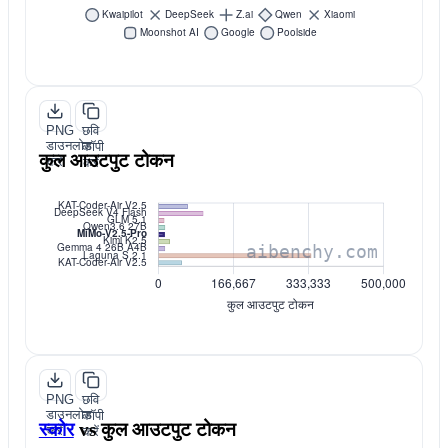
PNG
छवि
डाउनलोड
कॉपी
कुल आउटपुट टोकन
करें
करें
PNG
छवि
डाउनलोड
कॉपी
स्कोर
vs
कुल आउटपुट टोकन
करें
करें