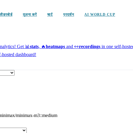
लीडरबोर्ड
तुलना करें
चार्ट
प्रदर्शन
AI WORLD CUP
alytics!
Get 📊
stats
, 🔥
heatmaps
and 👀
recordings
in one self-host
f-hosted dashboard!
minimax/minimax-m3::medium