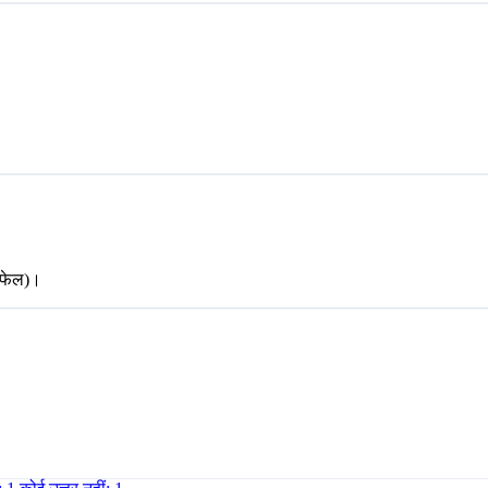
क फेल)।