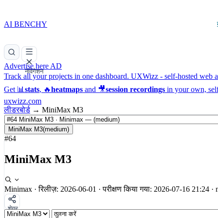
AI BENCHY
Advertise here
AD
नेविगेशन
Track all your projects in one dashboard.
UXWizz - self-hosted web an
Get 📊
stats
, 🔥
heatmaps
and 🎥
session recordings
in your own, sel
uxwizz.com
लीडरबोर्ड
→
MiniMax M3
MiniMax M3
(medium)
#64
MiniMax M3
Minimax
·
रिलीज़: 2026-06-01
·
परीक्षण किया गया: 2026-07-16 21:24
·
शेयर