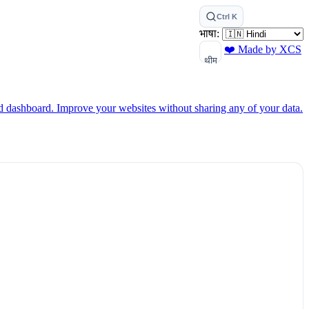
Ctrl K
भाषा:
❤️ Made by XCS
थीम
ed dashboard.
Improve your websites without sharing any of your data.