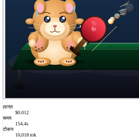
लागत
$0.012
समय
154.4s
टोकन
10,018 tok