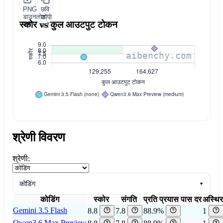
PNG
छवि
डाउनलोड
कॉपी
स्कोर vs कुल आउटपुट टोकन
करें
करें
श्रेणी विवरण
श्रेणी:
कोडिंग
▾
कोडिंग
स्कोर
संगति
प्रति प्रयास पास दर
अस्थिर
Gemini 3.5 Flash
8.8
7.8
88.9%
1
Qwen3.6 Max Preview