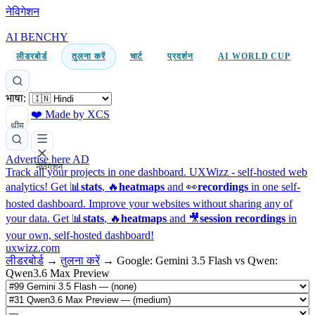
नेविगेशन
AI BENCHY
लीडरबोर्ड
तुलना करें
चार्ट
प्रदर्शन
AI WORLD CUP
भाषा:
❤️ Made by XCS
थीम
Advertise here
AD
नेविगेशन
Track all your projects in one dashboard.
UXWizz - self-hosted web
analytics!
Get 📊
stats
, 🔥
heatmaps
and 👀
recordings
in one self-
hosted dashboard.
Improve your websites without sharing any of
your data. Get 📊
stats
, 🔥
heatmaps
and 🎥
session recordings
in
your own, self-hosted dashboard!
uxwizz.com
लीडरबोर्ड
→
तुलना करें
→
Google: Gemini 3.5 Flash vs Qwen:
Qwen3.6 Max Preview