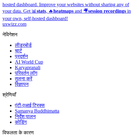
hosted dashboard.
Improve your websites without sharing any of
your data. Get 📊
stats
, 🔥
heatmaps
and 🎥
session recordings
in
your own, self-hosted dashboard!
uxwizz.com
नेविगेशन
लीडरबोर्ड
चार्ट
प्रदर्शन
AI World Cup
Karyapranali
परिवर्तन लॉग
तुलना करें
विज्ञापन
श्रेणियाँ
एंटी-एआई ट्रिक्स
Samanya Buddhimatta
निर्देश पालन
कोडिंग
विफलता के कारण