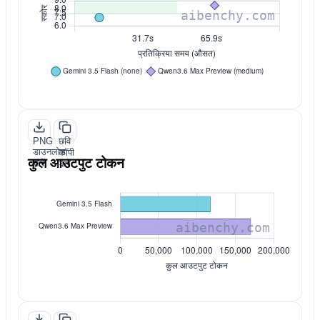
PNG
छवि
डाउनलोड
कॉपी
कुल आउटपुट टोकन
करें
करें