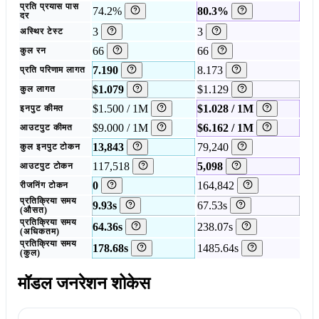
प्रति प्रयास पास
74.2%
80.3%
दर
3
3
अस्थिर टेस्ट
66
66
कुल रन
7.190
8.173
प्रति परिणाम लागत
$1.079
$1.129
कुल लागत
$1.500 / 1M
$1.028 / 1M
इनपुट कीमत
$9.000 / 1M
$6.162 / 1M
आउटपुट कीमत
13,843
79,240
कुल इनपुट टोकन
117,518
5,098
आउटपुट टोकन
0
164,842
रीजनिंग टोकन
प्रतिक्रिया समय
9.93s
67.53s
(औसत)
प्रतिक्रिया समय
64.36s
238.07s
(अधिकतम)
प्रतिक्रिया समय
178.68s
1485.64s
(कुल)
मॉडल जनरेशन शोकेस