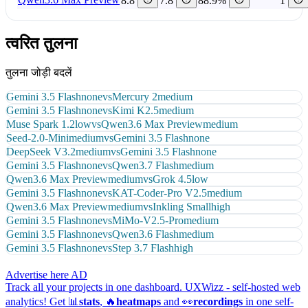
8.8
7.8
88.9%
1
त्वरित तुलना
तुलना जोड़ी बदलें
Gemini 3.5 Flash
none
vs
Mercury 2
medium
Gemini 3.5 Flash
none
vs
Kimi K2.5
medium
Muse Spark 1.2
low
vs
Qwen3.6 Max Preview
medium
Seed-2.0-Mini
medium
vs
Gemini 3.5 Flash
none
DeepSeek V3.2
medium
vs
Gemini 3.5 Flash
none
Gemini 3.5 Flash
none
vs
Qwen3.7 Flash
medium
Qwen3.6 Max Preview
medium
vs
Grok 4.5
low
Gemini 3.5 Flash
none
vs
KAT-Coder-Pro V2.5
medium
Qwen3.6 Max Preview
medium
vs
Inkling Small
high
Gemini 3.5 Flash
none
vs
MiMo-V2.5-Pro
medium
Gemini 3.5 Flash
none
vs
Qwen3.6 Flash
medium
Gemini 3.5 Flash
none
vs
Step 3.7 Flash
high
Advertise here
AD
Track all your projects in one dashboard.
UXWizz - self-hosted web
analytics!
Get 📊
stats
, 🔥
heatmaps
and 👀
recordings
in one self-