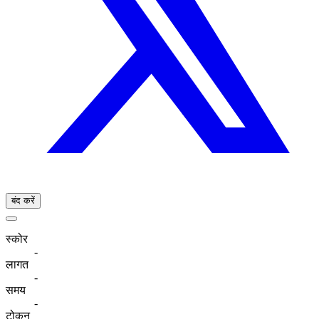
बंद करें
स्कोर
-
लागत
-
समय
-
टोकन