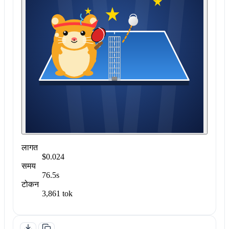
लागत
$0.024
समय
76.5s
टोकन
3,861 tok