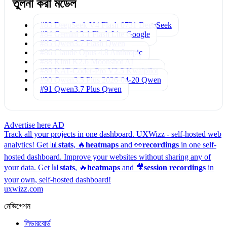
তুলনা করা মডেল
#83 DeepSeek V4 Flash 0731
DeepSeek
#84 Gemini 3.1 Flash Lite
Google
#85 Qwen3.7 Flash
Qwen
#86 Claude Opus 4.8
Anthropic
#88 Kimi K2.6
Moonshot AI
#89 KAT-Coder-Pro V2.5
Kwaipilot
#90 Qwen3.5 Plus 2026-04-20
Qwen
#91 Qwen3.7 Plus
Qwen
Advertise here
AD
Track all your projects in one dashboard.
UXWizz - self-hosted web
analytics!
Get 📊
stats
, 🔥
heatmaps
and 👀
recordings
in one self-
hosted dashboard.
Improve your websites without sharing any of
your data. Get 📊
stats
, 🔥
heatmaps
and 🎥
session recordings
in
your own, self-hosted dashboard!
uxwizz.com
নেভিগেশন
লিডারবোর্ড