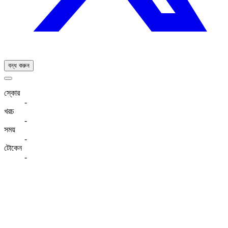
বন্ধ করুন
স্কোর
-
খরচ
-
সময়
-
টোকেন
-