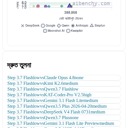
দ্রুত তুলনা
Step 3.7 Flash
low
vs
Claude Opus 4.8
none
Step 3.7 Flash
low
vs
Kimi K2.6
medium
Step 3.7 Flash
low
vs
Qwen3.7 Flash
low
Step 3.7 Flash
low
vs
KAT-Coder-Pro V2.5
high
Step 3.7 Flash
low
vs
Gemini 3.1 Flash Lite
medium
Step 3.7 Flash
low
vs
Qwen3.5 Plus 2026-04-20
medium
Step 3.7 Flash
low
vs
DeepSeek V4 Flash 0731
medium
Step 3.7 Flash
low
vs
Qwen3.7 Plus
none
Step 3.7 Flash
low
vs
Gemini 3.1 Flash Lite Preview
medium