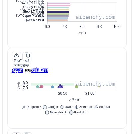
PNG
ছবি
ডাউনলোড
কপি
স্কোর
vs
মোট খরচ
করুন
করুন