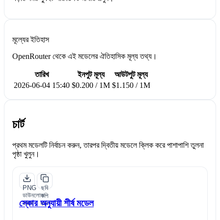
মূল্যের ইতিহাস
OpenRouter থেকে এই মডেলের ঐতিহাসিক মূল্য তথ্য।
তারিখ
ইনপুট মূল্য
আউটপুট মূল্য
2026-06-04 15:40
$0.200 / 1M
$1.150 / 1M
চার্ট
প্রথম মডেলটি নির্বাচন করুন, তারপর দ্বিতীয় মডেলে ক্লিক করে পাশাপাশি তুলনা
পৃষ্ঠা খুলুন।
PNG
ছবি
ডাউনলোড
কপি
স্কোর অনুযায়ী শীর্ষ মডেল
করুন
করুন