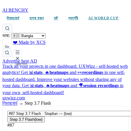
AI BENCHY
লিডারবোর্ড
তুলনা করুন
চার্ট
প্রদর্শনী
AI WORLD CUP
ভাষা:
❤️ Made by XCS
থিম
Advertise here
AD
নেভিগেশন
Track all your projects in one dashboard.
UXWizz - self-hosted web
analytics!
Get 📊
stats
, 🔥
heatmaps
and 👀
recordings
in one self-
hosted dashboard.
Improve your websites without sharing any of
your data. Get 📊
stats
, 🔥
heatmaps
and 🎥
session recordings
in
your own, self-hosted dashboard!
uxwizz.com
লিডারবোর্ড
→
Step 3.7 Flash
Step 3.7 Flash
(low)
#87