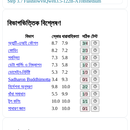
Step 3.7 Flash
low
vs
Qwen3.5-122B-A10B
medium
বিভাগভিত্তিক বিশ্লেষণ
বিভাগ
স্কোর
ধারাবাহিকতা
সঠিক টেস্ট
অ্যান্টি-এআই কৌশল
8.7
7.9
3/4
কোডিং
8.2
7.2
2/3
সমন্বিত
7.3
5.8
1/2
ডেটা পার্সিং ও নিষ্কাশন
7.3
5.8
1/2
ডোমেইন-নির্দিষ্ট
5.3
7.2
1/3
Sadharon Buddhimotta
3.4
9.3
0/1
নির্দেশনা অনুসরণ
9.8
10.0
2/2
ধাঁধা সমাধান
5.5
9.9
1/3
টুল কলিং
10.0
10.0
1/1
সাধারণ জ্ঞান
3.0
10.0
0/1