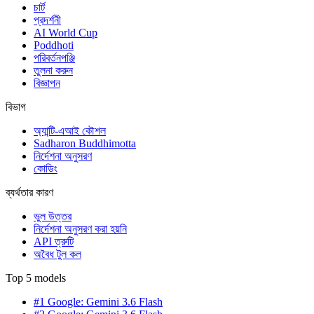
চার্ট
প্রদর্শনী
AI World Cup
Poddhoti
পরিবর্তনপঞ্জি
তুলনা করুন
বিজ্ঞাপন
বিভাগ
অ্যান্টি-এআই কৌশল
Sadharon Buddhimotta
নির্দেশনা অনুসরণ
কোডিং
ব্যর্থতার কারণ
ভুল উত্তর
নির্দেশনা অনুসরণ করা হয়নি
API ত্রুটি
অবৈধ টুল কল
Top 5 models
#1 Google: Gemini 3.6 Flash