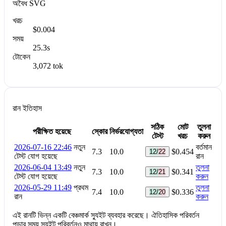
অবৈধ SVG
খরচ
$0.004
সময়
25.3s
টোকেন
3,072 tok
রান ইতিহাস
সঠিক
মোট
তুলনা
পরীক্ষিত হয়েছে
স্কোর
নির্ভরযোগ্যতা
টেস্ট
খরচ
করুন
2026-07-16 22:46
নতুন
বর্তমান
7.3
10.0
$0.454
12/22
টেস্ট যোগ হয়েছে
রান
2026-06-04 13:49
নতুন
তুলনা
7.3
10.0
$0.341
12/21
টেস্ট যোগ হয়েছে
করুন
2026-05-29 11:49
প্রথম
তুলনা
7.4
10.0
$0.336
12/20
রান
করুন
এই রানটি ভিন্ন একটি বেঞ্চমার্ক স্যুইট ব্যবহার করেছে। ঐতিহাসিক পরিবর্তন
পড়ার সময় স্যুইট পরিবর্তনও মাথায় রাখুন।