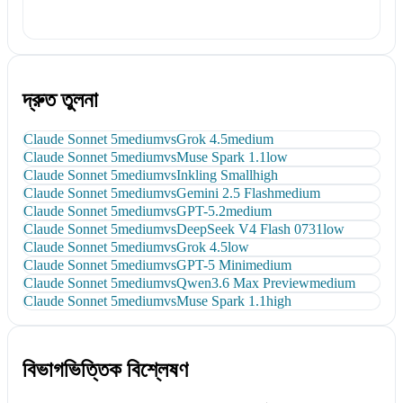
দ্রুত তুলনা
Claude Sonnet 5
medium
vs
Grok 4.5
medium
Claude Sonnet 5
medium
vs
Muse Spark 1.1
low
Claude Sonnet 5
medium
vs
Inkling Small
high
Claude Sonnet 5
medium
vs
Gemini 2.5 Flash
medium
Claude Sonnet 5
medium
vs
GPT-5.2
medium
Claude Sonnet 5
medium
vs
DeepSeek V4 Flash 0731
low
Claude Sonnet 5
medium
vs
Grok 4.5
low
Claude Sonnet 5
medium
vs
GPT-5 Mini
medium
Claude Sonnet 5
medium
vs
Qwen3.6 Max Preview
medium
Claude Sonnet 5
medium
vs
Muse Spark 1.1
high
বিভাগভিত্তিক বিশ্লেষণ