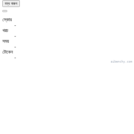
বন্ধ করুন
স্কোর
-
খরচ
-
সময়
-
টোকেন
-