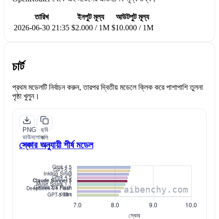
তারিখ
ইনপুট মূল্য
আউটপুট মূল্য
2026-06-30 21:35
$2.000 / 1M
$10.000 / 1M
চার্ট
প্রথম মডেলটি নির্বাচন করুন, তারপর দ্বিতীয় মডেলে ক্লিক করে পাশাপাশি তুলনা
পৃষ্ঠা খুলুন।
PNG
ছবি
ডাউনলোড
কপি
স্কোর অনুযায়ী শীর্ষ মডেল
করুন
করুন