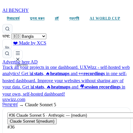
AI BENCHY
লিডারবোর্ড
তুলনা করুন
চার্ট
প্রদর্শনী
AI WORLD CUP
ভাষা:
❤️ Made by XCS
থিম
Advertise here
AD
নেভিগেশন
Track all your projects in one dashboard.
UXWizz - self-hosted web
analytics!
Get 📊
stats
, 🔥
heatmaps
and 👀
recordings
in one self-
hosted dashboard.
Improve your websites without sharing any of
your data. Get 📊
stats
, 🔥
heatmaps
and 🎥
session recordings
in
your own, self-hosted dashboard!
uxwizz.com
লিডারবোর্ড
→
Claude Sonnet 5
Claude Sonnet 5
(medium)
#36