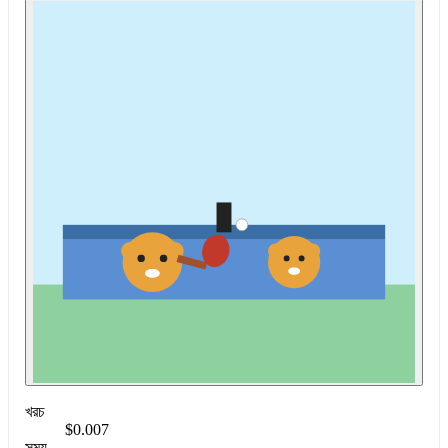
খরচ
$0.007
সময়