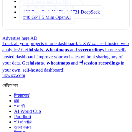
#37 Muse Spark 1.1
Meta
#38 Gemini 2.5 Flash
Google
#39 DeepSeek V4 Flash 0731
DeepSeek
#40 GPT-5 Mini
OpenAI
Advertise here
AD
Track all your projects in one dashboard.
UXWizz - self-hosted web
analytics!
Get 📊
stats
, 🔥
heatmaps
and 👀
recordings
in one self-
hosted dashboard.
Improve your websites without sharing any of
your data. Get 📊
stats
, 🔥
heatmaps
and 🎥
session recordings
in
your own, self-hosted dashboard!
uxwizz.com
নেভিগেশন
লিডারবোর্ড
চার্ট
প্রদর্শনী
AI World Cup
Poddhoti
পরিবর্তনপঞ্জি
তুলনা করুন