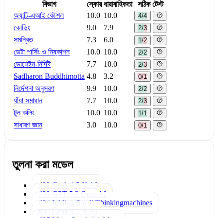
বিভাগ
স্কোর
ধারাবাহিকতা
সঠিক টেস্ট
অ্যান্টি-এআই কৌশল
10.0
10.0
4/4
কোডিং
9.0
7.9
2/3
সমন্বিত
7.3
6.0
1/2
ডেটা পার্সিং ও নিষ্কাশন
10.0
10.0
2/2
ডোমেইন-নির্দিষ্ট
7.7
10.0
2/3
Sadharon Buddhimotta
4.8
3.2
0/1
নির্দেশনা অনুসরণ
9.9
10.0
2/2
ধাঁধা সমাধান
7.7
10.0
2/3
টুল কলিং
10.0
10.0
1/1
সাধারণ জ্ঞান
3.0
10.0
0/1
তুলনা করা মডেল
#32 Grok 4.5
X AI
#33 GPT-5.2
OpenAI
#34 Inkling Small
Thinkingmachines
#35 Grok 4.5
X AI