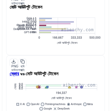
ডাউনলোড
কপি
মোট আউটপুট টোকেন
করুন
করুন
PNG
ছবি
ডাউনলোড
কপি
স্কোর
vs
মোট আউটপুট টোকেন
করুন
করুন