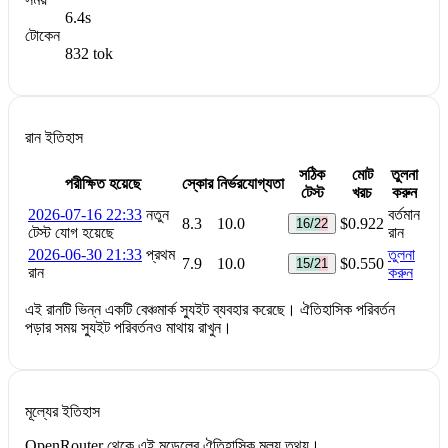
6.4s
টোকেন
832 tok
রান ইতিহাস
সঠিক
মোট
তুলনা
পরীক্ষিত হয়েছে
স্কোর
নির্ভরযোগ্যতা
টেস্ট
খরচ
করুন
2026-07-16 22:33
নতুন
বর্তমান
8.3
10.0
$0.922
16/22
টেস্ট যোগ হয়েছে
রান
2026-06-30 21:33
প্রথম
তুলনা
7.9
10.0
$0.550
15/21
রান
করুন
এই রানটি ভিন্ন একটি বেঞ্চমার্ক স্যুইট ব্যবহার করেছে। ঐতিহাসিক পরিবর্তন
পড়ার সময় স্যুইট পরিবর্তনও মাথায় রাখুন।
মূল্যের ইতিহাস
OpenRouter থেকে এই মডেলের ঐতিহাসিক মূল্য তথ্য।