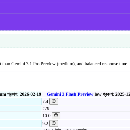
 cost than Gemini 3.1 Pro Preview (medium), and balanced response time.
ium
প্রকাশ: 2026-02-19
Gemini 3 Flash Preview
low
প্রকাশ: 2025-1
7.4
#79
10.0
9.2