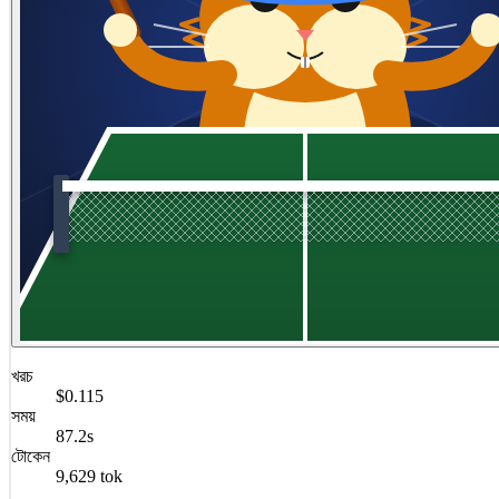
খরচ
$0.115
সময়
87.2s
টোকেন
9,629 tok