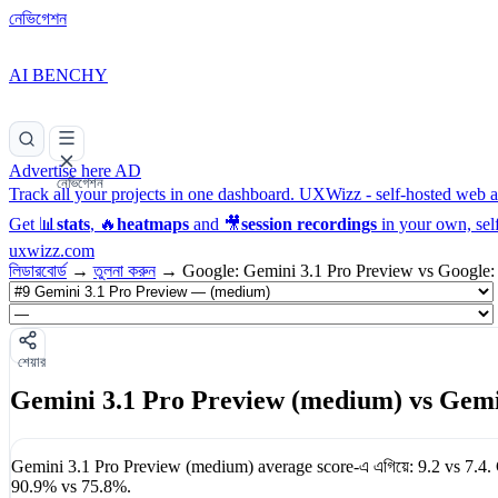
নেভিগেশন
AI BENCHY
Advertise here
AD
নেভিগেশন
Track all your projects in one dashboard.
UXWizz - self-hosted web an
Get 📊
stats
, 🔥
heatmaps
and 🎥
session recordings
in your own, sel
uxwizz.com
লিডারবোর্ড
→
তুলনা করুন
→
Google: Gemini 3.1 Pro Preview vs Google:
শেয়ার
Gemini 3.1 Pro Preview (medium) vs Gemin
Gemini 3.1 Pro Preview (medium)
average score-এ এগিয়ে:
9.2
vs
7.4
.
90.9%
vs
75.8%
.