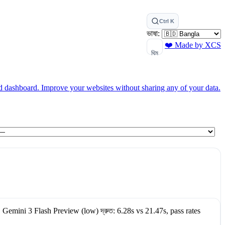
Ctrl K
ভাষা:
❤️ Made by XCS
থিম
ed dashboard.
Improve your websites without sharing any of your data.
.
Gemini 3 Flash Preview (low)
দ্রুত:
6.28s
vs
21.47s
, pass rates