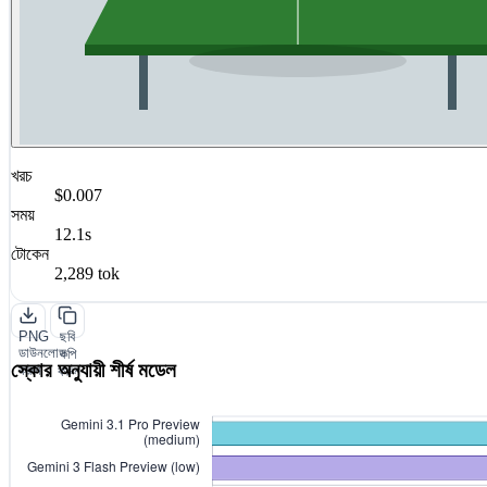
খরচ
$0.007
সময়
12.1s
টোকেন
2,289 tok
PNG
ছবি
ডাউনলোড
কপি
স্কোর অনুযায়ী শীর্ষ মডেল
করুন
করুন