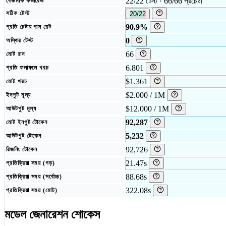
22/22 টেস্ট · 66/66 প্রচেষ্টা
বেঞ্চমার্ক কভারেজ
সঠিক টেস্ট
20/22
90.9%
প্রতি চেষ্টায় পাস রেট
0
অস্থির টেস্ট
66
মোট রান
6.801
প্রতি ফলাফলে খরচ
$1.361
মোট খরচ
$2.000 / 1M
ইনপুট মূল্য
$12.000 / 1M
আউটপুট মূল্য
92,287
মোট ইনপুট টোকেন
5,232
আউটপুট টোকেন
92,726
রিজনিং টোকেন
21.47s
প্রতিক্রিয়া সময় (গড়)
88.68s
প্রতিক্রিয়া সময় (সর্বোচ্চ)
322.08s
প্রতিক্রিয়া সময় (মোট)
মডেল জেনারেশন শোকেস