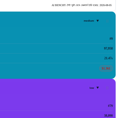
AI BENCHY টেস্ট স্যুট থেকে বেঞ্চমার্ক তৈরি হয়েছে:
2026-08-05
▾
medium
#9
97,958
21.47s
$1.361
▾
low
#79
38,090