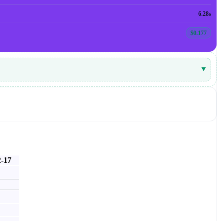
6.28s
$0.177
▾
2-17