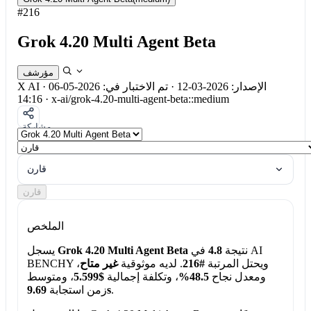
#216
Grok 4.20 Multi Agent Beta
مؤرشف
الإصدار: 2026-03-12
·
تم الاختبار في: 2026-05-06
·
X AI
14:16
·
x-ai/grok-4.20-multi-agent-beta::medium
مشاركة
قارن
قارن
الملخص
نتيجة
4.8
في AI
Grok 4.20 Multi Agent Beta
يسجل
BENCHY ويحتل المرتبة
#216
. لديه موثوقية
غير متاح
،
ومعدل نجاح
48.5%
، وتكلفة إجمالية
$5.599
، ومتوسط
.
9.69s
زمن استجابة