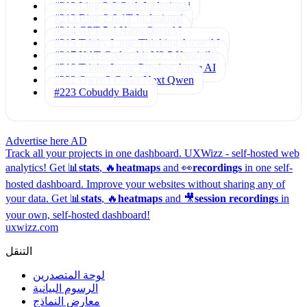
#212 Ling-2.6-flash
Inclusionai
#213 Ring-2.6-1T
Inclusionai
#214 GPT-5.4 Nano
OpenAI
#215 Trinity Large Thinking
Arcee AI
#217 KAT-Coder-Air V2.5
Kwaipilot
#218 Trinity Large Preview
Arcee AI
#222 Qwen3 Coder Next
Qwen
#223 Cobuddy
Baidu
Advertise here
AD
Track all your projects in one dashboard.
UXWizz - self-hosted web
analytics!
Get 📊
stats
, 🔥
heatmaps
and 👀
recordings
in one self-
hosted dashboard.
Improve your websites without sharing any of
your data. Get 📊
stats
, 🔥
heatmaps
and 🎥
session recordings
in
your own, self-hosted dashboard!
uxwizz.com
التنقل
لوحة المتصدرين
الرسوم البيانية
معارض النماذج