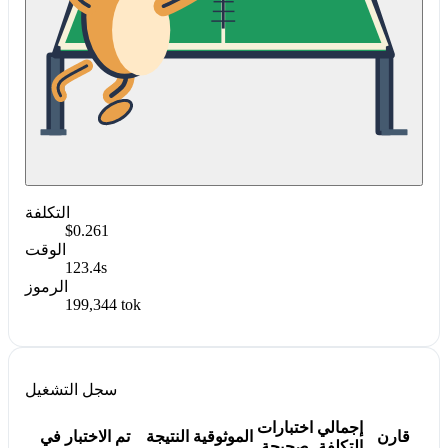
التكلفة
$0.261
الوقت
123.4s
الرموز
199,344 tok
سجل التشغيل
إجمالي
اختبارات
قارن
الموثوقية
النتيجة
تم الاختبار في
التكلفة
صحيحة