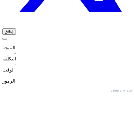
إغلاق
النتيجة
-
التكلفة
-
الوقت
-
الرموز
-