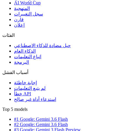
AI World Cup
المنهجية
سجل التغييرات
قارن
إعلان
الفئات
حيل مضادة للذكاء الاصطناعي
الذكاء العام
اتباع التعليمات
البرمجة
أسباب الفشل
إجابة خاطئة
لم يتبع التعليمات
خطأ API
استدعاء أداة غير صالح
Top 5 models
#1 Google: Gemini 3.6 Flash
#2 Google: Gemini 3.6 Flash
#3 Google: Gemini 3 Flash Preview