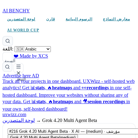
AI BENCHY
معارض النماذج
الرسوم البيانية
قارن
لوحة المتصدرين
AI WORLD CUP
اللغة:
❤️ Made by XCS
السمة
Advertise here
AD
التنقل
Track all your projects in one dashboard.
UXWizz - self-hosted web
analytics!
Get 📊
stats
, 🔥
heatmaps
and 👀
recordings
in one self-
hosted dashboard.
Improve your websites without sharing any of
your data. Get 📊
stats
, 🔥
heatmaps
and 🎥
session recordings
in
your own, self-hosted dashboard!
uxwizz.com
Grok 4.20 Multi Agent Beta
→
لوحة المتصدرين
Grok 4.20 Multi Agent Beta
(medium)