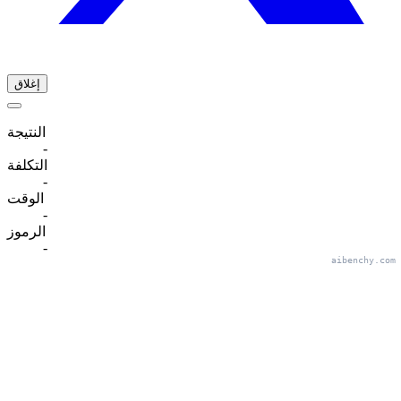
إغلاق
النتيجة
-
التكلفة
-
الوقت
-
الرموز
-