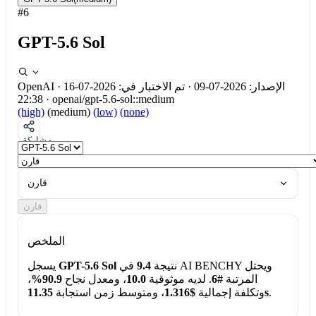
#6
GPT-5.6 Sol
الإصدار: 2026-07-09
·
تم الاختبار في: 2026-07-16
·
OpenAI
22:38
·
openai/gpt-5.6-sol::medium
(high)
(medium)
(low)
(none)
مشاركة
قارن
قارن
الملخص
نتيجة
9.4
في AI BENCHY ويحتل
GPT-5.6 Sol
يسجل
المرتبة
#6
. لديه موثوقية
10.0
، ومعدل نجاح
90.9%
،
.
11.35s
وتكلفة إجمالية
$1.316
، ومتوسط زمن استجابة