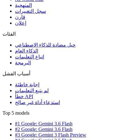
المنهجية
سجل التغييرات
قارن
إعلان
الفئات
حيل مضادة للذكاء الاصطناعي
الذكاء العام
اتباع التعليمات
البرمجة
أسباب الفشل
إجابة خاطئة
لم يتبع التعليمات
خطأ API
استدعاء أداة غير صالح
Top 5 models
#1 Google: Gemini 3.6 Flash
#2 Google: Gemini 3.6 Flash
#3 Google: Gemini 3 Flash Preview