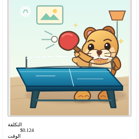
التكلفة
$0.124
الوقت