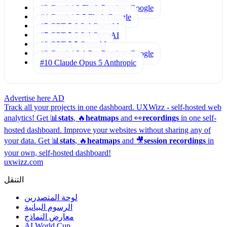
#3 Gemini 3 Flash Preview
Google
#4 Gemini 3.5 Flash
Google
#5 GPT-5.6 Sol
OpenAI
#7 GPT-5.6 Sol
OpenAI
#8 GPT-5.5
OpenAI
#9 Gemini 3.1 Pro Preview
Google
#10 Claude Opus 5
Anthropic
Advertise here
AD
Track all your projects in one dashboard.
UXWizz - self-hosted web
analytics!
Get 📊
stats
, 🔥
heatmaps
and 👀
recordings
in one self-
hosted dashboard.
Improve your websites without sharing any of
your data. Get 📊
stats
, 🔥
heatmaps
and 🎥
session recordings
in
your own, self-hosted dashboard!
uxwizz.com
التنقل
لوحة المتصدرين
الرسوم البيانية
معارض النماذج
AI World Cup